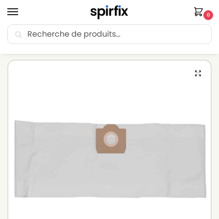
0
Recherche
🚚 Livraison Point Relais offerte dès 30€ d’achat.
Accueil
Sacs aspirateur
Sacs aspirateur SOTECO
Sacs aspirateur SOTECO PULSAR – Lot de 5 sacs en Microfibre
/
/
/