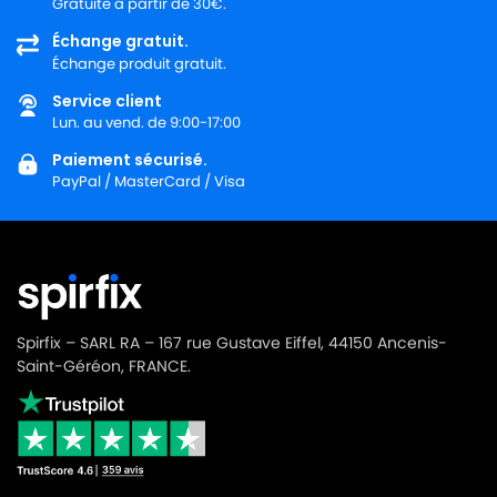
Gratuite à partir de 30€.
SOTECO
SOTECO PLAY YES 115
Échange gratuit.
Échange produit gratuit.
SOTECO
SOTECO PLAY YES 515
Service client
SOTECO
SOTECO PULSAR
Lun. au vend. de 9:00-17:00
SOTECO
SOTECO RN 103
Paiement sécurisé.
PayPal / MasterCard / Visa
SOTECO
SOTECO RN 315
SOTECO
SOTECO RN 315B
SOTECO
SOTECO S-100 BOX
SOTECO
SOTECO SA 338
Spirfix – SARL RA – 167 rue Gustave Eiffel, 44150 Ancenis-
SOTECO
SOTECO SN 1264
Saint-Géréon, FRANCE.
SOTECO
SOTECO SPEEDY STEEL 515
SOTECO
SOTECO SPEEDY YES 515
SOTECO
SOTECO SPOT 315