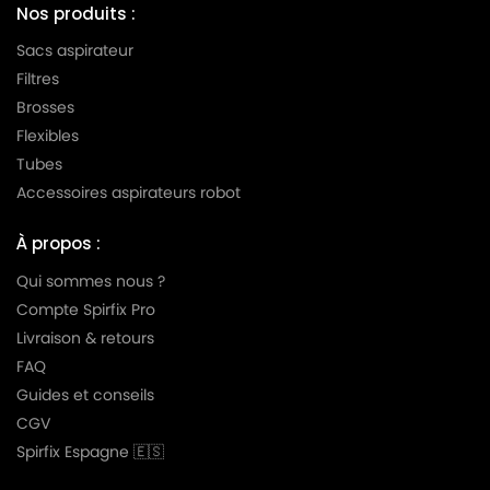
Nos produits :
SOTECO
SOTECO WDS 3
Sacs aspirateur
SOTECO
SOTECO YES 202M
Filtres
Brosses
SOTECO
SOTECO YP 1/27
Flexibles
SOTECO
SOTECO YP 1500/27
Tubes
Accessoires aspirateurs robot
SOTECO
SOTECO YS 1/27
SOTECO
SOTECO YS 1500/27
À propos :
Qui sommes nous ?
Compte Spirfix Pro
Livraison & retours
FAQ
Guides et conseils
CGV
Spirfix Espagne 🇪🇸