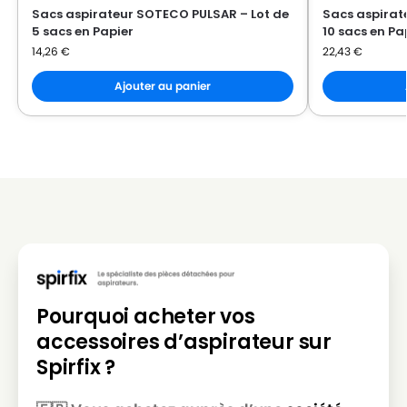
SOTECO
SOTECO KOALA 115HPC
Sacs aspirateur SOTECO PULSAR – Lot de
Sacs aspirat
5 sacs en Papier
10 sacs en Pa
SOTECO
SOTECO KOALA 315E
14,26
€
22,43
€
SOTECO
SOTECO KOALA 515
Ajouter au panier
SOTECO
SOTECO KTRI03035
SOTECO
SOTECO KTRI04795
SOTECO
SOTECO KTRI04967
SOTECO
SOTECO KTRI05204
SOTECO
SOTECO LAVAJOB
SOTECO
SOTECO MEC 215
Pourquoi acheter vos
SOTECO
SOTECO MEC 215HF
accessoires d’aspirateur sur
SOTECO
SOTECO MEC 215HP
Spirfix ?
SOTECO
SOTECO MEC 515