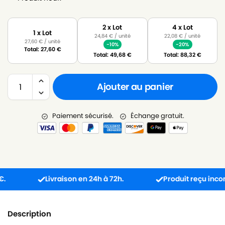
2 x Lot
4 x Lot
1 x Lot
24,84
€
/ unité
22,08
€
/ unité
27,60
€
/ unité
-10%
-20%
Total:
27,60
€
Total:
49,68
€
Total:
88,32
€
Ajouter au panier
Paiement sécurisé.
Échange gratuit.
Livraison en 24h à 72h.
Produit reçu incompati
Description