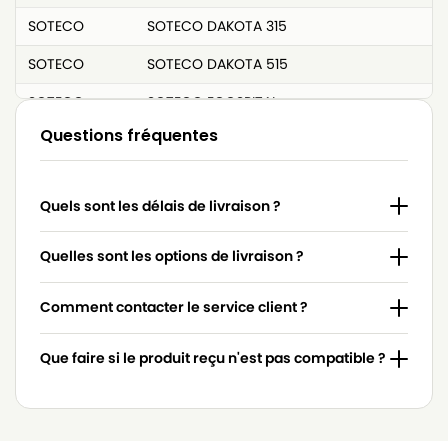
SOTECO
SOTECO DAKOTA 315
SOTECO
SOTECO DAKOTA 515
SOTECO
SOTECO ECOSPITAL
Questions fréquentes
SOTECO
SOTECO EUROPA 303E
SOTECO
SOTECO EUROPA 315
Quels sont les délais de livraison ?
SOTECO
SOTECO EUROPA 315E
SOTECO
SOTECO EUROPA 515
Quelles sont les options de livraison ?
SOTECO
SOTECO FREE STYLE 515
Comment contacter le service client ?
SOTECO
SOTECO FREE YES 515
Que faire si le produit reçu n'est pas compatible ?
SOTECO
SOTECO G27 EP
SOTECO
SOTECO G28 EP
SOTECO
SOTECO GP 1/27