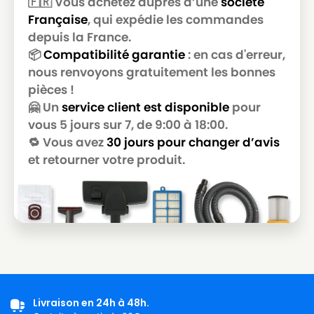
🇫🇷 Vous achetez auprès d’une
société
SOTECO
SOTECO MEC 515HP
Française
, qui expédie les commandes
SOTECO
SOTECO NEVADA 215
depuis la France.
📦
Compatibilité garantie
: en cas d'erreur,
SOTECO
SOTECO NEVADA 503
nous renvoyons gratuitement les bonnes
pièces !
SOTECO
SOTECO NEVADA 503R
🤗 Un
service client est disponible
pour
SOTECO
SOTECO NEVADA 515
vous 5 jours sur 7, de 9:00 à 18:00.
🔁 Vous avez
30 jours pour changer d’avis
SOTECO
SOTECO NEVADA 515HP
et retourner votre produit.
SOTECO
SOTECO NRG 1/30 CLEAN
SOTECO
SOTECO PANDA 215HP
SOTECO
SOTECO PANDA 215HPC
SOTECO
SOTECO PANDA 515
SOTECO
SOTECO PANDA 515HP
SOTECO
SOTECO PLAY STEEL 515
Livraison en 24h à 48h.