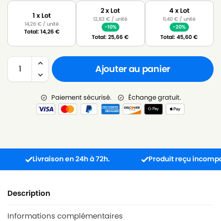
2 x Lot
4 x Lot
1 x Lot
12,83
€
/ unité
11,40
€
/ unité
14,26
€
/ unité
-10%
-20%
Total:
14,26
€
Total:
25,66
€
Total:
45,60
€
Ajouter au panier
Paiement sécurisé.
Échange gratuit.
Livraison en 24h à 72h.
Produit reçu incompatible 
Description
Informations complémentaires