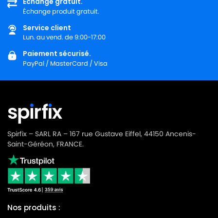
Échange gratuit.
Échange produit gratuit.
SOTECO
SOTECO PLAY YES 515
Service client
SOTECO
SOTECO PULSAR
Lun. au vend. de 9:00-17:00
SOTECO
SOTECO RN 103
Paiement sécurisé.
PayPal / MasterCard / Visa
SOTECO
SOTECO RN 315
SOTECO
SOTECO RN 315B
SOTECO
SOTECO S-100 BOX
SOTECO
SOTECO SA 338
Spirfix – SARL RA – 167 rue Gustave Eiffel, 44150 Ancenis-
SOTECO
SOTECO SN 1264
Saint-Géréon, FRANCE.
SOTECO
SOTECO SPEEDY STEEL 515
SOTECO
SOTECO SPEEDY YES 515
SOTECO
SOTECO SPOT 315
Nos produits :
SOTECO
SOTECO WDS 3