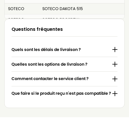
SOTECO
SOTECO DAKOTA 515
SOTECO
SOTECO ECOSPITAL
Questions fréquentes
SOTECO
SOTECO EUROPA 303E
SOTECO
SOTECO EUROPA 315
Quels sont les délais de livraison ?
SOTECO
SOTECO EUROPA 315E
SOTECO
SOTECO EUROPA 515
Quelles sont les options de livraison ?
SOTECO
SOTECO FREE STYLE 515
Comment contacter le service client ?
SOTECO
SOTECO FREE YES 515
Que faire si le produit reçu n'est pas compatible ?
SOTECO
SOTECO G27 EP
SOTECO
SOTECO G28 EP
SOTECO
SOTECO GP 1/27