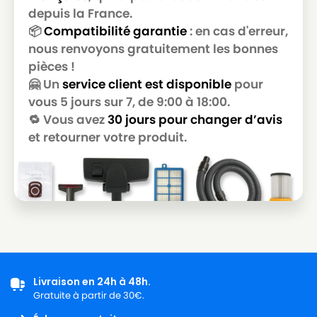
SOTECO
SOTECO NEVADA 215
depuis la France.
📦
Compatibilité garantie
: en cas d'erreur,
SOTECO
SOTECO NEVADA 503
nous renvoyons gratuitement les bonnes
pièces !
SOTECO
SOTECO NEVADA 503R
🤗 Un
service client est disponible
pour
SOTECO
SOTECO NEVADA 515
vous 5 jours sur 7, de 9:00 à 18:00.
🔁 Vous avez
30 jours pour changer d’avis
SOTECO
SOTECO NEVADA 515HP
et retourner votre produit.
SOTECO
SOTECO NRG 1/30 CLEAN
SOTECO
SOTECO PANDA 215HP
SOTECO
SOTECO PANDA 215HPC
SOTECO
SOTECO PANDA 515
SOTECO
SOTECO PANDA 515HP
SOTECO
SOTECO PLAY STEEL 515
Livraison en 24h à 48h.
Gratuite à partir de 30€.
SOTECO
SOTECO PLAY YES 115