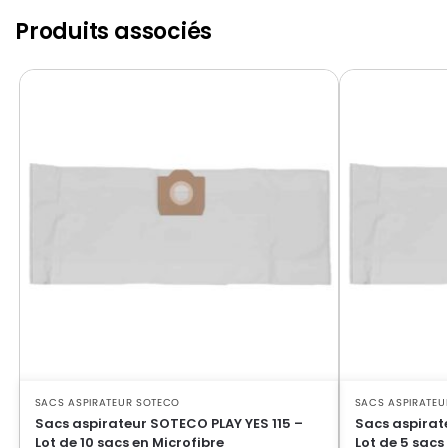
SOTECO
SOTECO GS 1/27
Produits associés
SOTECO
SOTECO GS27 EP
SOTECO
SOTECO HSN 19
SOTECO
SOTECO ISSA 303
SOTECO
SOTECO ISSA 315
SOTECO
SOTECO JET LINE NT 127
SOTECO
SOTECO JUNIOR 115
SOTECO
SOTECO JUNIOR 303
SOTECO
SOTECO JUNIOR 315B
SOTECO
SOTECO KOALA 115
SOTECO
SOTECO KOALA 115HP
SACS ASPIRATEUR SOTECO
SACS ASPIRATEU
SOTECO
SOTECO KOALA 115HPC
Sacs aspirateur SOTECO PLAY YES 115 –
Sacs aspirat
Lot de 10 sacs en Microfibre
Lot de 5 sacs