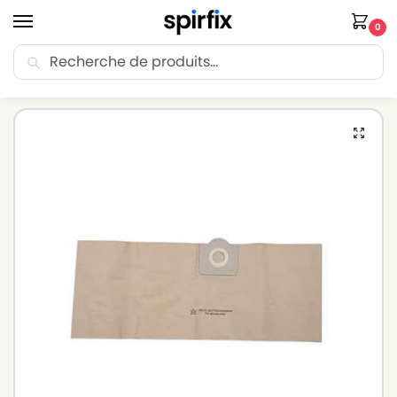
0
Recherche
🚚 Livraison Point Relais offerte dès 30€ d’achat.
Accueil
Sacs aspirateur
Sacs aspirateur SOTECO
Sacs aspirateur SOTECO PLAY YES 115 – Lot de 5 sacs en Papier
/
/
/