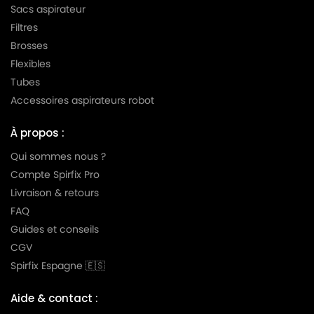
Sacs aspirateur
SOTECO
SOTECO YP 1/27
Filtres
Brosses
SOTECO
SOTECO YP 1500/27
Flexibles
SOTECO
SOTECO YS 1/27
Tubes
Accessoires aspirateurs robot
SOTECO
SOTECO YS 1500/27
À propos :
Qui sommes nous ?
Compte Spirfix Pro
Livraison & retours
FAQ
Guides et conseils
CGV
Spirfix Espagne 🇪🇸
Aide & contact :