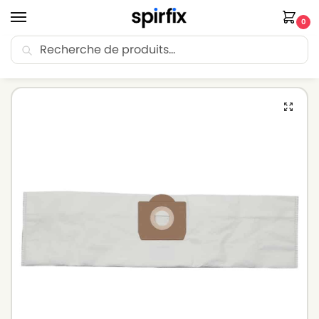
0
Recherche
🚚 Livraison Point Relais offerte dès 30€ d’achat.
Accueil
Sacs aspirateur
Sacs aspirateur SOTECO
Sacs aspirateur SOTECO JUNIOR SUPER PREMIER – Lot de 10 sacs en Microfibre
/
/
/