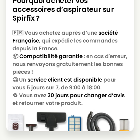
Pourquoi acheter vos
SOTECO
SOTECO G 10 P
accessoires d’aspirateur sur
SOTECO
SOTECO G 16 P
Spirfix ?
SOTECO
SOTECO GP 1/16 ECO B
🇫🇷 Vous achetez auprès d’une
société
SOTECO
SOTECO GP 1/18 ECO B
Française
, qui expédie les commandes
SOTECO
SOTECO GS 1/18 +
depuis la France.
📦
Compatibilité garantie
: en cas d'erreur,
SOTECO
SOTECO ISSA 101
nous renvoyons gratuitement les bonnes
pièces !
SOTECO
SOTECO ISSA 103
🤗 Un
service client est disponible
pour
SOTECO
SOTECO ISSA SUPER PREMIER
vous 5 jours sur 7, de 9:00 à 18:00.
🔁 Vous avez
30 jours pour changer d’avis
SOTECO
SOTECO JUNIOR 101
et retourner votre produit.
SOTECO
SOTECO JUNIOR 103
SOTECO
SOTECO JUNIOR SUPER PREMIER
SOTECO
SOTECO KOALA 202 +