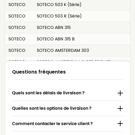
SOTECO
SOTECO 503 K (Série)
SOTECO
SOTECO 503 R (Série)
SOTECO
SOTECO ABN 315
SOTECO
SOTECO ABN 315 B
SOTECO
SOTECO AMSTERDAM 303
SOTECO
SOTECO AMSTERDAM SUPER PREMIER
Questions fréquentes
SOTECO
SOTECO ARG DAK 103 SM
SOTECO
SOTECO BASE 303
Quels sont les délais de livraison ?
SOTECO
SOTECO BASE 315
SOTECO
SOTECO BOX
Quelles sont les options de livraison ?
SOTECO
SOTECO BOX (DOUBLE PAROI)
Comment contacter le service client ?
SOTECO
SOTECO BOX 1000