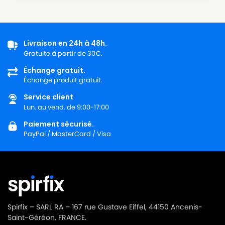
SOTECO
SOTECO KTRI02639
SOTECO
SOTECO NEVADA 103 RAD
SOTECO
SOTECO NRG 1/20 CLEAN
Livraison en 24h à 48h.
Gratuite à partir de 30€.
SOTECO
SOTECO PANDA 202
Échange gratuit.
Échange produit gratuit.
SOTECO
SOTECO PANDA 203 SM
Service client
SOTECO
SOTECO PANDA 215 SMALL
Lun. au vend. de 9:00-17:00
SOTECO
SOTECO PVVR00295
Paiement sécurisé.
PayPal / MasterCard / Visa
SOTECO
SOTECO RN 101
SOTECO
SOTECO SA 147
SOTECO
SOTECO SA140.
SOTECO
SOTECO SN 1010
Spirfix – SARL RA – 167 rue Gustave Eiffel, 44150 Ancenis-
SOTECO
SOTECO SOTECO BOX
Saint-Géréon, FRANCE.