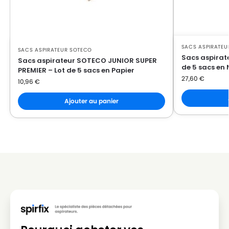
SOTECO
SOTECO EUROPA 202 MINI
SOTECO
SOTECO EUROPA 215
SACS ASPIRATEU
SACS ASPIRATEUR SOTECO
SOTECO
SOTECO EUROPA 215 MINI
Sacs aspirat
Sacs aspirateur SOTECO JUNIOR SUPER
de 5 sacs en 
PREMIER – Lot de 5 sacs en Papier
SOTECO
SOTECO EUROPA 300
27,60
€
10,96
€
SOTECO
SOTECO EUROPA 330
Ajouter au panier
SOTECO
SOTECO EUROPA 515 HP
SOTECO
SOTECO FREE STYLE 202
SOTECO
SOTECO FREE STYLE 215
SOTECO
SOTECO FREE YES 202
SOTECO
SOTECO FREE YES 202 SMALL
SOTECO
SOTECO FREE YES 215