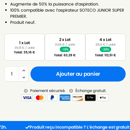
Augmente de 50% la puissance d’aspiration.
100% compatible avec l’aspirateur SOTECO JUNIOR SUPER
PREMIER.
Produit neuf.
2 x Lot
4 x Lot
1 x Lot
31,64
€
/ unité
28,13
€
/ unité
35,16
€
/ unité
-10%
-20%
Total:
35,16
€
Total:
63,29
€
Total:
112,51
€
Ajouter au panier
Paiement sécurisé.
Échange gratuit.
Produit reçu incompatible ? L’échange est gratuit !