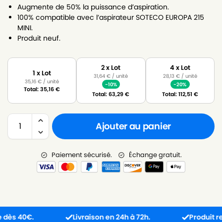
Augmente de 50% la puissance d’aspiration.
100% compatible avec l’aspirateur SOTECO EUROPA 215
MINI.
Produit neuf.
2 x Lot
4 x Lot
1 x Lot
31,64
€
/ unité
28,13
€
/ unité
35,16
€
/ unité
-10%
-20%
Total:
35,16
€
Total:
63,29
€
Total:
112,51
€
Ajouter au panier
Paiement sécurisé.
Échange gratuit.
s 40€.
Livraison en 24h à 72h.
Produit reçu i