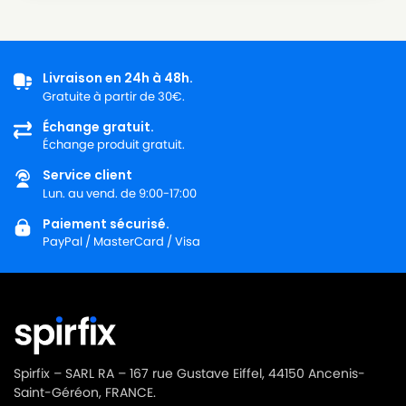
SOTECO
SOTECO KTRI02639
SOTECO
SOTECO NEVADA 103 RAD
SOTECO
SOTECO NRG 1/20 CLEAN
Livraison en 24h à 48h.
Gratuite à partir de 30€.
SOTECO
SOTECO PANDA 202
Échange gratuit.
Échange produit gratuit.
SOTECO
SOTECO PANDA 203 SM
Service client
SOTECO
SOTECO PANDA 215 SMALL
Lun. au vend. de 9:00-17:00
SOTECO
SOTECO PVVR00295
Paiement sécurisé.
PayPal / MasterCard / Visa
SOTECO
SOTECO RN 101
SOTECO
SOTECO SA 147
SOTECO
SOTECO SA140.
SOTECO
SOTECO SN 1010
Spirfix – SARL RA – 167 rue Gustave Eiffel, 44150 Ancenis-
SOTECO
SOTECO SOTECO BOX
Saint-Géréon, FRANCE.