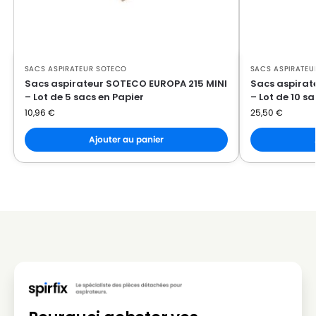
SOTECO
SOTECO EUROPA 202 MINI
SOTECO
SOTECO EUROPA 215
SACS ASPIRATEUR SOTECO
SACS ASPIRATEU
SOTECO
SOTECO EUROPA 215 MINI
Sacs aspirateur SOTECO EUROPA 215 MINI
Sacs aspirat
– Lot de 5 sacs en Papier
– Lot de 10 s
SOTECO
SOTECO EUROPA 300
10,96
€
25,50
€
SOTECO
SOTECO EUROPA 330
Ajouter au panier
SOTECO
SOTECO EUROPA 515 HP
SOTECO
SOTECO FREE STYLE 202
SOTECO
SOTECO FREE STYLE 215
SOTECO
SOTECO FREE YES 202
SOTECO
SOTECO FREE YES 202 SMALL
SOTECO
SOTECO FREE YES 215