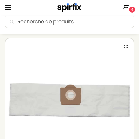
0
Recherche
🚚 Livraison Point Relais offerte dès 30€ d’achat.
Accueil
Sacs aspirateur
Sacs aspirateur SOTECO
Sacs aspirateur SOTECO EUROPA 215 MINI – Lot de 10 sacs en Microfibre
/
/
/