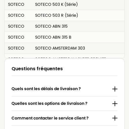
SOTECO
SOTECO 503 K (Série)
SOTECO
SOTECO 503 R (Série)
SOTECO
SOTECO ABN 315
SOTECO
SOTECO ABN 315 B
SOTECO
SOTECO AMSTERDAM 303
SOTECO
SOTECO AMSTERDAM SUPER PREMIER
Questions fréquentes
SOTECO
SOTECO ARG DAK 103 SM
SOTECO
SOTECO BASE 303
Quels sont les délais de livraison ?
SOTECO
SOTECO BASE 315
SOTECO
SOTECO BOX
Quelles sont les options de livraison ?
SOTECO
SOTECO BOX (DOUBLE PAROI)
Comment contacter le service client ?
SOTECO
SOTECO BOX 1000