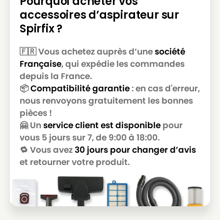
Pourquoi acheter vos
SOTECO
SOTECO G 10 P
accessoires d’aspirateur sur
SOTECO
SOTECO G 16 P
Spirfix ?
SOTECO
SOTECO GP 1/16 ECO B
🇫🇷 Vous achetez auprès d’une
société
SOTECO
SOTECO GP 1/18 ECO B
Française
, qui expédie les commandes
SOTECO
SOTECO GS 1/18 +
depuis la France.
📦
Compatibilité garantie
: en cas d'erreur,
SOTECO
SOTECO ISSA 101
nous renvoyons gratuitement les bonnes
pièces !
SOTECO
SOTECO ISSA 103
🤗 Un
service client est disponible
pour
SOTECO
SOTECO ISSA SUPER PREMIER
vous 5 jours sur 7, de 9:00 à 18:00.
🔁 Vous avez
30 jours pour changer d’avis
SOTECO
SOTECO JUNIOR 101
et retourner votre produit.
SOTECO
SOTECO JUNIOR 103
SOTECO
SOTECO JUNIOR SUPER PREMIER
SOTECO
SOTECO KOALA 202 +