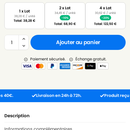
2 x Lot
4 x Lot
1 x Lot
34,45
€
/ unité
30,62
€
/ unité
38,28
€
/ unité
-10%
-20%
Total:
38,28
€
Total:
68,90
€
Total:
122,50
€
Ajouter au panier
Paiement sécurisé.
Échange gratuit.
€.
Livraison en 24h à 72h.
Produit reçu inco
Description
Informations complémentaires