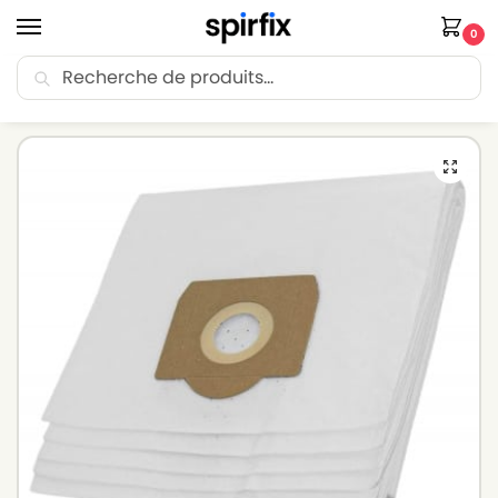
0
Recherche
🚚 Livraison Point Relais offerte dès 30€ d’achat.
Accueil
Sacs aspirateur
Sacs aspirateur SORMA
Sacs aspirateur SORMA 280 – Lot de 5 sacs en Microfibre
/
/
/