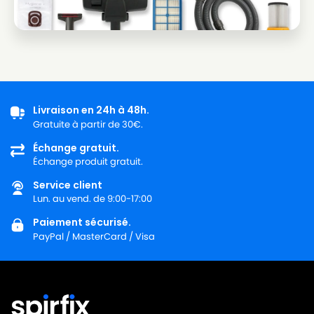
Livraison en 24h à 48h.
Gratuite à partir de 30€.
Échange gratuit.
Échange produit gratuit.
Service client
Lun. au vend. de 9:00-17:00
Paiement sécurisé.
PayPal / MasterCard / Visa