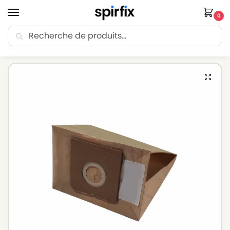
0
Recherche
🚚 Livraison Point Relais offerte dès 30€ d’achat.
Accueil
Sacs aspirateur
Sacs aspirateur SOLAC
Sacs aspirateur SOLAC A502 – Lot de 10 sacs en Papier
/
/
/