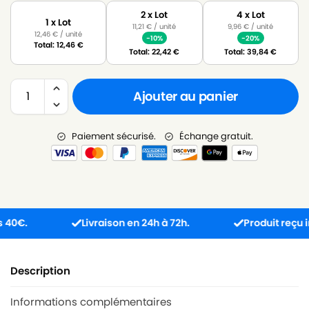
2 x Lot
4 x Lot
1 x Lot
11,21
€
/ unité
9,96
€
/ unité
12,46
€
/ unité
-10%
-20%
Total:
12,46
€
Total:
22,42
€
Total:
39,84
€
Ajouter au panier
Paiement sécurisé.
Échange gratuit.
.
Livraison en 24h à 72h.
Produit reçu incom
Description
Informations complémentaires