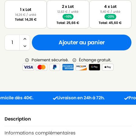
2 x Lot
4 x Lot
1 x Lot
12,83
€
/ unité
11,40
€
/ unité
14,26
€
/ unité
-10%
-20%
Total:
14,26
€
Total:
25,66
€
Total:
45,60
€
Ajouter au panier
Paiement sécurisé.
Échange gratuit.
ile dès 40€.
Livraison en 24h à 72h.
Produit 
Description
Informations complémentaires