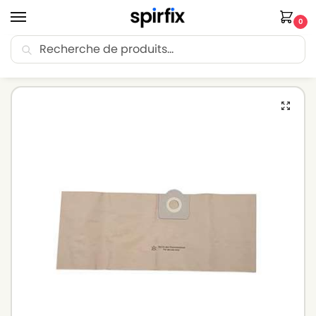
0
Recherche
🚚 Livraison Point Relais offerte dès 30€ d’achat.
Accueil
Sacs aspirateur
Sacs aspirateur SINGER
Sacs aspirateur SINGER MULTI 1000 – Lot de 5 sacs en Papier
/
/
/