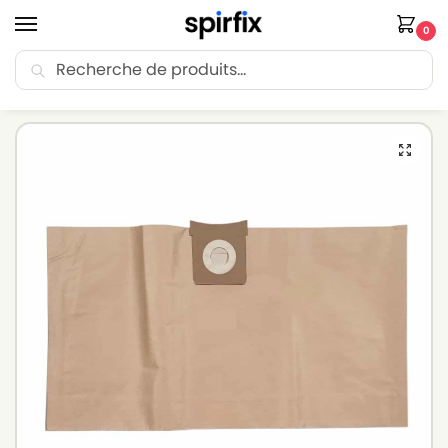
0
Recherche
🚚 Livraison Point Relais offerte dès 30€ d’achat.
Accueil
Sacs aspirateur
Sacs aspirateur SHOP VAC
Sacs aspirateur SHOP VAC SAFARI – Lot de 10 sacs en Papier
/
/
/