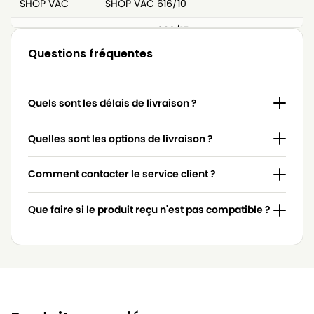
SHOP VAC
SHOP VAC 616/10
SHOP VAC
SHOP VAC 620/15
Questions fréquentes
SHOP VAC
SHOP VAC 620/18
SHOP VAC
SHOP VAC 630
Quels sont les délais de livraison ?
SHOP VAC
SHOP VAC 630/01
SHOP VAC
SHOP VAC 630/31
Quelles sont les options de livraison ?
SHOP VAC
SHOP VAC 650/11
Comment contacter le service client ?
SHOP VAC
SHOP VAC 650/15
Que faire si le produit reçu n'est pas compatible ?
SHOP VAC
SHOP VAC 650/17
SHOP VAC
SHOP VAC 670/32
SHOP VAC
SHOP VAC 700/31
SHOP VAC
SHOP VAC 700/61