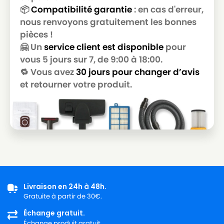
📦
Compatibilité garantie
: en cas d'erreur,
SHOP VAC
SHOP VAC 950
nous renvoyons gratuitement les bonnes
pièces !
SHOP VAC
SHOP VAC AQUAFAM 620
🤗 Un
service client est disponible
pour
SHOP VAC
SHOP VAC AZ 90159
vous 5 jours sur 7, de 9:00 à 18:00.
🔁 Vous avez
30 jours pour changer d’avis
SHOP VAC
SHOP VAC AZ 90532
et retourner votre produit.
SHOP VAC
SHOP VAC AZ 9053214
SHOP VAC
SHOP VAC AZ 9171875
SHOP VAC
SHOP VAC BONUS
SHOP VAC
SHOP VAC BOXER 20
SHOP VAC
SHOP VAC BULLDOG
SHOP VAC
SHOP VAC CA 85
Livraison en 24h à 48h.
Gratuite à partir de 30€.
SHOP VAC
SHOP VAC CC 1200 E
Échange gratuit.
Échange produit gratuit.
SHOP VAC
SHOP VAC CLASSIC