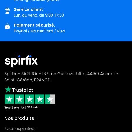
Service client
SHOP VAC
SHOP VAC DELTA ES
Lun. au vend. de 9:00-17:00
SHOP VAC
SHOP VAC EUROMAC V10
Paiement sécurisé.
PayPal / MasterCard / Visa
SHOP VAC
SHOP VAC EXXTRA 200
SHOP VAC
SHOP VAC EXXTRA 300
SHOP VAC
SHOP VAC EXXTRA 302
SHOP VAC
SHOP VAC EXXTRA 333
Spirfix – SARL RA – 167 rue Gustave Eiffel, 44150 Ancenis-
SHOP VAC
SHOP VAC GUSTY 30
Saint-Géréon, FRANCE.
SHOP VAC
SHOP VAC HOBBY 11
SHOP VAC
SHOP VAC HOBBY 22
SHOP VAC
SHOP VAC HOBBY 24
Nos produits :
SHOP VAC
SHOP VAC HOBBY 33
Sacs aspirateur