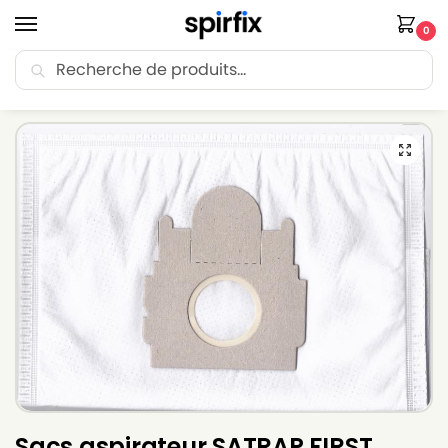
0
Recherche
🚚 Livraison Point Relais offerte dès 30€ d’achat.
Accueil
Sacs aspirateur
Sacs aspirateur SATRAP
Sacs aspirateur SATRAP FIRST CLASS 1500 – Lot de 5 sacs en Microfibre
/
/
/
Sacs aspirateur SATRAP FIRST