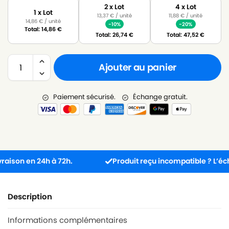
2 x Lot
4 x Lot
1 x Lot
13,37
€
/ unité
11,88
€
/ unité
14,86
€
/ unité
-10%
-20%
Total:
14,86
€
Total:
26,74
€
Total:
47,52
€
Ajouter au panier
Paiement sécurisé.
Échange gratuit.
on en 24h à 72h.
Produit reçu incompatible ? L’échange 
Description
Informations complémentaires