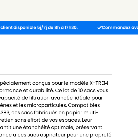
ponible 5j/7j de 8h à 17h30.
Commandez avant 13h : col
 spécialement conçus pour le modèle X-TREM
rmance et durabilité. Ce lot de 10 sacs vous
apacité de filtration avancée, idéale pour
rgènes et les microparticules. Compatibles
83, ces sacs fabriqués en papier multi-
retien sans effort de vos espaces. Leur
antit une étanchéité optimale, préservant
fiance à ces sacs aspirateur pour une propreté