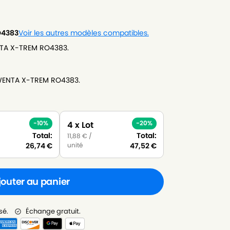
O4383
Voir les autres modèles compatibles.
NTA X-TREM RO4383.
OWENTA X-TREM RO4383.
-10%
-20%
4 x Lot
Total:
Total:
11,88
€
/
unité
26,74
€
47,52
€
jouter au panier
sé.
Échange gratuit.