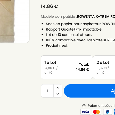
14,86
€
Modèle compatible :
ROWENTA X-TREM R
Sacs en papier pour aspirateur ROWE
Rapport Qualité/Prix imbattable.
Lot de 10 sacs aspirateurs.
100% compatible avec l’aspirateur R
Produit neuf.
1 x Lot
2 x Lot
Total:
14,86
€
/
13,37
€
/
14,86
€
unité
unité
A
Paiement sécuri