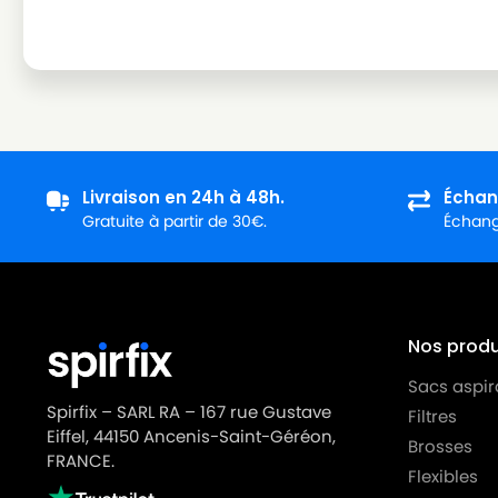
ROWENTA
ROWENTA ARTEC 2 RO4136
ROWENTA
ROWENTA ARTEC 2 RO4137
ROWENTA
ROWENTA ARTEC 2 RO4138
ROWENTA
ROWENTA ARTEC 2 RO4139
ROWENTA
ROWENTA ARTEC 2 RO4140
Livraison en 24h à 48h.
Échan
Gratuite à partir de 30€.
Échange
ROWENTA
ROWENTA ARTEC 2 RO4141
ROWENTA
ROWENTA ARTEC 2 RO4142
ROWENTA
ROWENTA ARTEC 2 RO4143
Nos produi
ROWENTA
ROWENTA ARTEC 2 RO4144
Sacs aspir
ROWENTA
ROWENTA ARTEC 2 RO4145
Spirfix – SARL RA – 167 rue Gustave
Filtres
ROWENTA
ROWENTA ARTEC 2 RO4146
Eiffel, 44150 Ancenis-Saint-Géréon,
Brosses
FRANCE.
Flexibles
ROWENTA
ROWENTA ARTEC 2 RO4147