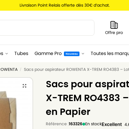
Livraison Point Relais offerte dès 30€ d’achat.
Recherche
Offre pro
es
Tubes
Gamme Pro
Toutes les marq
Nouveau
 ROWENTA
Sacs pour aspirateur ROWENTA X-TREM RO4383 – Lot 
/
Sacs pour aspir
X-TREM RO4383 – 
en Papier
Référence :
163326
En stock