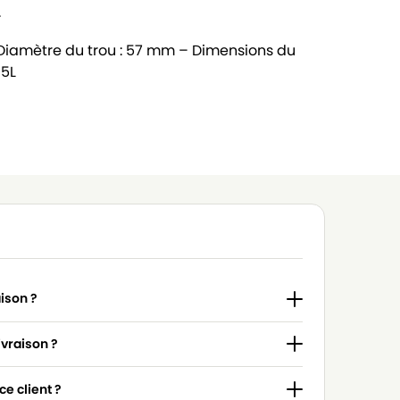
.
 Diamètre du trou : 57 mm – Dimensions du
 5L
aison ?
ivraison ?
e client ?