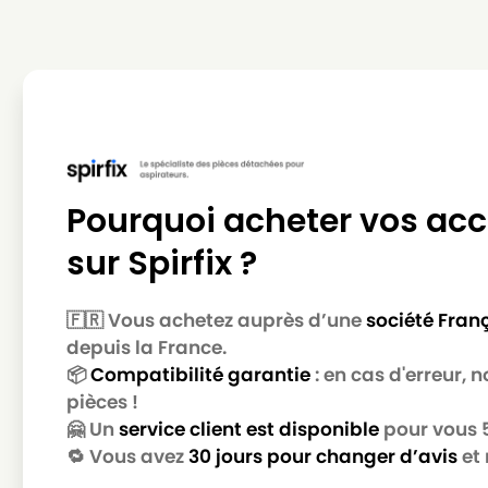
ROWENTA
ROWENTA ARTEC 2 RO4124
ROWENTA
ROWENTA ARTEC 2 RO4125
ROWENTA
ROWENTA ARTEC 2 RO4126
ROWENTA
ROWENTA ARTEC 2 RO4127
ROWENTA
ROWENTA ARTEC 2 RO4128
Pourquoi acheter vos acc
ROWENTA
ROWENTA ARTEC 2 RO4129
ROWENTA
ROWENTA ARTEC 2 RO4130
sur Spirfix ?
ROWENTA
ROWENTA ARTEC 2 RO4131
🇫🇷 Vous achetez auprès d’une
société Fran
ROWENTA
ROWENTA ARTEC 2 RO4132
depuis la France.
📦
Compatibilité garantie
: en cas d'erreur,
ROWENTA
ROWENTA ARTEC 2 RO4133
pièces !
ROWENTA
ROWENTA ARTEC 2 RO4134
🤗 Un
service client est disponible
pour vous 5 
🔁 Vous avez
30 jours pour changer d’avis
et 
ROWENTA
ROWENTA ARTEC 2 RO4135