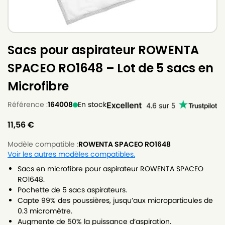
Sacs pour aspirateur ROWENTA
SPACEO RO1648 – Lot de 5 sacs en
Microfibre
Référence :
164008
En stock
11,56
€
Modèle compatible :
ROWENTA SPACEO RO1648
Voir les autres modèles compatibles.
Sacs en microfibre pour aspirateur ROWENTA SPACEO
RO1648.
Pochette de 5 sacs aspirateurs.
Capte 99% des poussières, jusqu’aux microparticules de
0.3 micromètre.
Augmente de 50% la puissance d’aspiration.