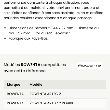
performance constante à chaque utilisation, vous
permettant de maintenir votre environnement propre et
sain. Faites confiance à ces sacs aspirateurs en microfibre
pour des résultats exceptionnels à chaque passage.
Dimensions de l’embout : 144 x 92 mm – Diamètre du
trou : 57 mm – Vol. du sac : environ 5L
Fabriqué aux Pays-Bas.
Modèles
ROWENTA
compatibles
avec cette référence :
Marque
Modèle
ROWENTA
ROWENTA ARTEC 2
ROWENTA
ROWENTA ARTEC 2 RO4100