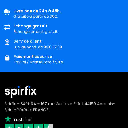
ROWENTA
ROWENTA ARTEC 2 RO4148
Livraison en 24h à 48h.
ROWENTA
ROWENTA ARTEC 2 RO4149
Gratuite à partir de 30€.
ROWENTA
ROWENTA ARTEC 2 RO4150
Échange gratuit.
Échange produit gratuit.
ROWENTA
ROWENTA ARTEC 2 RO4151
Service client
ROWENTA
ROWENTA ARTEC 2 RO4152
Lun. au vend. de 9:00-17:00
ROWENTA
ROWENTA ARTEC 2 RO4153
Paiement sécurisé.
PayPal / MasterCard / Visa
ROWENTA
ROWENTA ARTEC 2 RO4154
ROWENTA
ROWENTA ARTEC 2 RO4155
ROWENTA
ROWENTA ARTEC 2 RO4156
ROWENTA
ROWENTA ARTEC 2 RO4157
Spirfix – SARL RA – 167 rue Gustave Eiffel, 44150 Ancenis-
ROWENTA
ROWENTA ARTEC 2 RO4158
Saint-Géréon, FRANCE.
ROWENTA
ROWENTA ARTEC 2 RO4159