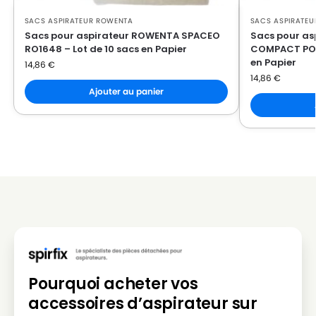
ROWENTA
ROWENTA ARTEC 2 RO4125
SACS ASPIRATEUR ROWENTA
SACS ASPIRATE
Sacs pour aspirateur ROWENTA SPACEO
Sacs pour a
ROWENTA
ROWENTA ARTEC 2 RO4126
RO1648 – Lot de 10 sacs en Papier
COMPACT POWE
en Papier
14,86
€
ROWENTA
ROWENTA ARTEC 2 RO4127
14,86
€
Ajouter au panier
ROWENTA
ROWENTA ARTEC 2 RO4128
ROWENTA
ROWENTA ARTEC 2 RO4129
ROWENTA
ROWENTA ARTEC 2 RO4130
ROWENTA
ROWENTA ARTEC 2 RO4131
ROWENTA
ROWENTA ARTEC 2 RO4132
ROWENTA
ROWENTA ARTEC 2 RO4133
ROWENTA
ROWENTA ARTEC 2 RO4134
Pourquoi acheter vos
ROWENTA
ROWENTA ARTEC 2 RO4135
accessoires d’aspirateur sur
ROWENTA
ROWENTA ARTEC 2 RO4136