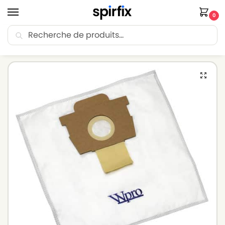
0
Recherche
🚚 Livraison Point Relais offerte dès 30€ d’achat.
Accueil
Sacs aspirateur
Sacs aspirateur ROWENTA
Sacs pour aspirateur ROWENTA SPACEO RO1648 – Lot de 5 sacs en Microfibre
/
/
/