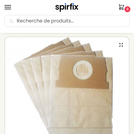
0
Recherche
🚚 Livraison Point Relais offerte dès 30€ d’achat.
Accueil
Sacs aspirateur
Sacs aspirateur ROWENTA
Sacs pour aspirateur ROWENTA SILENCE FORCE RO4781 – Lot de 10 sacs en Papier
/
/
/