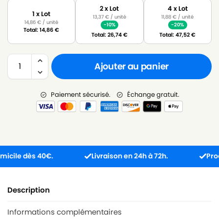
2 x Lot
4 x Lot
1 x Lot
13,37
€
/ unité
11,88
€
/ unité
14,86
€
/ unité
-10%
-20%
Total:
14,86
€
Total:
26,74
€
Total:
47,52
€
Ajouter au panier
Paiement sécurisé.
Échange gratuit.
le dès 40€.
Livraison en 24h à 72h.
Produit 
Description
Informations complémentaires