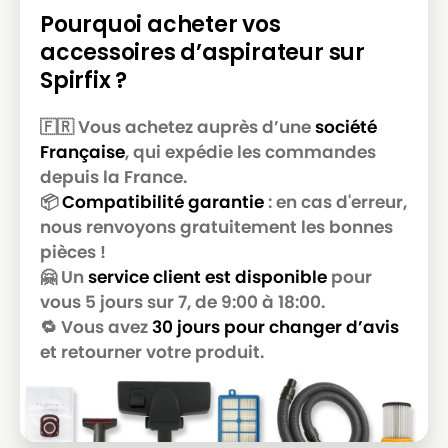
Pourquoi acheter vos
ROWENTA
ROWENTA ARTEC 2 RO4135
accessoires d’aspirateur sur
ROWENTA
ROWENTA ARTEC 2 RO4136
Spirfix ?
ROWENTA
ROWENTA ARTEC 2 RO4137
🇫🇷 Vous achetez auprès d’une
société
ROWENTA
ROWENTA ARTEC 2 RO4138
Française
, qui expédie les commandes
depuis la France.
ROWENTA
ROWENTA ARTEC 2 RO4139
📦
Compatibilité garantie
: en cas d'erreur,
ROWENTA
ROWENTA ARTEC 2 RO4140
nous renvoyons gratuitement les bonnes
pièces !
ROWENTA
ROWENTA ARTEC 2 RO4141
🤗 Un
service client est disponible
pour
ROWENTA
ROWENTA ARTEC 2 RO4142
vous 5 jours sur 7, de 9:00 à 18:00.
🔁 Vous avez
30 jours pour changer d’avis
ROWENTA
ROWENTA ARTEC 2 RO4143
et retourner votre produit.
ROWENTA
ROWENTA ARTEC 2 RO4144
ROWENTA
ROWENTA ARTEC 2 RO4145
ROWENTA
ROWENTA ARTEC 2 RO4146