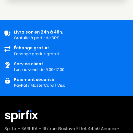
ROWENTA
ROWENTA ARTEC 2 RO4147
ROWENTA
ROWENTA ARTEC 2 RO4148
ROWENTA
ROWENTA ARTEC 2 RO4149
Livraison en 24h à 48h.
Gratuite à partir de 30€.
ROWENTA
ROWENTA ARTEC 2 RO4150
Échange gratuit.
Échange produit gratuit.
ROWENTA
ROWENTA ARTEC 2 RO4151
Service client
ROWENTA
ROWENTA ARTEC 2 RO4152
Lun. au vend. de 9:00-17:00
ROWENTA
ROWENTA ARTEC 2 RO4153
Paiement sécurisé.
PayPal / MasterCard / Visa
ROWENTA
ROWENTA ARTEC 2 RO4154
ROWENTA
ROWENTA ARTEC 2 RO4155
ROWENTA
ROWENTA ARTEC 2 RO4156
ROWENTA
ROWENTA ARTEC 2 RO4157
Spirfix – SARL RA – 167 rue Gustave Eiffel, 44150 Ancenis-