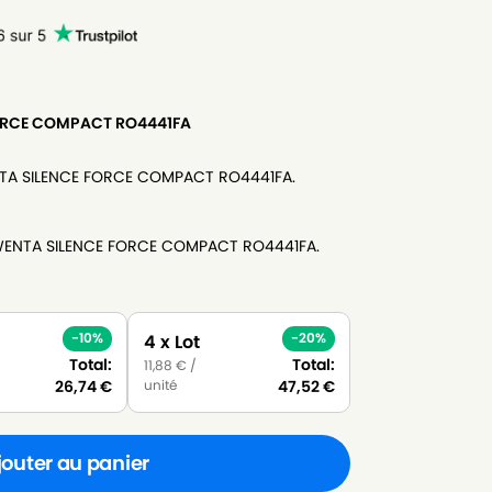
ORCE COMPACT RO4441FA
NTA SILENCE FORCE COMPACT RO4441FA.
OWENTA SILENCE FORCE COMPACT RO4441FA.
-10%
-20%
4 x Lot
Total:
Total:
11,88
€
/
unité
26,74
€
47,52
€
jouter au panier