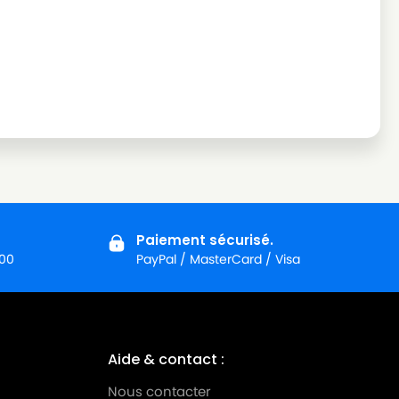
Paiement sécurisé.
:00
PayPal / MasterCard / Visa
Aide & contact :
Nous contacter