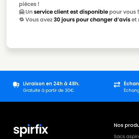
pièces !
ROWENTA
ROWENTA ARTEC 2 RO4134
🤗 Un
service client est disponible
pour vous 5 
🔁 Vous avez
30 jours pour changer d’avis
et 
ROWENTA
ROWENTA ARTEC 2 RO4135
ROWENTA
ROWENTA ARTEC 2 RO4136
ROWENTA
ROWENTA ARTEC 2 RO4137
ROWENTA
ROWENTA ARTEC 2 RO4138
ROWENTA
ROWENTA ARTEC 2 RO4139
ROWENTA
ROWENTA ARTEC 2 RO4140
Livraison en 24h à 48h.
Échan
Gratuite à partir de 30€.
Échange
ROWENTA
ROWENTA ARTEC 2 RO4141
ROWENTA
ROWENTA ARTEC 2 RO4142
ROWENTA
ROWENTA ARTEC 2 RO4143
Nos produi
ROWENTA
ROWENTA ARTEC 2 RO4144
Sacs aspir
ROWENTA
ROWENTA ARTEC 2 RO4145