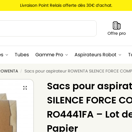
Livraison Point Relais offerte dès 30€ d’achat.
Recherche
Offre pro
es
Tubes
Gamme Pro
Aspirateurs Robot
T
 ROWENTA
Sacs pour aspirateur ROWENTA SILENCE FORCE COMPA
/
Sacs pour aspir
SILENCE FORCE 
RO4441FA – Lot de
Papier