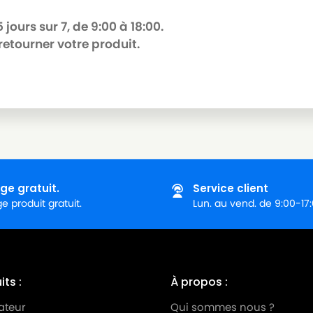
jours sur 7, de 9:00 à 18:00.
retourner votre produit.
ge gratuit.
Service client
 produit gratuit.
Lun. au vend. de 9:00-17
ts :
À propos :
ateur
Qui sommes nous ?