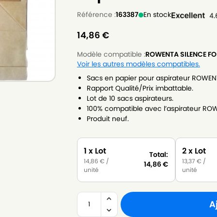
Référence :
163387
En stock
14,86
€
Modèle compatible :
ROWENTA SILENCE F
Voir les autres modèles compatibles.
Sacs en papier pour aspirateur ROWE
Rapport Qualité/Prix imbattable.
Lot de 10 sacs aspirateurs.
100% compatible avec l’aspirateur R
Produit neuf.
1 x Lot
2 x Lot
Total:
14,86
€
/
13,37
€
/
14,86
€
unité
unité
A