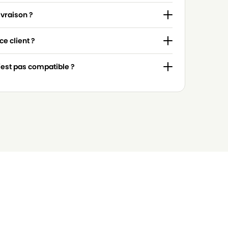
ivraison ?
e client ?
n'est pas compatible ?