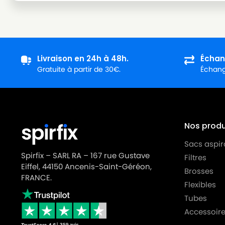
ROWENTA
ROWENTA RO 6455
ROWENTA
ROWENTA RO 6455 EA
ROWENTA
ROWENTA RO 6477
Livraison en 24h à 48h.
Échan
Gratuite à partir de 30€.
Échange
ROWENTA
ROWENTA RO 6800 EA à RO 6900 EA
ROWENTA
ROWENTA RO 6811 EA
ROWENTA
ROWENTA RO 6886 EA
Nos produi
ROWENTA
ROWENTA RO3152EA
Sacs aspir
ROWENTA
ROWENTA RO3923EA
Spirfix – SARL RA – 167 rue Gustave
Filtres
ROWENTA
ROWENTA RO3955EA
Eiffel, 44150 Ancenis-Saint-Géréon,
Brosses
FRANCE.
Flexibles
ROWENTA
ROWENTA RO6327EA
Tubes
ROWENTA
ROWENTA RO6381EA
Accessoire
ROWENTA
ROWENTA RO6821EA