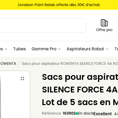
Livraison Point Relais offerte dès 30€ d’achat.
Recherche
Offre pro
es
Tubes
Gamme Pro
Aspirateurs Robot
T
 ROWENTA
Sacs pour aspirateur ROWENTA SILENCE FORCE 4A RO6
/
Sacs pour aspir
SILENCE FORCE 4
Lot de 5 sacs en 
Référence :
163902
En stock