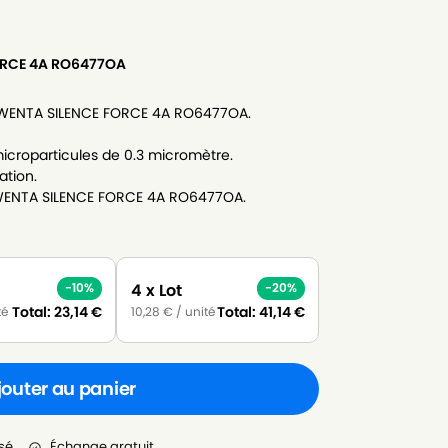
ORCE 4A RO6477OA
ROWENTA SILENCE FORCE 4A RO6477OA.
icroparticules de 0.3 micromètre.
ation.
OWENTA SILENCE FORCE 4A RO6477OA.
4 x Lot
-10%
-20%
Total:
23,14
€
Total:
41,14
€
té
10,28
€
/ unité
jouter au panier
sé.
Échange gratuit.