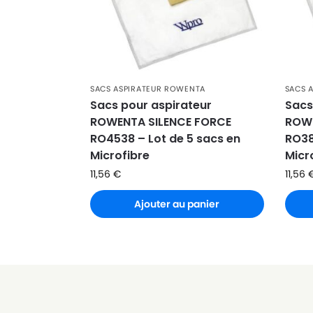
ROWENTA
ROWENTA G-Force Silence RO6160
ROWENTA
ROWENTA G-Force Silence RO6164
ROWENTA
ROWENTA G-Force Silence RO6176
ROWENTA
ROWENTA G-Force Silence RO6179
SACS ASPIRATEUR ROWENTA
SACS 
Sacs pour aspirateur
Sacs
ROWENTA
ROWENTA G-Force Silence RO6180
ROWENTA SILENCE FORCE
ROW
RO4538 – Lot de 5 sacs en
RO38
ROWENTA
ROWENTA G-Force Silence RO6189
Microfibre
Micr
ROWENTA
ROWENTA GREEN FORCE EFFITECH
11,56
€
11,56
ROWENTA
ROWENTA GREEN FORCE EFFITECH RO
Ajouter au panier
ROWENTA
ROWENTA GREEN FORCE MAX RO4933
ROWENTA
ROWENTA GREEN FORCE MAX SILENCE
ROWENTA
ROWENTA Green Force Effitech YY54
ROWENTA
ROWENTA Green Force Max