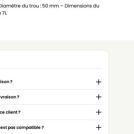
 Diamètre du trou : 50 mm – Dimensions du
n 7L
aison ?
ivraison ?
e client ?
n'est pas compatible ?