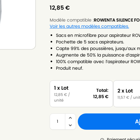
12,85
€
Modèle compatible :
ROWENTA SILENCE F
Voir les autres modèles compatibles.
Sacs en microfibre pour aspirateur 
Pochette de 5 sacs aspirateurs.
Capte 99% des poussières, jusqu’aux m
Augmente de 50% la puissance d’aspir
100% compatible avec l’aspirateur R
Produit neuf.
1 x Lot
2 x Lot
Total:
12,85
€
/
12,85
€
11,57
€
/ uni
unité
A
Paiement sécuri