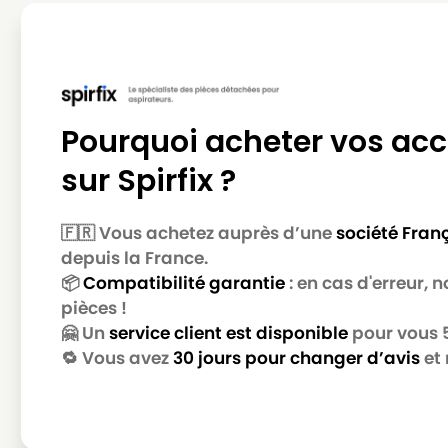
ROWENTA
ROWENTA Green Force Max RO4934
ROWENTA
ROWENTA Green Force Max Silence 
ROWENTA
ROWENTA POWER XXL PARQUET RO312
Pourquoi acheter vos acc
ROWENTA
ROWENTA POWER XXL RO3125EA
ROWENTA
ROWENTA Power XXL
sur Spirfix ?
ROWENTA
ROWENTA Power XXL YY4473
🇫🇷 Vous achetez auprès d’une
société Fran
ROWENTA
ROWENTA R 6477 EA
depuis la France.
📦
Compatibilité garantie
: en cas d'erreur,
ROWENTA
ROWENTA RO 6300 EA à RO 6499 EA
pièces !
ROWENTA
ROWENTA RO 6432
🤗 Un
service client est disponible
pour vous 5 
🔁 Vous avez
30 jours pour changer d’avis
et 
ROWENTA
ROWENTA RO 6432 EA
ROWENTA
ROWENTA RO 6441 EA
ROWENTA
ROWENTA RO 6443 EA