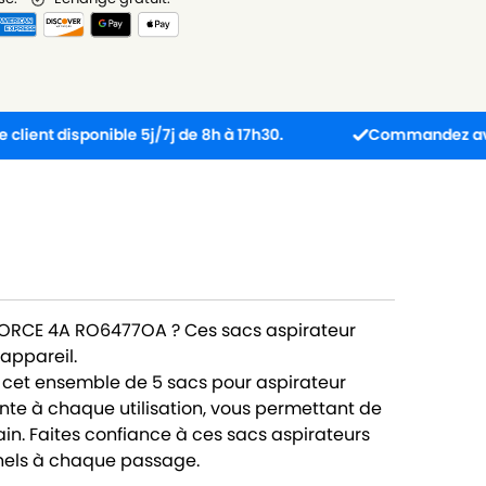
sponible 5j/7j de 8h à 17h30.
Commandez avant 13h : c
FORCE 4A RO6477OA ? Ces sacs aspirateur
appareil.
 cet ensemble de 5 sacs pour aspirateur
te à chaque utilisation, vous permettant de
in. Faites confiance à ces sacs aspirateurs
nnels à chaque passage.