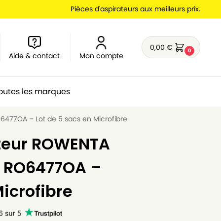
Pièces d'aspirateurs aux meilleurs prix.
0,00
€
0
Aide & contact
Mon compte
outes les marques
477OA – Lot de 5 sacs en Microfibre
ateur ROWENTA
A RO6477OA –
Microfibre