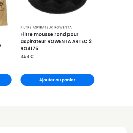
FILTRE ASPIRATEUR ROWENTA
Filtre mousse rond pour
aspirateur ROWENTA ARTEC 2
A
RO4175
n
3,58
€
Ajouter au panier