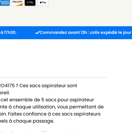
Commandez avant 13h : colis expédié le jour même.
O4175 ? Ces sacs aspirateur sont
reil.
 cet ensemble de 5 sacs pour aspirateur
te à chaque utilisation, vous permettant de
in. Faites confiance à ces sacs aspirateurs
nnels à chaque passage.