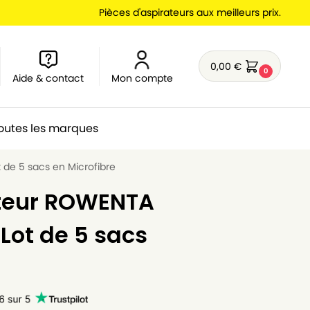
Pièces d'aspirateurs aux meilleurs prix.
0,00
€
0
Aide & contact
Mon compte
outes les marques
de 5 sacs en Microfibre
ateur ROWENTA
Lot de 5 sacs