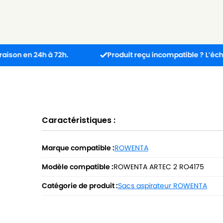
24h à 72h.
Produit reçu incompatible ? L’échange est gr
Caractéristiques :
Marque compatible :
ROWENTA
Modèle compatible :
ROWENTA ARTEC 2 RO4175
Catégorie de produit :
Sacs aspirateur ROWENTA