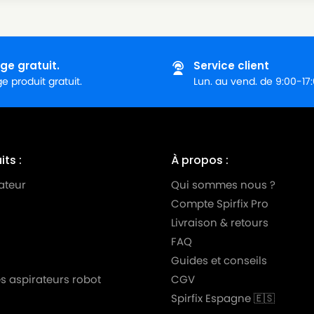
ge gratuit.
Service client
 produit gratuit.
Lun. au vend. de 9:00-17
ts :
À propos :
ateur
Qui sommes nous ?
Compte Spirfix Pro
Livraison & retours
FAQ
Guides et conseils
s aspirateurs robot
CGV
Spirfix Espagne 🇪🇸