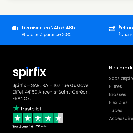
ROWENTA
ROWENTA ARTEC 2 RO4139
ROWENTA
ROWENTA ARTEC 2 RO4140
ROWENTA
ROWENTA ARTEC 2 RO4141
Livraison en 24h à 48h.
Échan
Gratuite à partir de 30€.
Échange
ROWENTA
ROWENTA ARTEC 2 RO4142
ROWENTA
ROWENTA ARTEC 2 RO4143
ROWENTA
ROWENTA ARTEC 2 RO4144
Nos produi
ROWENTA
ROWENTA ARTEC 2 RO4145
Sacs aspir
ROWENTA
ROWENTA ARTEC 2 RO4146
Spirfix – SARL RA – 167 rue Gustave
Filtres
Eiffel, 44150 Ancenis-Saint-Géréon,
ROWENTA
ROWENTA ARTEC 2 RO4147
Brosses
FRANCE.
Flexibles
ROWENTA
ROWENTA ARTEC 2 RO4148
Tubes
ROWENTA
ROWENTA ARTEC 2 RO4149
Accessoire
ROWENTA
ROWENTA ARTEC 2 RO4150