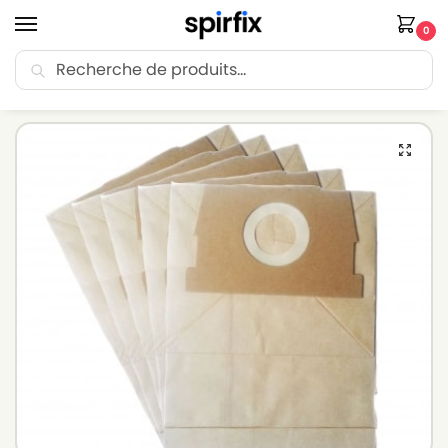
0
Recherche
🚚 Livraison Point Relais offerte dès 30€ d’achat.
Accueil
Sacs aspirateur
Sacs aspirateur ROWENTA
Sacs pour aspirateur ROWENTA ARTEC 2 RO4141 – Lot de 10 sacs en Papier
/
/
/