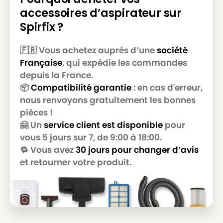
ROWENTA
ROWENTA ARTEC 2 RO4135
accessoires d’aspirateur sur
ROWENTA
ROWENTA ARTEC 2 RO4136
Spirfix ?
ROWENTA
ROWENTA ARTEC 2 RO4137
🇫🇷 Vous achetez auprès d’une
société
ROWENTA
ROWENTA ARTEC 2 RO4138
Française
, qui expédie les commandes
depuis la France.
ROWENTA
ROWENTA ARTEC 2 RO4139
📦
Compatibilité garantie
: en cas d'erreur,
ROWENTA
ROWENTA ARTEC 2 RO4140
nous renvoyons gratuitement les bonnes
pièces !
ROWENTA
ROWENTA ARTEC 2 RO4141
🤗 Un
service client est disponible
pour
ROWENTA
ROWENTA ARTEC 2 RO4142
vous 5 jours sur 7, de 9:00 à 18:00.
🔁 Vous avez
30 jours pour changer d’avis
ROWENTA
ROWENTA ARTEC 2 RO4143
et retourner votre produit.
ROWENTA
ROWENTA ARTEC 2 RO4144
ROWENTA
ROWENTA ARTEC 2 RO4145
ROWENTA
ROWENTA ARTEC 2 RO4146