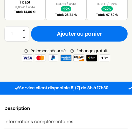
1 x Lot
13,37
€
/ unité
11,88
€
/ unité
14,86
€
/ unité
-10%
-20%
Total:
14,86
€
Total:
26,74
€
Total:
47,52
€
Ajouter au panier
Paiement sécurisé.
Échange gratuit.
Service client disponible 5j/7j de 8h à 17h30.
Comm
Description
Informations complémentaires