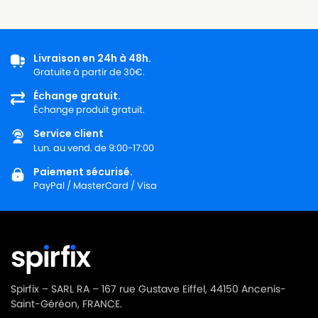
ROWENTA
ROWENTA ARTEC 2 RO4147
ROWENTA
ROWENTA ARTEC 2 RO4148
Livraison en 24h à 48h.
ROWENTA
ROWENTA ARTEC 2 RO4149
Gratuite à partir de 30€.
ROWENTA
ROWENTA ARTEC 2 RO4150
Échange gratuit.
Échange produit gratuit.
ROWENTA
ROWENTA ARTEC 2 RO4151
Service client
ROWENTA
ROWENTA ARTEC 2 RO4152
Lun. au vend. de 9:00-17:00
ROWENTA
ROWENTA ARTEC 2 RO4153
Paiement sécurisé.
PayPal / MasterCard / Visa
ROWENTA
ROWENTA ARTEC 2 RO4154
ROWENTA
ROWENTA ARTEC 2 RO4155
ROWENTA
ROWENTA ARTEC 2 RO4156
ROWENTA
ROWENTA ARTEC 2 RO4157
Spirfix – SARL RA – 167 rue Gustave Eiffel, 44150 Ancenis-
Saint-Géréon, FRANCE.
ROWENTA
ROWENTA ARTEC 2 RO4158