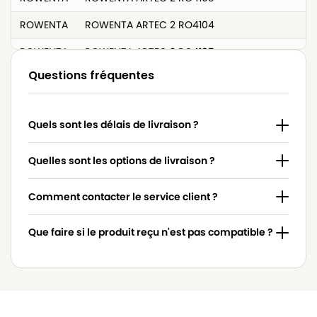
ROWENTA
ROWENTA ARTEC 2 RO4104
ROWENTA
ROWENTA ARTEC 2 RO4105
Questions fréquentes
ROWENTA
ROWENTA ARTEC 2 RO4106
ROWENTA
ROWENTA ARTEC 2 RO4107
Quels sont les délais de livraison ?
ROWENTA
ROWENTA ARTEC 2 RO4108
ROWENTA
ROWENTA ARTEC 2 RO4109
Quelles sont les options de livraison ?
ROWENTA
ROWENTA ARTEC 2 RO4110
Comment contacter le service client ?
ROWENTA
ROWENTA ARTEC 2 RO4111
Que faire si le produit reçu n'est pas compatible ?
ROWENTA
ROWENTA ARTEC 2 RO4112
ROWENTA
ROWENTA ARTEC 2 RO4113
ROWENTA
ROWENTA ARTEC 2 RO4114