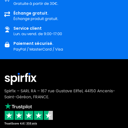
Gratuite à partir de 30€.
ROWENTA
ROWENTA ARTEC 2 RO4151
Échange gratuit.
Échange produit gratuit.
ROWENTA
ROWENTA ARTEC 2 RO4152
Service client
ROWENTA
ROWENTA ARTEC 2 RO4153
Lun. au vend. de 9:00-17:00
ROWENTA
ROWENTA ARTEC 2 RO4154
Paiement sécurisé.
PayPal / MasterCard / Visa
ROWENTA
ROWENTA ARTEC 2 RO4155
ROWENTA
ROWENTA ARTEC 2 RO4156
ROWENTA
ROWENTA ARTEC 2 RO4157
ROWENTA
ROWENTA ARTEC 2 RO4158
Spirfix – SARL RA – 167 rue Gustave Eiffel, 44150 Ancenis-
ROWENTA
ROWENTA ARTEC 2 RO4159
Saint-Géréon, FRANCE.
ROWENTA
ROWENTA ARTEC 2 RO4160
ROWENTA
ROWENTA ARTEC 2 RO4161
ROWENTA
ROWENTA ARTEC 2 RO4162