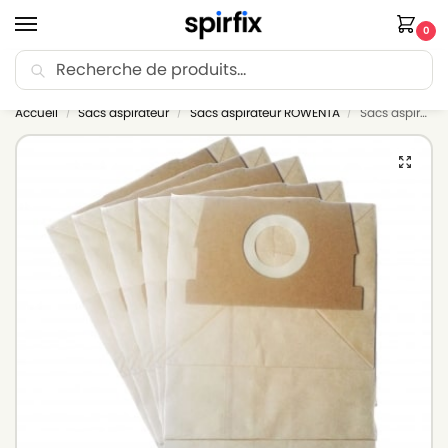
0
Recherche
🚚 Livraison Point Relais offerte dès 30€ d’achat.
Accueil
Sacs aspirateur
Sacs aspirateur ROWENTA
Sacs aspirateur ROWENTA SILENCE FORCE COMPACT – Lot de 10 sacs en Papier
/
/
/