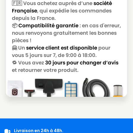
🇫🇷 Vous achetez auprès d’une
société
ROWENTA
ROWENTA ARTEC 2 RO4139
Française
, qui expédie les commandes
ROWENTA
ROWENTA ARTEC 2 RO4140
depuis la France.
📦
Compatibilité garantie
: en cas d'erreur,
ROWENTA
ROWENTA ARTEC 2 RO4141
nous renvoyons gratuitement les bonnes
pièces !
ROWENTA
ROWENTA ARTEC 2 RO4142
🤗 Un
service client est disponible
pour
ROWENTA
ROWENTA ARTEC 2 RO4143
vous 5 jours sur 7, de 9:00 à 18:00.
🔁 Vous avez
30 jours pour changer d’avis
ROWENTA
ROWENTA ARTEC 2 RO4144
et retourner votre produit.
ROWENTA
ROWENTA ARTEC 2 RO4145
ROWENTA
ROWENTA ARTEC 2 RO4146
ROWENTA
ROWENTA ARTEC 2 RO4147
ROWENTA
ROWENTA ARTEC 2 RO4148
ROWENTA
ROWENTA ARTEC 2 RO4149
ROWENTA
ROWENTA ARTEC 2 RO4150
Livraison en 24h à 48h.