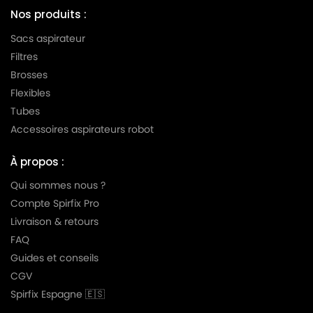
Nos produits :
ROWENTA
ROWENTA ARTEC 2 RO4163
Sacs aspirateur
ROWENTA
ROWENTA ARTEC 2 RO4164
Filtres
Brosses
ROWENTA
ROWENTA ARTEC 2 RO4165
Flexibles
ROWENTA
ROWENTA ARTEC 2 RO4166
Tubes
Accessoires aspirateurs robot
ROWENTA
ROWENTA ARTEC 2 RO4167
ROWENTA
ROWENTA ARTEC 2 RO4168
À propos :
ROWENTA
ROWENTA ARTEC 2 RO4169
Qui sommes nous ?
Compte Spirfix Pro
ROWENTA
ROWENTA ARTEC 2 RO4170
Livraison & retours
ROWENTA
ROWENTA ARTEC 2 RO4171
FAQ
Guides et conseils
ROWENTA
ROWENTA ARTEC 2 RO4172
CGV
ROWENTA
ROWENTA ARTEC 2 RO4173
Spirfix Espagne 🇪🇸