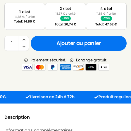
2 x Lot
4 x Lot
1 x Lot
13,37
€
/ unité
11,88
€
/ unité
14,86
€
/ unité
-10%
-20%
Total:
14,86
€
Total:
26,74
€
Total:
47,52
€
Ajouter au panier
Paiement sécurisé.
Échange gratuit.
Livraison en 24h à 72h.
Produit reçu incompat
Description
Informations complémentaires