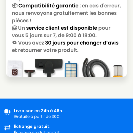
📦
Compatibilité garantie
: en cas d'erreur,
ROWENTA
ROWENTA RU 51
nous renvoyons gratuitement les bonnes
pièces !
ROWENTA
ROWENTA RU 520
🤗 Un
service client est disponible
pour
ROWENTA
ROWENTA RU 521
vous 5 jours sur 7, de 9:00 à 18:00.
🔁 Vous avez
30 jours pour changer d’avis
ROWENTA
ROWENTA RU 68
et retourner votre produit.
ROWENTA
ROWENTA TQ 5053
ROWENTA
ROWENTA VORACE
ROWENTA
ROWENTA ZR 80
ROWENTA
ROWENTA ZR 804
Livraison en 24h à 48h.
Gratuite à partir de 30€.
Échange gratuit.
Échange produit gratuit.