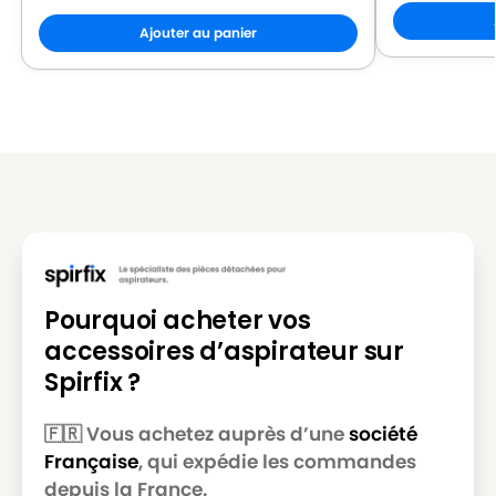
ROWENTA
ROWENTA RU 44
Ajouter au panier
ROWENTA
ROWENTA RU 44.5
ROWENTA
ROWENTA RU 45
ROWENTA
ROWENTA RU 45.1
ROWENTA
ROWENTA RU 45.5
ROWENTA
ROWENTA RU 46
ROWENTA
ROWENTA RU 46.5
Pourquoi acheter vos
ROWENTA
ROWENTA RU 47
accessoires d’aspirateur sur
ROWENTA
ROWENTA RU 48
Spirfix ?
ROWENTA
ROWENTA RU 49
🇫🇷 Vous achetez auprès d’une
société
ROWENTA
ROWENTA RU 50
Française
, qui expédie les commandes
ROWENTA
ROWENTA RU 5053
depuis la France.