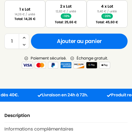
2 x Lot
4 x Lot
1 x Lot
12,83
€
/ unité
11,40
€
/ unité
14,26
€
/ unité
-10%
-20%
Total:
14,26
€
Total:
25,66
€
Total:
45,60
€
Ajouter au panier
Paiement sécurisé.
Échange gratuit.
 40€.
Livraison en 24h à 72h.
Produit reçu in
Description
Informations complémentaires