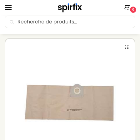
0
Recherche
🚚 Livraison Point Relais offerte dès 30€ d’achat.
Accueil
Sacs aspirateur
Sacs aspirateur ROWENTA
Sacs aspirateur ROWENTA RU 68 – Lot de 5 sacs en Papier
/
/
/