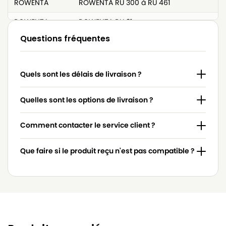
ROWENTA
ROWENTA RU 300 à RU 461
ROWENTA
ROWENTA RU 31
Questions fréquentes
ROWENTA
ROWENTA RU 32
ROWENTA
ROWENTA RU 33
Quels sont les délais de livraison ?
ROWENTA
ROWENTA RU 34
ROWENTA
ROWENTA RU 35
Quelles sont les options de livraison ?
ROWENTA
ROWENTA RU 36
Comment contacter le service client ?
ROWENTA
ROWENTA RU 37
Que faire si le produit reçu n'est pas compatible ?
ROWENTA
ROWENTA RU 38
ROWENTA
ROWENTA RU 38.1
ROWENTA
ROWENTA RU 39
ROWENTA
ROWENTA RU 40