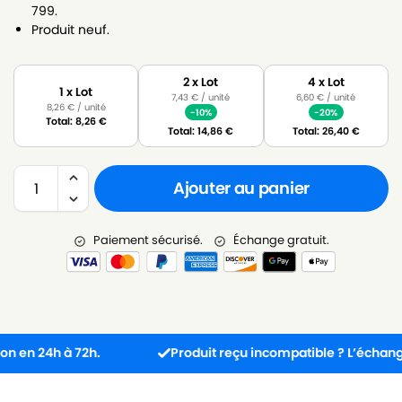
799.
Produit neuf.
2 x Lot
4 x Lot
1 x Lot
7,43
€
/ unité
6,60
€
/ unité
8,26
€
/ unité
-10%
-20%
Total:
8,26
€
Total:
14,86
€
Total:
26,40
€
Ajouter au panier
Paiement sécurisé.
Échange gratuit.
 24h à 72h.
Produit reçu incompatible ? L’échange est g