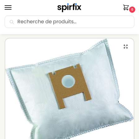
0
Recherche
🚚 Livraison Point Relais offerte dès 30€ d’achat.
Accueil
Sacs aspirateur
Sacs aspirateur ROWENTA
Sacs aspirateur ROWENTA RS 700 à RS 799 – Lot de 5 sacs en Microfibre
/
/
/