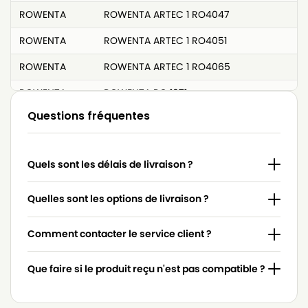
ROWENTA
ROWENTA ARTEC 1 RO4047
ROWENTA
ROWENTA ARTEC 1 RO4051
ROWENTA
ROWENTA ARTEC 1 RO4065
ROWENTA
ROWENTA RO 1071
Questions fréquentes
ROWENTA
ROWENTA RO 1085 à RO 1091
ROWENTA
ROWENTA RO 1421 à RO 1449
Quels sont les délais de livraison ?
ROWENTA
ROWENTA RO 300 à RO 353
ROWENTA
ROWENTA RO 4031
Quelles sont les options de livraison ?
ROWENTA
ROWENTA RO 4065
Comment contacter le service client ?
ROWENTA
ROWENTA RS 700 à RS 799
Que faire si le produit reçu n'est pas compatible ?
ROWENTA
ROWENTA SPONGO
ROWENTA
ROWENTA TONIXO