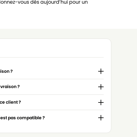
sionnez-vous dès aujourd’hui pour un
aison ?
ivraison ?
e client ?
n'est pas compatible ?