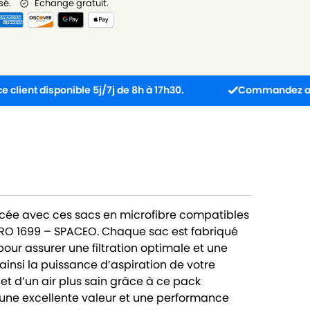
sé.
Échange gratuit.
disponible 5j/7j de 8h à 17h30.
Commandez avant 13h : 
cée avec ces sacs en microfibre compatibles
RO 1699 – SPACEO. Chaque sac est fabriqué
our assurer une filtration optimale et une
ainsi la puissance d’aspiration de votre
 et d’un air plus sain grâce à ce pack
 une excellente valeur et une performance