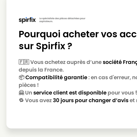
ROWENTA
ROWENTA ARTEC 2 RO4128
ROWENTA
ROWENTA ARTEC 2 RO4129
ROWENTA
ROWENTA ARTEC 2 RO4130
Pourquoi acheter vos acc
ROWENTA
ROWENTA ARTEC 2 RO4131
sur Spirfix ?
ROWENTA
ROWENTA ARTEC 2 RO4132
🇫🇷 Vous achetez auprès d’une
société Fran
ROWENTA
ROWENTA ARTEC 2 RO4133
depuis la France.
ROWENTA
ROWENTA ARTEC 2 RO4134
📦
Compatibilité garantie
: en cas d'erreur,
pièces !
ROWENTA
ROWENTA ARTEC 2 RO4135
🤗 Un
service client est disponible
pour vous 5 
ROWENTA
ROWENTA ARTEC 2 RO4136
🔁 Vous avez
30 jours pour changer d’avis
et 
ROWENTA
ROWENTA ARTEC 2 RO4137
ROWENTA
ROWENTA ARTEC 2 RO4138
ROWENTA
ROWENTA ARTEC 2 RO4139