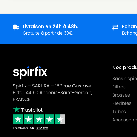
ROWENTA
ROWENTA ARTEC 2 RO4140
ROWENTA
ROWENTA ARTEC 2 RO4141
Livraison en 24h à 48h.
Échan
ROWENTA
ROWENTA ARTEC 2 RO4142
Gratuite à partir de 30€.
Échange
ROWENTA
ROWENTA ARTEC 2 RO4143
ROWENTA
ROWENTA ARTEC 2 RO4144
ROWENTA
ROWENTA ARTEC 2 RO4145
Nos produi
ROWENTA
ROWENTA ARTEC 2 RO4146
Sacs aspir
Spirfix – SARL RA – 167 rue Gustave
Filtres
ROWENTA
ROWENTA ARTEC 2 RO4147
Eiffel, 44150 Ancenis-Saint-Géréon,
Brosses
FRANCE.
ROWENTA
ROWENTA ARTEC 2 RO4148
Flexibles
Tubes
ROWENTA
ROWENTA ARTEC 2 RO4149
Accessoire
ROWENTA
ROWENTA ARTEC 2 RO4150
ROWENTA
ROWENTA ARTEC 2 RO4151