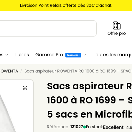
Livraison Point Relais offerte dès 30€ d’achat.
Recherche
Offre pro
es
Tubes
Gamme Pro
Toutes les marq
Nouveau
 ROWENTA
Sacs aspirateur ROWENTA RO 1600 à RO 1699 – SPACE
/
Sacs aspirateur
1600 à RO 1699 – 
5 sacs en Microfi
Référence :
131027
En stock