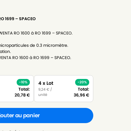
RO 1699 – SPACEO
OWENTA RO 1600 à RO 1699 – SPACEO.
icroparticules de 0.3 micromètre.
ation.
WENTA RO 1600 à RO 1699 – SPACEO.
-10%
-20%
4 x Lot
Total:
Total:
9,24
€
/
unité
20,78
€
36,96
€
jouter au panier