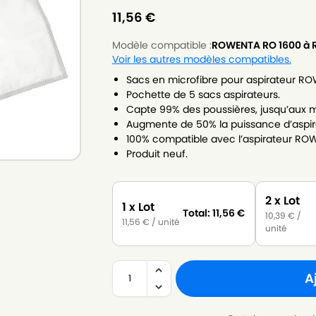
11,56
€
Modèle compatible :
ROWENTA RO 1600 à 
Voir les autres modèles compatibles.
Sacs en microfibre pour aspirateur R
Pochette de 5 sacs aspirateurs.
Capte 99% des poussières, jusqu’aux m
Augmente de 50% la puissance d’aspir
100% compatible avec l’aspirateur RO
Produit neuf.
2 x Lot
1 x Lot
Total:
11,56
€
10,39
€
/
11,56
€
/ unité
unité
A