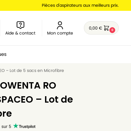
Pièces d'aspirateurs aux meilleurs prix.
0,00
€
0
Aide & contact
Mon compte
ues
O – Lot de 5 sacs en Microfibre
 ROWENTA RO
SPACEO – Lot de
bre