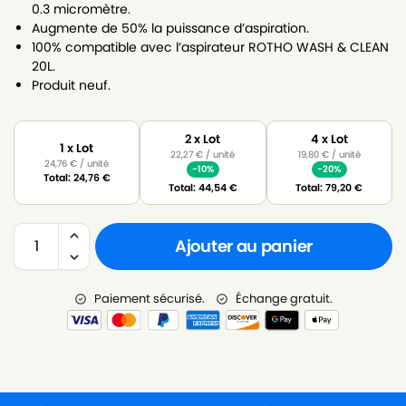
0.3 micromètre.
Augmente de 50% la puissance d’aspiration.
100% compatible avec l’aspirateur ROTHO WASH & CLEAN
20L.
Produit neuf.
2 x Lot
4 x Lot
1 x Lot
22,27
€
/ unité
19,80
€
/ unité
24,76
€
/ unité
-10%
-20%
Total:
24,76
€
Total:
44,54
€
Total:
79,20
€
Ajouter au panier
Paiement sécurisé.
Échange gratuit.