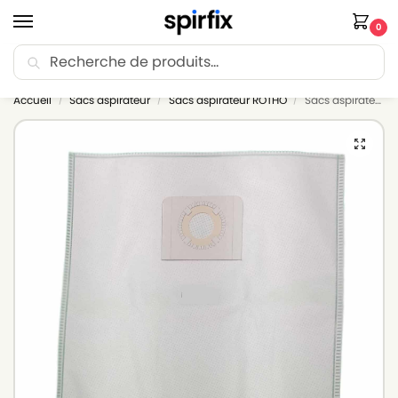
0
Recherche
🚚 Livraison Point Relais offerte dès 30€ d’achat.
Accueil
Sacs aspirateur
Sacs aspirateur ROTHO
Sacs aspirateur ROTHO WASH & CLEAN 20L – Lot de 5 sacs en Microfibre
/
/
/