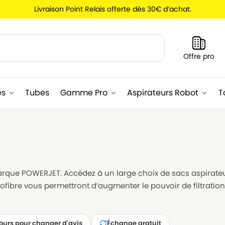
Livraison Point Relais offerte dès 30€ d’achat.
Recherche
Offre pro
es
Tubes
Gamme Pro
Aspirateurs Robot
T
arque POWERJET. Accédez à un large choix de sacs aspira
ofibre vous permettront d’augmenter le pouvoir de filtratio
jours pour changer d'avis
Échange gratuit