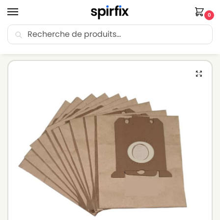
0
Recherche
🚚 Livraison Point Relais offerte dès 30€ d’achat.
Accueil
Sacs aspirateur
Sacs aspirateur PHILIPS
Sacs pour aspirateur PHILIPS UNIVERSE – FC9034 – Lot de 10 sacs en Papier
/
/
/