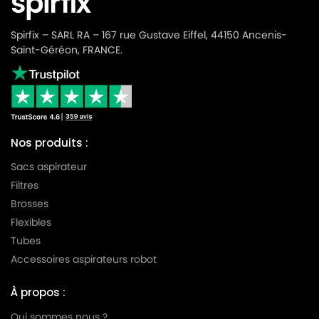
PHILIPS
PHILIPS CITYLINE VENICE
Spirfix – SARL RA – 167 rue Gustave Eiffel, 44150 Ancenis-
Saint-Géréon, FRANCE.
PHILIPS
PHILIPS CLASSIC LONG PERFORMANCE
PHILIPS
PHILIPS COMPACT GO
PHILIPS
PHILIPS COMPACT GO HARD FLOORS
PHILIPS
PHILIPS EASYLIFE
Nos produits :
PHILIPS
PHILIPS EXPRESSION - FC8600
Sacs aspirateur
Filtres
PHILIPS
PHILIPS EXPRESSION - FC8601
Brosses
PHILIPS
PHILIPS EXPRESSION - FC8602
Flexibles
Tubes
PHILIPS
PHILIPS EXPRESSION - FC8603
Accessoires aspirateurs robot
PHILIPS
PHILIPS EXPRESSION - FC8604
À propos :
PHILIPS
PHILIPS EXPRESSION - FC8605
Qui sommes nous ?