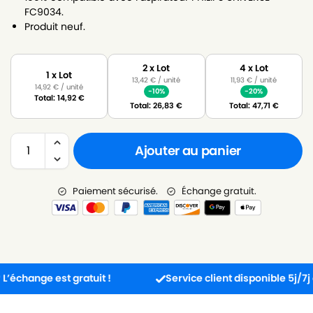
FC9034.
Produit neuf.
2 x Lot
4 x Lot
1 x Lot
13,42
€
/ unité
11,93
€
/ unité
14,92
€
/ unité
-10%
-20%
Total:
14,92
€
Total:
26,83
€
Total:
47,71
€
Ajouter au panier
Paiement sécurisé.
Échange gratuit.
ange est gratuit !
Service client disponible 5j/7j de 8h