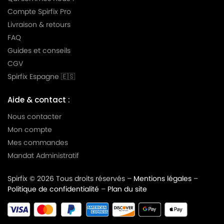
PHILIPS
PHILIPS EXPRESSION - FC8606
Compte Spirfix Pro
PHILIPS
PHILIPS EXPRESSION - FC8607
Livraison & retours
FAQ
PHILIPS
PHILIPS EXPRESSION - FC8608
Guides et conseils
PHILIPS
PHILIPS EXPRESSION - FC8609
CGV
Spirfix Espagne 🇪🇸
PHILIPS
PHILIPS EXPRESSION - FC8610
PHILIPS
PHILIPS EXPRESSION - FC8611
Aide & contact :
Nous contacter
PHILIPS
PHILIPS EXPRESSION - FC8612
Mon compte
PHILIPS
PHILIPS EXPRESSION - FC8613
Mes commandes
PHILIPS
PHILIPS EXPRESSION - FC8614
Mandat Administratif
PHILIPS
PHILIPS EXPRESSION - FC8615
Spirfix © 2026 Tous droits réservés –
Mentions légales
–
Politique de confidentialité
–
Plan du site
PHILIPS
PHILIPS EXPRESSION - FC8616
PHILIPS
PHILIPS EXPRESSION - FC8617