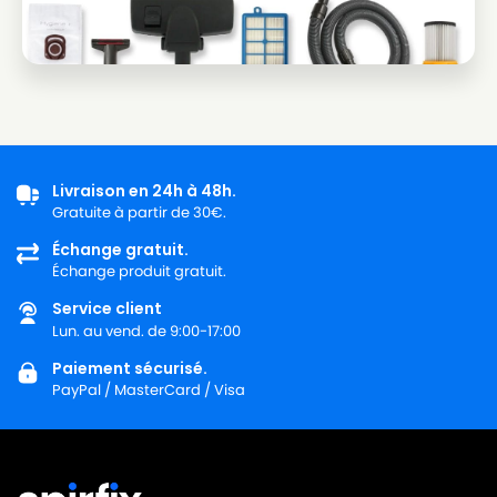
PHILIPS
PHILIPS CITY LINE - FC8449
PHILIPS
PHILIPS CITY LINE - HR8368
PHILIPS
PHILIPS CITY LINE - HR8369
PHILIPS
PHILIPS CITY LINE - HR8370
Livraison en 24h à 48h.
PHILIPS
PHILIPS CITY LINE - HR8371
Gratuite à partir de 30€.
PHILIPS
PHILIPS CITY LINE - HR8372
Échange gratuit.
Échange produit gratuit.
PHILIPS
PHILIPS CITY LINE - HR8373
Service client
PHILIPS
PHILIPS CITY LINE - HR8374
Lun. au vend. de 9:00-17:00
PHILIPS
PHILIPS CITY LINE - HR8375
Paiement sécurisé.
PayPal / MasterCard / Visa
PHILIPS
PHILIPS CITY LINE - HR8376
PHILIPS
PHILIPS CITY LINE - HR8377
PHILIPS
PHILIPS CITY LINE - HR8378