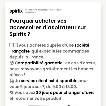
PHILIPS
PHILIPS CITY LINE - FC8437
PHILIPS
PHILIPS CITY LINE - FC8438
Pourquoi acheter vos
PHILIPS
PHILIPS CITY LINE - FC8439
accessoires d’aspirateur sur
PHILIPS
PHILIPS CITY LINE - FC8440
Spirfix ?
PHILIPS
PHILIPS CITY LINE - FC8441
🇫🇷 Vous achetez auprès d’une
société
PHILIPS
PHILIPS CITY LINE - FC8442
Française
, qui expédie les commandes
depuis la France.
PHILIPS
PHILIPS CITY LINE - FC8443
📦
Compatibilité garantie
: en cas d'erreur,
PHILIPS
PHILIPS CITY LINE - FC8444
nous renvoyons gratuitement les bonnes
pièces !
PHILIPS
PHILIPS CITY LINE - FC8445
🤗 Un
service client est disponible
pour
PHILIPS
PHILIPS CITY LINE - FC8446
vous 5 jours sur 7, de 9:00 à 18:00.
🔁 Vous avez
30 jours pour changer d’avis
PHILIPS
PHILIPS CITY LINE - FC8447
et retourner votre produit.
PHILIPS
PHILIPS CITY LINE - FC8448