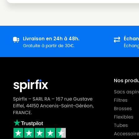
PHILIPS
PHILIPS TC 400
PHILIPS
PHILIPS TC 411
PHILIPS
PHILIPS TC 415
PHILIPS
PHILIPS TC 432
Livraison en 24h à 48h.
Échan
Gratuite à partir de 30€.
Échange
PHILIPS
PHILIPS TC 511
PHILIPS
PHILIPS TC 533
PHILIPS
PHILIPS TC 536
Nos produi
PHILIPS
PHILIPS TC 601
Sacs aspir
PHILIPS
PHILIPS TC 612
Spirfix – SARL RA – 167 rue Gustave
Filtres
Eiffel, 44150 Ancenis-Saint-Géréon,
PHILIPS
PHILIPS TC 622
Brosses
FRANCE.
Flexibles
PHILIPS
PHILIPS TC 633
Tubes
PHILIPS
PHILIPS TC 634
Accessoire