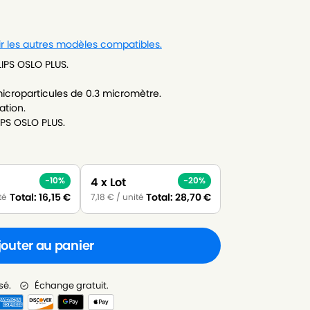
ir les autres modèles compatibles.
LIPS OSLO PLUS.
icroparticules de 0.3 micromètre.
ation.
IPS OSLO PLUS.
4 x Lot
-10%
-20%
Total:
16,15
€
Total:
28,70
€
té
7,18
€
/ unité
jouter au panier
sé.
Échange gratuit.