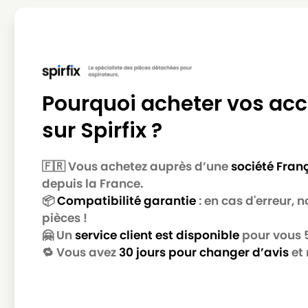
PHILIPS
PHILIPS OSLO HR6938
PHILIPS
PHILIPS OSLO PLUS
PHILIPS
PHILIPS T (SERIE)
Pourquoi acheter vos acc
PHILIPS
PHILIPS T 330
sur Spirfix ?
PHILIPS
PHILIPS T 560
PHILIPS
PHILIPS T 71 à T 800
🇫🇷 Vous achetez auprès d’une
société Fran
PHILIPS
PHILIPS T 720
depuis la France.
📦
Compatibilité garantie
: en cas d'erreur,
PHILIPS
PHILIPS TC (SERIE)
pièces !
PHILIPS
PHILIPS TC 300 à TC 900
🤗 Un
service client est disponible
pour vous 5 
🔁 Vous avez
30 jours pour changer d’avis
et 
PHILIPS
PHILIPS TC 309
PHILIPS
PHILIPS TC 344 PLUS