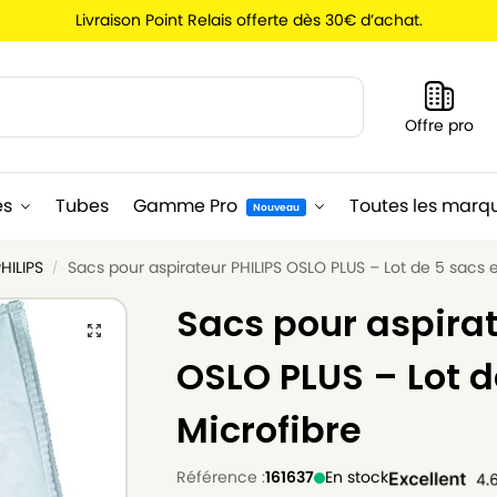
Livraison Point Relais offerte dès 30€ d’achat.
Recherche
Offre pro
es
Tubes
Gamme Pro
Toutes les marq
Nouveau
HILIPS
Sacs pour aspirateur PHILIPS OSLO PLUS – Lot de 5 sacs 
/
Sacs pour aspirat
OSLO PLUS – Lot d
Microfibre
Référence :
161637
En stock