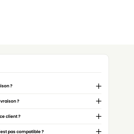
aison ?
ivraison ?
e client ?
n'est pas compatible ?