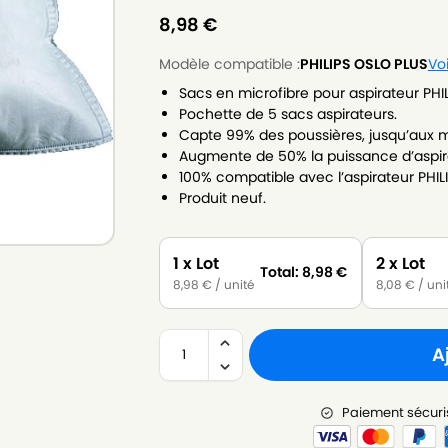
8,98
€
Modèle compatible :
PHILIPS OSLO PLUS
Vo
Sacs en microfibre pour aspirateur PHI
Pochette de 5 sacs aspirateurs.
Capte 99% des poussières, jusqu’aux m
Augmente de 50% la puissance d’aspir
100% compatible avec l’aspirateur PHIL
Produit neuf.
1 x Lot
2 x Lot
Total:
8,98
€
8,98
€
/ unité
8,08
€
/ uni
A
Paiement sécuri