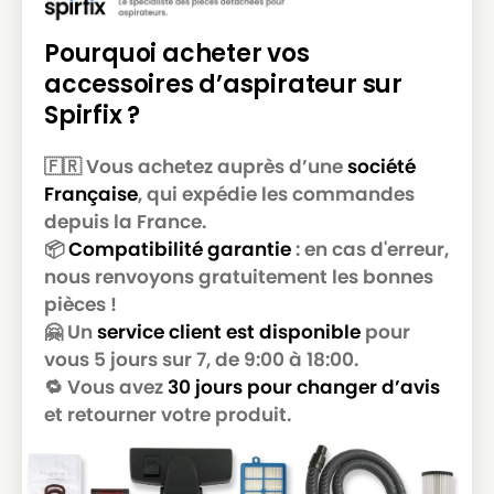
PHILIPS
PHILIPS CITY LINE - FC8438
Pourquoi acheter vos
accessoires d’aspirateur sur
PHILIPS
PHILIPS CITY LINE - FC8439
Spirfix ?
PHILIPS
PHILIPS CITY LINE - FC8440
🇫🇷 Vous achetez auprès d’une
société
PHILIPS
PHILIPS CITY LINE - FC8441
Française
, qui expédie les commandes
PHILIPS
PHILIPS CITY LINE - FC8442
depuis la France.
📦
Compatibilité garantie
: en cas d'erreur,
PHILIPS
PHILIPS CITY LINE - FC8443
nous renvoyons gratuitement les bonnes
PHILIPS
PHILIPS CITY LINE - FC8444
pièces !
🤗 Un
service client est disponible
pour
PHILIPS
PHILIPS CITY LINE - FC8445
vous 5 jours sur 7, de 9:00 à 18:00.
PHILIPS
PHILIPS CITY LINE - FC8446
🔁 Vous avez
30 jours pour changer d’avis
et retourner votre produit.
PHILIPS
PHILIPS CITY LINE - FC8447
PHILIPS
PHILIPS CITY LINE - FC8448