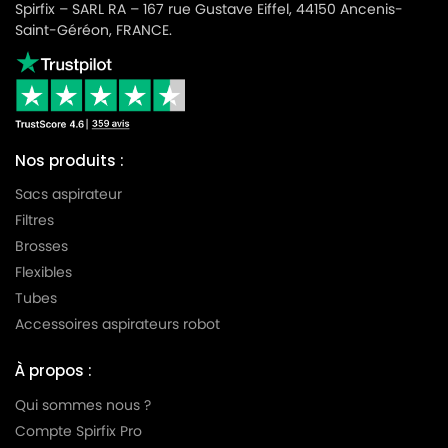
Spirfix – SARL RA – 167 rue Gustave Eiffel, 44150 Ancenis-
PHILIPS
PHILIPS CITYLINE VENICE
Saint-Géréon, FRANCE.
PHILIPS
PHILIPS CLASSIC LONG PERFORMANCE
PHILIPS
PHILIPS COMPACT GO
PHILIPS
PHILIPS COMPACT GO HARD FLOORS
Nos produits :
PHILIPS
PHILIPS EASYLIFE
Sacs aspirateur
PHILIPS
PHILIPS EXPRESSION - FC8600
Filtres
PHILIPS
PHILIPS EXPRESSION - FC8601
Brosses
Flexibles
PHILIPS
PHILIPS EXPRESSION - FC8602
Tubes
PHILIPS
PHILIPS EXPRESSION - FC8603
Accessoires aspirateurs robot
PHILIPS
PHILIPS EXPRESSION - FC8604
À propos :
PHILIPS
PHILIPS EXPRESSION - FC8605
Qui sommes nous ?
Compte Spirfix Pro
PHILIPS
PHILIPS EXPRESSION - FC8606