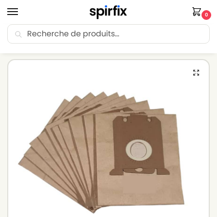
0
Recherche
🚚 Livraison Point Relais offerte dès 30€ d’achat.
Accueil
Sacs aspirateur
Sacs aspirateur PHILIPS
Sacs pour aspirateur PHILIPS IMPACT – HR8356 – Lot de 10 sacs en Papier
/
/
/