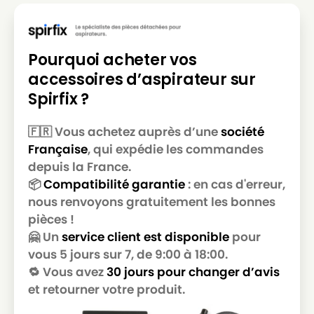
PHILIPS
PHILIPS CITY LINE - FC8434
PHILIPS
PHILIPS CITY LINE - FC8435
Pourquoi acheter vos
PHILIPS
PHILIPS CITY LINE - FC8436
accessoires d’aspirateur sur
PHILIPS
PHILIPS CITY LINE - FC8437
Spirfix ?
PHILIPS
PHILIPS CITY LINE - FC8438
🇫🇷 Vous achetez auprès d’une
société
PHILIPS
PHILIPS CITY LINE - FC8439
Française
, qui expédie les commandes
depuis la France.
PHILIPS
PHILIPS CITY LINE - FC8440
📦
Compatibilité garantie
: en cas d'erreur,
PHILIPS
PHILIPS CITY LINE - FC8441
nous renvoyons gratuitement les bonnes
pièces !
PHILIPS
PHILIPS CITY LINE - FC8442
🤗 Un
service client est disponible
pour
PHILIPS
PHILIPS CITY LINE - FC8443
vous 5 jours sur 7, de 9:00 à 18:00.
🔁 Vous avez
30 jours pour changer d’avis
PHILIPS
PHILIPS CITY LINE - FC8444
et retourner votre produit.
PHILIPS
PHILIPS CITY LINE - FC8445