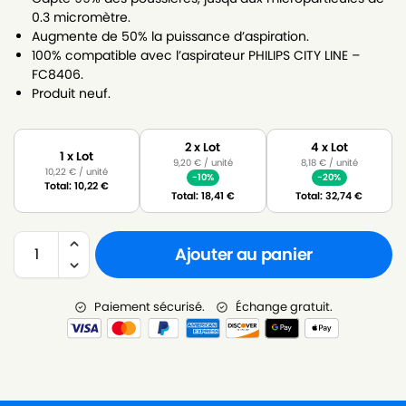
0.3 micromètre.
Augmente de 50% la puissance d’aspiration.
100% compatible avec l’aspirateur PHILIPS CITY LINE –
FC8406.
Produit neuf.
2 x Lot
4 x Lot
1 x Lot
9,20
€
/ unité
8,18
€
/ unité
10,22
€
/ unité
-10%
-20%
Total:
10,22
€
Total:
18,41
€
Total:
32,74
€
Ajouter au panier
Paiement sécurisé.
Échange gratuit.