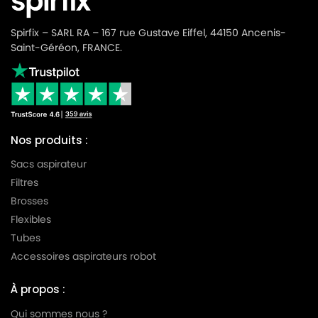
PHILIPS
PHILIPS CITY LINE - HR8376
Spirfix – SARL RA – 167 rue Gustave Eiffel, 44150 Ancenis-
PHILIPS
PHILIPS CITY LINE - HR8377
Saint-Géréon, FRANCE.
PHILIPS
PHILIPS CITY LINE - HR8378
PHILIPS
PHILIPS CITYLINE VENICE
PHILIPS
PHILIPS CLASSIC LONG PERFORMANCE
Nos produits :
PHILIPS
PHILIPS COMPACT GO
Sacs aspirateur
PHILIPS
PHILIPS COMPACT GO HARD FLOORS
Filtres
Brosses
PHILIPS
PHILIPS EASYLIFE
Flexibles
PHILIPS
PHILIPS EXPRESSION - FC8600
Tubes
Accessoires aspirateurs robot
PHILIPS
PHILIPS EXPRESSION - FC8601
PHILIPS
PHILIPS EXPRESSION - FC8602
À propos :
Qui sommes nous ?
PHILIPS
PHILIPS EXPRESSION - FC8603