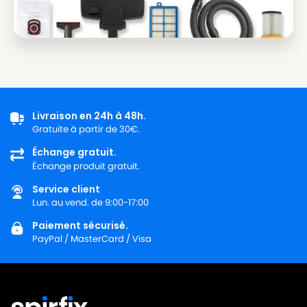
PHILIPS
PHILIPS CITY LINE - FC8446
PHILIPS
PHILIPS CITY LINE - FC8447
PHILIPS
PHILIPS CITY LINE - FC8448
PHILIPS
PHILIPS CITY LINE - FC8449
PHILIPS
PHILIPS CITY LINE - HR8368
Livraison en 24h à 48h.
Gratuite à partir de 30€.
PHILIPS
PHILIPS CITY LINE - HR8369
Échange gratuit.
Échange produit gratuit.
PHILIPS
PHILIPS CITY LINE - HR8370
Service client
PHILIPS
PHILIPS CITY LINE - HR8371
Lun. au vend. de 9:00-17:00
PHILIPS
PHILIPS CITY LINE - HR8372
Paiement sécurisé.
PayPal / MasterCard / Visa
PHILIPS
PHILIPS CITY LINE - HR8373
PHILIPS
PHILIPS CITY LINE - HR8374
PHILIPS
PHILIPS CITY LINE - HR8375