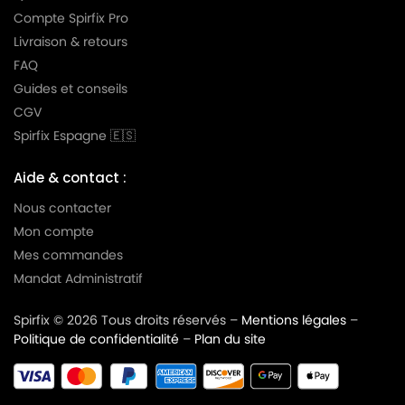
Compte Spirfix Pro
PHILIPS
PHILIPS EXPRESSION - FC8604
Livraison & retours
PHILIPS
PHILIPS EXPRESSION - FC8605
FAQ
Guides et conseils
PHILIPS
PHILIPS EXPRESSION - FC8606
CGV
PHILIPS
PHILIPS EXPRESSION - FC8607
Spirfix Espagne 🇪🇸
PHILIPS
PHILIPS EXPRESSION - FC8608
Aide & contact :
PHILIPS
PHILIPS EXPRESSION - FC8609
Nous contacter
Mon compte
PHILIPS
PHILIPS EXPRESSION - FC8610
Mes commandes
PHILIPS
PHILIPS EXPRESSION - FC8611
Mandat Administratif
PHILIPS
PHILIPS EXPRESSION - FC8612
Spirfix © 2026 Tous droits réservés –
Mentions légales
–
PHILIPS
PHILIPS EXPRESSION - FC8613
Politique de confidentialité
–
Plan du site
PHILIPS
PHILIPS EXPRESSION - FC8614