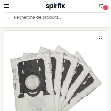
0
Recherche
🚚 Livraison Point Relais offerte dès 30€ d’achat.
Accueil
Sacs aspirateur
Sacs aspirateur PHILIPS
Sacs pour aspirateur PHILIPS CITY LINE – FC8406 – Lot de 5 sacs en Microfibre
/
/
/