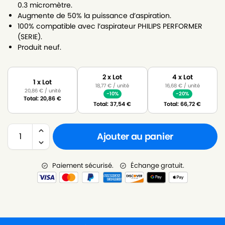
0.3 micromètre.
Augmente de 50% la puissance d’aspiration.
100% compatible avec l’aspirateur PHILIPS PERFORMER
(SERIE).
Produit neuf.
2 x Lot
4 x Lot
1 x Lot
18,77
€
/ unité
16,68
€
/ unité
20,86
€
/ unité
-10%
-20%
Total:
20,86
€
Total:
37,54
€
Total:
66,72
€
Ajouter au panier
Paiement sécurisé.
Échange gratuit.