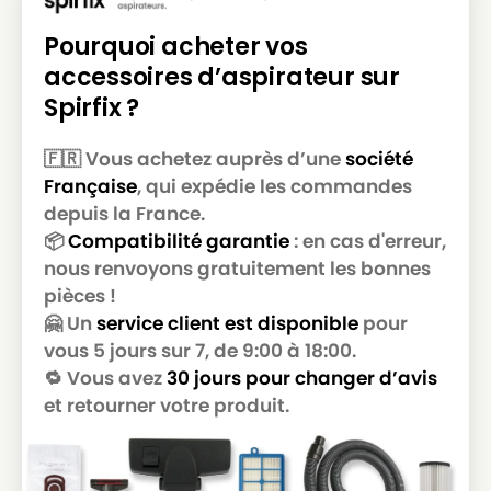
PHILIPS
PHILIPS SAHARA
Pourquoi acheter vos
accessoires d’aspirateur sur
PHILIPS
PHILIPS SEVILLA
Spirfix ?
PHILIPS
PHILIPS SPECIALIST (SERIE)
🇫🇷 Vous achetez auprès d’une
société
PHILIPS
PHILIPS STOCKHOLM
Française
, qui expédie les commandes
PHILIPS
PHILIPS SYDNEY
depuis la France.
📦
Compatibilité garantie
: en cas d'erreur,
PHILIPS
PHILIPS TOKYO
nous renvoyons gratuitement les bonnes
PHILIPS
PHILIPS TRANSPARENT BONNY
pièces !
🤗 Un
service client est disponible
pour
PHILIPS
PHILIPS TRI-ACTIVE
vous 5 jours sur 7, de 9:00 à 18:00.
PHILIPS
PHILIPS UNIVERSE (SERIE)
🔁 Vous avez
30 jours pour changer d’avis
et retourner votre produit.
PHILIPS
PHILIPS VENICE
PHILIPS
PHILIPS WILD LIME