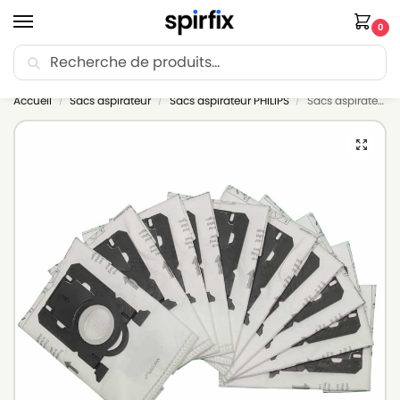
0
Recherche
🚚 Livraison Point Relais offerte dès 30€ d’achat.
Accueil
Sacs aspirateur
Sacs aspirateur PHILIPS
Sacs aspirateur PHILIPS PERFORMER (SERIE) – Lot de 10 sacs en Microfibre
/
/
/