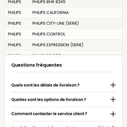
PHILIPS
PHILIPS BHR 8345
PHILIPS
PHILIPS CALIFORNIA
PHILIPS
PHILIPS CITY-LINE (SERIE)
PHILIPS
PHILIPS CONTROL
PHILIPS
PHILIPS EXPRESSION (SERIE)
PHILIPS
PHILIPS FC 8021
Questions fréquentes
PHILIPS
PHILIPS FC 8200 à FC 8219 (EXPRESSION)
PHILIPS
PHILIPS FC 8380 à FC 8399 (IMPACT)
Quels sont les délais de livraison ?
PHILIPS
PHILIPS FC 8400 à FC 8499 (CITY-LINE)
PHILIPS
PHILIPS FC 8600 à FC 8649 (EXPRESSION)
Quelles sont les options de livraison ?
PHILIPS
PHILIPS FC 9000 à FC 9049 (UNIVERSE)
Comment contacter le service client ?
PHILIPS
PHILIPS FC 9050 à FC 9079 (JEWEL)