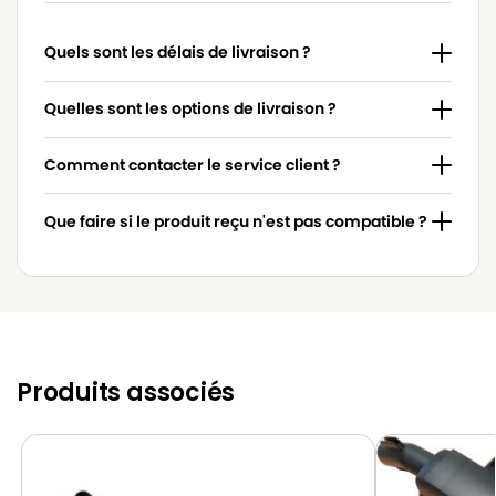
PARKSIDE
PARKSIDE PNTS 30 / 7 E
Quels sont les délais de livraison ?
PARKSIDE
PARKSIDE PNTS 30/4
PARKSIDE
PARKSIDE PNTS 30/6
Quelles sont les options de livraison ?
PARKSIDE
PARKSIDE PNTS 30/8 E
Comment contacter le service client ?
PARKSIDE
PARKSIDE PNTS 30/9
Que faire si le produit reçu n'est pas compatible ?
PARKSIDE
PARKSIDE PNTS 30/9 E
PARKSIDE
PARKSIDE PNTS 35/5
Produits associés