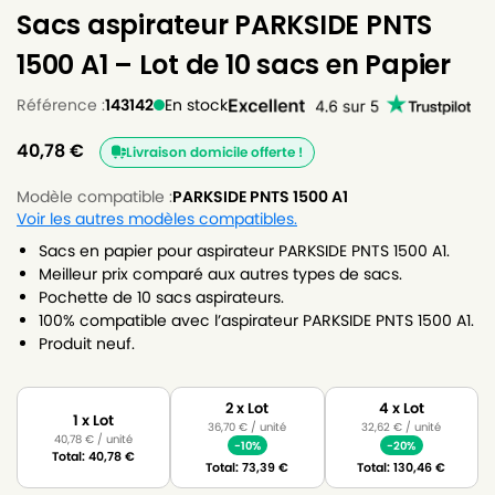
Sacs aspirateur PARKSIDE PNTS
1500 A1 – Lot de 10 sacs en Papier
Référence :
143142
En stock
40,78
€
Livraison domicile offerte !
Modèle compatible :
PARKSIDE PNTS 1500 A1
Voir les autres modèles compatibles.
Sacs en papier pour aspirateur PARKSIDE PNTS 1500 A1.
Meilleur prix comparé aux autres types de sacs.
Pochette de 10 sacs aspirateurs.
100% compatible avec l’aspirateur PARKSIDE PNTS 1500 A1.
Produit neuf.
2 x Lot
4 x Lot
1 x Lot
36,70
€
/ unité
32,62
€
/ unité
40,78
€
/ unité
-10%
-20%
Total:
40,78
€
Total:
73,39
€
Total:
130,46
€