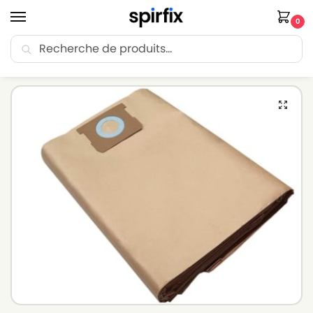
0
Recherche
🚚 Livraison Point Relais offerte dès 30€ d’achat.
Accueil
Sacs aspirateur
Sacs aspirateur PARKSIDE
Sacs aspirateur PARKSIDE PNTS 1500 A1 – Lot de 10 sacs en Papier
/
/
/