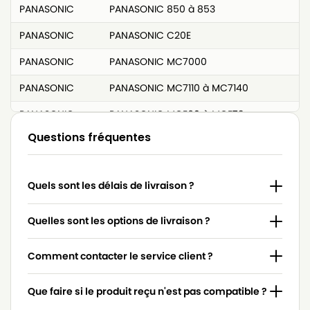
PANASONIC
PANASONIC 850 à 853
PANASONIC
PANASONIC C20E
PANASONIC
PANASONIC MC7000
PANASONIC
PANASONIC MC7110 à MC7140
PANASONIC
PANASONIC MCE60 à MCE73
Questions fréquentes
PANASONIC
PANASONIC MCE80 à MCE93
Quels sont les délais de livraison ?
Quelles sont les options de livraison ?
Comment contacter le service client ?
Que faire si le produit reçu n'est pas compatible ?