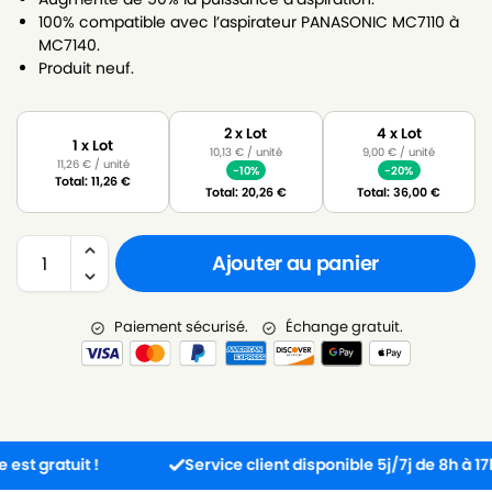
100% compatible avec l’aspirateur PANASONIC MC7110 à
MC7140.
Produit neuf.
2 x Lot
4 x Lot
1 x Lot
10,13
€
/ unité
9,00
€
/ unité
11,26
€
/ unité
-10%
-20%
Total:
11,26
€
Total:
20,26
€
Total:
36,00
€
Ajouter au panier
Paiement sécurisé.
Échange gratuit.
ratuit !
Service client disponible 5j/7j de 8h à 17h30.