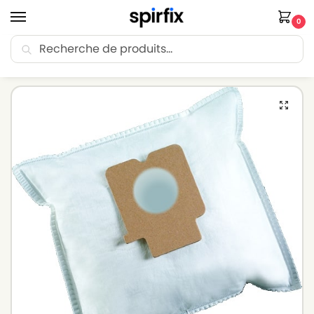
0
Recherche
🚚 Livraison Point Relais offerte dès 30€ d’achat.
Accueil
Sacs aspirateur
Sacs aspirateur PANASONIC
Sacs aspirateur PANASONIC MC7110 à MC7140 – Lot de 5 sacs en Microfibre
/
/
/