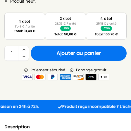
Produit neuf.
2 x Lot
4 x Lot
1 x Lot
28,33
€
/ unité
25,18
€
/ unité
31,48
€
/ unité
-10%
-20%
Total:
31,48
€
Total:
56,66
€
Total:
100,70
€
Ajouter au panier
Paiement sécurisé.
Échange gratuit.
n en 24h à 72h.
Produit reçu incompatible ? L’échange 
Description