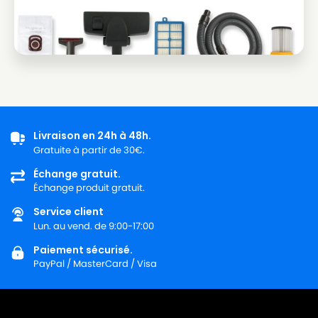
Livraison en 24h à 48h.
Gratuite à partir de 30€.
Échange gratuit.
Échange produit gratuit.
Service client
Lun. au vend. de 9:00-17:00
Paiement sécurisé.
PayPal / MasterCard / Visa