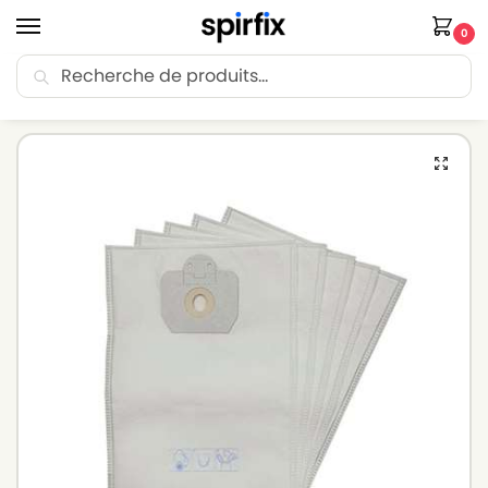
0
Recherche
🚚 Livraison Point Relais offerte dès 30€ d’achat.
Accueil
Sacs aspirateur
Sacs aspirateur NOVAKEM
Sacs aspirateur NOVAKEM P5 – Lot de 10 sacs en Microfibre
/
/
/