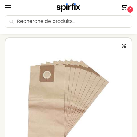
0
Recherche
🚚 Livraison Point Relais offerte dès 30€ d’achat.
Accueil
Sacs aspirateur
Sacs aspirateur NOVA
Sacs aspirateur NOVA 03979-1 – Lot de 10 sacs en Papier
/
/
/