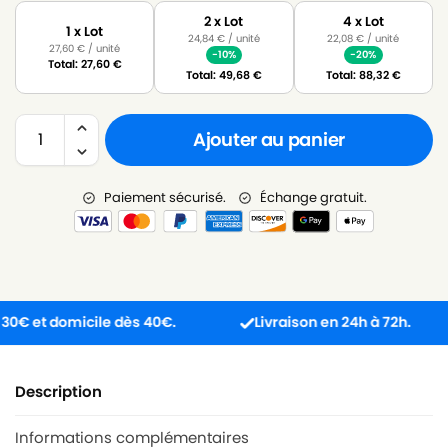
2 x Lot
4 x Lot
1 x Lot
24,84
€
/ unité
22,08
€
/ unité
27,60
€
/ unité
-10%
-20%
Total:
27,60
€
Total:
49,68
€
Total:
88,32
€
Ajouter au panier
Paiement sécurisé.
Échange gratuit.
 et domicile dès 40€.
Livraison en 24h à 72h.
Description
Informations complémentaires