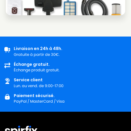
Livraison en 24h à 48h.
Gratuite à partir de 30€.
Échange gratuit.
Échange produit gratuit.
Service client
Lun. au vend. de 9:00-17:00
Paiement sécurisé.
PayPal / MasterCard / Visa