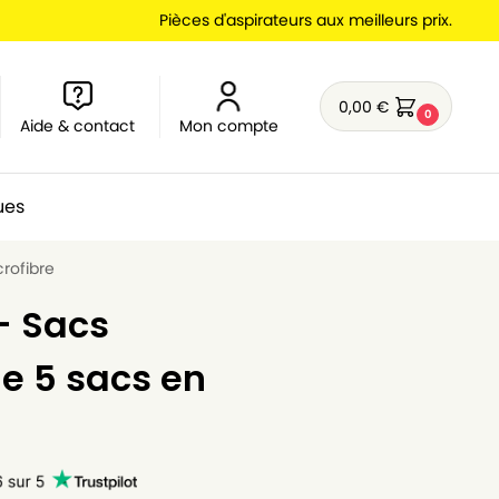
Pièces d'aspirateurs aux meilleurs prix.
0,00
€
0
Aide & contact
Mon compte
ues
crofibre
– Sacs
de 5 sacs en