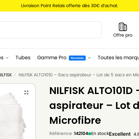
Livraison Point Relais offerte dès 30€ d’achat.
Recherche
Offre pro
es
Tubes
Gamme Pro
Toutes les marq
Nouveau
ILFISK
NILFISK ALTO101D – Sacs aspirateur – Lot de 5 sacs en Mi
/
NILFISK ALTO101D 
aspirateur – Lot 
Microfibre
Référence :
142104
En stock