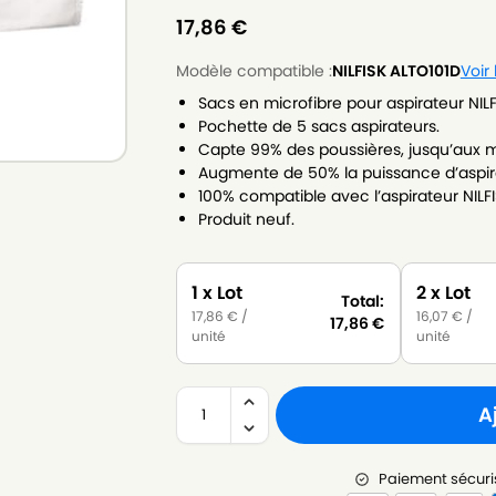
17,86
€
Modèle compatible :
NILFISK ALTO101D
Voir
Sacs en microfibre pour aspirateur NILF
Pochette de 5 sacs aspirateurs.
Capte 99% des poussières, jusqu’aux m
Augmente de 50% la puissance d’aspir
100% compatible avec l’aspirateur NILFI
Produit neuf.
1 x Lot
2 x Lot
Total:
17,86
€
/
16,07
€
/
17,86
€
unité
unité
A
Paiement sécuri