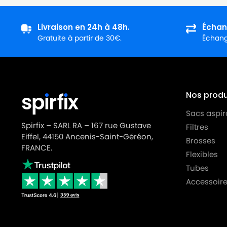
NILFISK
NILFISK VC 300
Livraison en 24h à 48h.
Échan
NILFISK
NILFISK VP 100
Gratuite à partir de 30€.
Échange
NILFISK
NILFISK VP 300
NILFISK
NILFISK VP 300 ECO
NILFISK
NILFISK VP 300 HEPA
Nos produi
NILFISK
NILFISK VP 300 HEPA 10M
Sacs aspir
Spirfix – SARL RA – 167 rue Gustave
Filtres
NILFISK
NILFISK VP 300 HEPA 15M
Eiffel, 44150 Ancenis-Saint-Géréon,
Brosses
NILFISK
NILFISK VP 600
FRANCE.
Flexibles
NILFISK
NILFISK VP 600 BASIC
Tubes
Accessoire
NILFISK
NILFISK VP 600 STD 2
NILFISK
NILFISK VP 600 STD 3