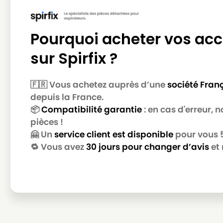
NILFISK
NILFISK GD 710
NILFISK
NILFISK GD 910
Pourquoi acheter vos acc
NILFISK
NILFISK GDS 1010
sur Spirfix ?
NILFISK
NILFISK HDS 1000
NILFISK
NILFISK HDS 1005
🇫🇷 Vous achetez auprès d’une
société Fran
depuis la France.
NILFISK
NILFISK HDS 1010
📦
Compatibilité garantie
: en cas d'erreur,
pièces !
NILFISK
NILFISK HDS 2000
🤗 Un
service client est disponible
pour vous 5 
NILFISK
NILFISK NB 100
🔁 Vous avez
30 jours pour changer d’avis
et 
NILFISK
NILFISK NF 200
NILFISK
NILFISK SALTIX 10
NILFISK
NILFISK THOR
NILFISK
NILFISK THOR ECO