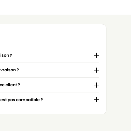
aison ?
ivraison ?
e client ?
n'est pas compatible ?