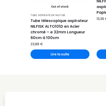
NILF
NILFISK
NILFISK CDNF 4000
aspi
Out of stock
NILFISK
NILFISK FAMILY (Série)
Papi
TUBE ASPIRATEUR NILFISK
13,36
NILFISK
NILFISK FAMILY 4000
Tube télescopique aspirateur
NILFISK ALTO101D en Acier
NILFISK
NILFISK FAMILY BASIC
chromé – ø 32mm Longueur
60cm à 100cm
NILFISK
NILFISK FAMILY DE LUXE
23,88
€
NILFISK
NILFISK GD 1000
Lire la suite
NILFISK
NILFISK GD 1005
NILFISK
NILFISK GD 1010
NILFISK
NILFISK GD 111
NILFISK
NILFISK GD 2000
NILFISK
NILFISK GD 705
NILFISK
NILFISK GD 705 L