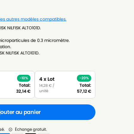
 les autres modèles compatibles.
ISK NILFISK ALTO101D.
icroparticules de 0.3 micromètre.
ation.
SK NILFISK ALTO101D.
-10%
-20%
4 x Lot
Total:
Total:
14,28
€
/
unité
32,14
€
57,12
€
jouter au panier
sé.
Échange gratuit.