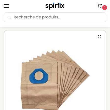
0
Recherche
🚚 Livraison Point Relais offerte dès 30€ d’achat.
Accueil
Sacs aspirateur
Sacs aspirateur NILFISK
NILFISK GST. – Sacs aspirateur – Lot de 5 sacs en Papier
/
/
/