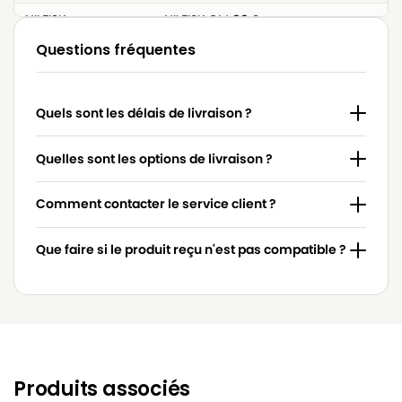
NILFISK
NILFISK GM 80 S
Questions fréquentes
NILFISK
NILFISK GM 90
NILFISK
NILFISK GM 90 C
Quels sont les délais de livraison ?
NILFISK
NILFISK GS 80
NILFISK
NILFISK GS 81
Quelles sont les options de livraison ?
NILFISK
NILFISK GS 84
Comment contacter le service client ?
NILFISK
NILFISK GS 90
Que faire si le produit reçu n'est pas compatible ?
NILFISK
NILFISK GS 90 C
NILFISK
NILFISK GST.
Produits associés