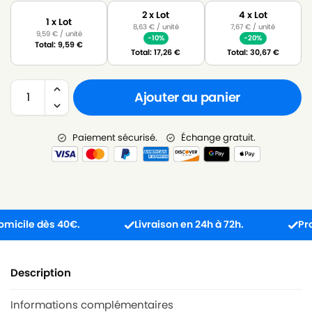
2 x Lot
4 x Lot
1 x Lot
8,63
€
/ unité
7,67
€
/ unité
9,59
€
/ unité
-10%
-20%
Total:
9,59
€
Total:
17,26
€
Total:
30,67
€
Ajouter au panier
Paiement sécurisé.
Échange gratuit.
ile dès 40€.
Livraison en 24h à 72h.
Produit 
Description
Informations complémentaires