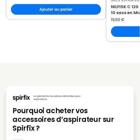
NILFISK
NILFISK GM 62
SACS ASPIRATEUR
NILFISK C 120
Ajouter au panier
NILFISK
NILFISK GM 65
10 sacs en Mi
19,50
€
NILFISK
NILFISK GO (Série)
NILFISK
NILFISK NEO (Série)
NILFISK
NILFISK PARQUET (Série)
NILFISK
NILFISK SPECIAL (Série)
NILFISK
NILFISK SPRINT (Série)
NILFISK
NILFISK XTRA (Série)
Pourquoi acheter vos
accessoires d’aspirateur sur
Spirfix ?