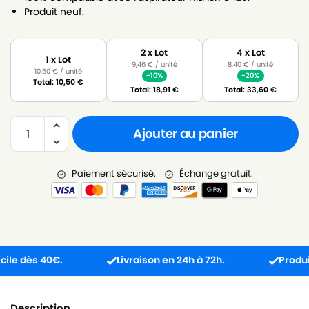
Produit neuf.
2 x Lot
4 x Lot
1 x Lot
9,46
€
/ unité
8,40
€
/ unité
10,50
€
/ unité
-10%
-20%
Total:
10,50
€
Total:
18,91
€
Total:
33,60
€
Ajouter au panier
Paiement sécurisé.
Échange gratuit.
dès 40€.
Livraison en 24h à 72h.
Produit reç
Description