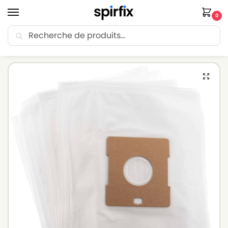
0
Recherche
🚚 Livraison Point Relais offerte dès 30€ d’achat.
Accueil
Sacs aspirateur
Sacs aspirateur NILFISK
NILFISK C 120 – Sacs aspirateur – Lot de 5 sacs en Microfibre
/
/
/