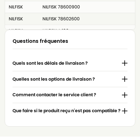
NILFISK
NILFISK 78600900
NILFISK
NILFISK 78602600
NILFISK
NILFISK A 100
Questions fréquentes
NILFISK
NILFISK ACTION
NILFISK
NILFISK ASTRAL (Série)
Quels sont les délais de livraison ?
NILFISK
NILFISK BRAVO SPECIAL
NILFISK
NILFISK BUBBLES GM 50
Quelles sont les options de livraison ?
NILFISK
NILFISK BUBBLES GM 55
Comment contacter le service client ?
NILFISK
NILFISK C 110
Que faire si le produit reçu n'est pas compatible ?
NILFISK
NILFISK C 120
NILFISK
NILFISK C 15
NILFISK
NILFISK C 20