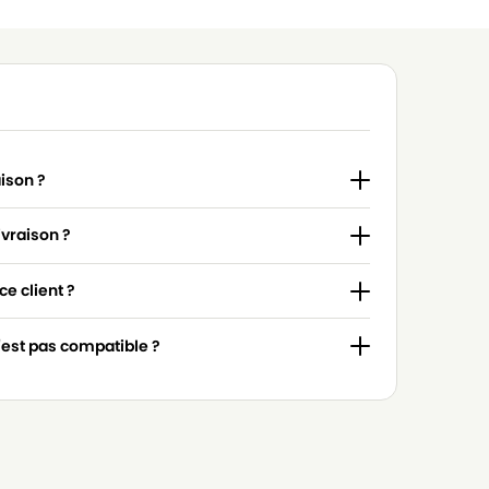
aison ?
ivraison ?
e client ?
n'est pas compatible ?