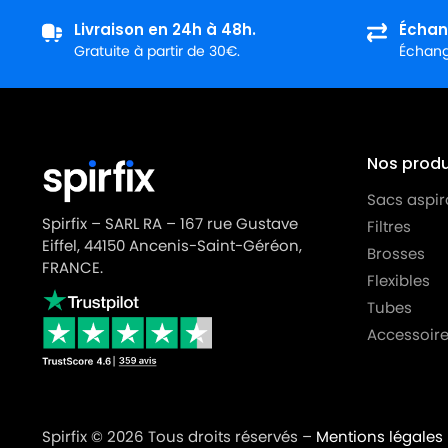
Livraison en 24h à 48h.
Échan
Gratuite à partir de 30€.
Échange
Nos produi
Sacs aspir
Spirfix – SARL RA – 167 rue Gustave
Filtres
Eiffel, 44150 Ancenis-Saint-Géréon,
Brosses
FRANCE.
Flexibles
Tubes
Accessoire
Spirfix © 2026 Tous droits réservés –
Mentions légales