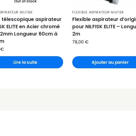
Out of stock
SPIRATEUR NILFISK
FLEXIBLE ASPIRATEUR NILFISK
 télescopique aspirateur
Flexible aspirateur d’orig
ISK ELITE en Acier chromé
pour NILFISK ELITE – Long
32mm Longueur 60cm à
2m
cm
78,00
€
8
€
Lire la suite
Ajouter au panier
GY
UET