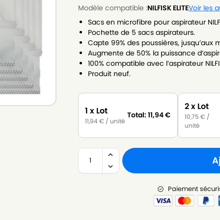
Modèle compatible :
NILFISK ELITE
Voir les 
Sacs en microfibre pour aspirateur NILFI
Pochette de 5 sacs aspirateurs.
Capte 99% des poussières, jusqu’aux m
Augmente de 50% la puissance d’aspirat
100% compatible avec l’aspirateur NILFIS
Produit neuf.
2 x Lot
1 x Lot
Total:
11,94
€
10,75
€
/
11,94
€
/ unité
unité
A
Paiement sécuri