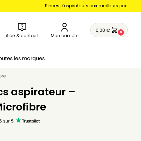
Pièces d'aspirateurs aux meilleurs prix.
0,00
€
0
Aide & contact
Mon compte
outes les marques
bre
cs aspirateur –
Microfibre