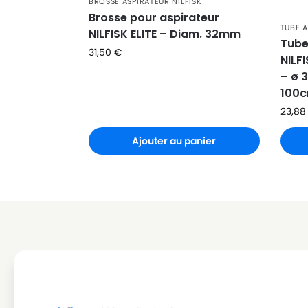
BROSSE ASPIRATEUR NILFISK
NILFISK
NILFISK POWER P40
Brosse pour aspirateur
TUBE A
NILFISK ELITE – Diam. 32mm
NILFISK
NILFISK POWER SELECT
Tube
31,50
€
NILF
NILFISK
NILFISK POWER SERIES
– ø 
100
NILFISK
NILFISK POWER SPECIAL
23,8
NILFISK
NILFISK POWER SUPER
Ajouter au panier
NILFISK
NILFISK SELECT
NILFISK
NILFISK SELECT CLASSIC
NILFISK
NILFISK SELECT COMFORT
NILFISK
NILFISK SELECT COMFORT ALLER
NILFISK
NILFISK SELECT COMFORT PARQ
NILFISK
NILFISK SELECT SUPERIOR
NILFISK
NILFISK X150