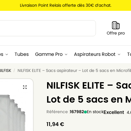
Livraison Point Relais offerte dès 30€ d’achat.
Recherche
Offre pro
es
Tubes
Gamme Pro
Aspirateurs Robot
T
ILFISK
NILFISK ELITE – Sacs aspirateur – Lot de 5 sacs en Microfi
/
NILFISK ELITE – Sa
Lot de 5 sacs en 
Référence :
167982
En stock
11,94
€