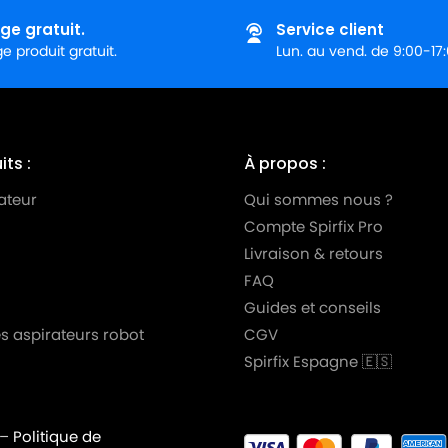
ge gratuit.
Service client
 produit gratuit.
Lun. au vend. de 9:00-17
ts :
À propos :
ateur
Qui sommes nous ?
Compte Spirfix Pro
Livraison & retours
FAQ
Guides et conseils
s aspirateurs robot
CGV
Spirfix Espagne 🇪🇸
–
Politique de