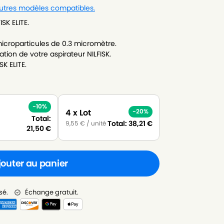
autres modèles compatibles.
SK ELITE.
icroparticules de 0.3 micromètre.
ion de votre aspirateur NILFISK.
K ELITE.
-10%
4 x Lot
-20%
Total:
Total:
38,21
€
9,55
€
/ unité
21,50
€
jouter au panier
sé.
Échange gratuit.