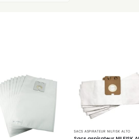
 PC
 EC
 PC
 XC
LON
LON AS
LON E
SACS ASPIRATEUR NILFISK ALTO
Sacs aspirateur NILFISK 