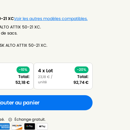
0-21 XC
Voir les autres modèles compatibles.
 ALTO ATTIX 50-21 XC.
 de sacs.
ISK ALTO ATTIX 50-21 XC.
-10%
-20%
4 x Lot
Total:
Total:
23,18
€
/
unité
52,18
€
92,74
€
jouter au panier
sé.
Échange gratuit.