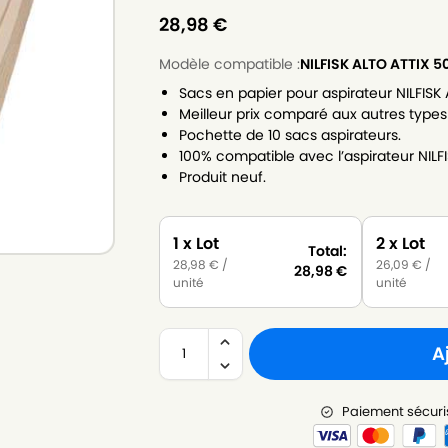
28,98
€
Modèle compatible :
NILFISK ALTO ATTIX 5
Sacs en papier pour aspirateur NILFISK
Meilleur prix comparé aux autres types
Pochette de 10 sacs aspirateurs.
100% compatible avec l’aspirateur NILF
Produit neuf.
1 x Lot
2 x Lot
Total:
28,98
€
/
26,09
€
/
28,98
€
unité
unité
A
Paiement sécuri