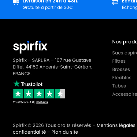
Livraison en 24h à 48h.
Échan
Gratuite à partir de 30€.
Échange
Nos produi
Sacs aspir
Spirfix – SARL RA – 167 rue Gustave
Filtres
Eiffel, 44150 Ancenis-Saint-Géréon,
Brosses
FRANCE.
Flexibles
Tubes
Accessoire
Spirfix © 2026 Tous droits réservés –
Mentions légales
confidentialité
–
Plan du site