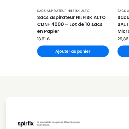
NILFISK ALTO
NILFISK ALTO CENTIX 60 
SACS ASPIRATEUR NILFISK ALTO
SACS A
NILFISK ALTO
NILFISK ALTO IVB 40
Sacs aspirateur NILFISK ALTO
Sacs
CDNF 4000 – Lot de 10 sacs
SALTI
NILFISK ALTO
NILFISK ALTO IVB 5
en Papier
Micr
NILFISK ALTO
NILFISK ALTO IVB 50
18,91
€
29,8
Ajouter au panier