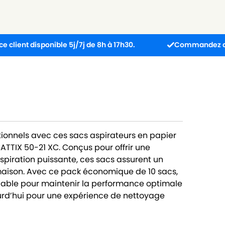
disponible 5j/7j de 8h à 17h30.
Commandez avant 13h : 
ionnels avec ces sacs aspirateurs en papier
ATTIX 50-21 XC. Conçus pour offrir une
aspiration puissante, ces sacs assurent un
maison. Avec ce pack économique de 10 sacs,
 fiable pour maintenir la performance optimale
rd’hui pour une expérience de nettoyage