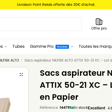
Livraison Point Relais offerte dès 30€ d’achat.
Recherche
Offre pro
es
Tubes
Gamme Pro
Toutes les marq
Nouveau
ILFISK ALTO
Sacs aspirateur NILFISK ALTO ATTIX 50-21 XC – Lot 
/
Sacs aspirateur N
ATTIX 50-21 XC – 
en Papier
Référence :
144791
En stock