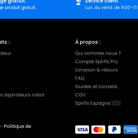
ge gratuit.
Service client
 produit gratuit.
Lun. au vend. de 9:00-17
ts :
À propos :
ateur
Qui sommes nous ?
Compte Spirfix Pro
Livraison & retours
FAQ
Guides et conseils
s aspirateurs robot
CGV
Spirfix Espagne 🇪🇸
–
Politique de