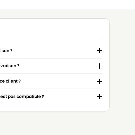
aison ?
ivraison ?
e client ?
n'est pas compatible ?