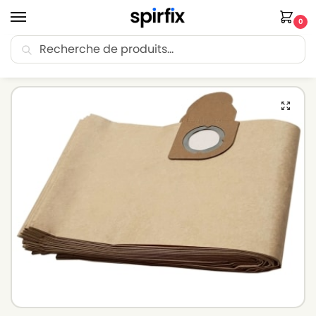
0
Recherche
🚚 Livraison Point Relais offerte dès 30€ d’achat.
Accueil
Sacs aspirateur
Sacs aspirateur NILFISK ALTO
Sacs aspirateur NILFISK ALTO AERO 800 – Lot de 10 sacs en Papier
/
/
/