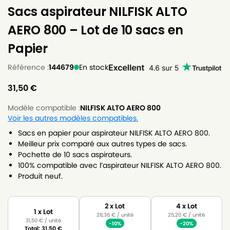
Sacs aspirateur NILFISK ALTO
AERO 800 – Lot de 10 sacs en
Papier
Référence :
144679
En stock
31,50
€
Modèle compatible :
NILFISK ALTO AERO 800
Voir les autres modèles compatibles.
Sacs en papier pour aspirateur NILFISK ALTO AERO 800.
Meilleur prix comparé aux autres types de sacs.
Pochette de 10 sacs aspirateurs.
100% compatible avec l’aspirateur NILFISK ALTO AERO 800.
Produit neuf.
2 x Lot
4 x Lot
1 x Lot
28,36
€
/ unité
25,20
€
/ unité
31,50
€
/ unité
-10%
-20%
Total:
31,50
€