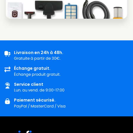
Livraison en 24h à 48h.
Gratuite à partir de 30€.
Échange gratuit.
Échange produit gratuit.
Service client
Lun. au vend. de 9:00-17:00
Paiement sécurisé.
PayPal / MasterCard / Visa