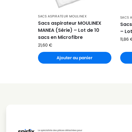
MOULINEX
MOULINEX E55
MOULINEX
MOULINEX E60
SACS ASPIRATEUR MOULINEX
SACS 
Sacs aspirateur MOULINEX
Sacs
MOULINEX
MOULINEX NILFISK ALTO
MANEA (Série) – Lot de 10
– Lo
sacs en Microfibre
11,86
21,60
€
Ajouter au panier