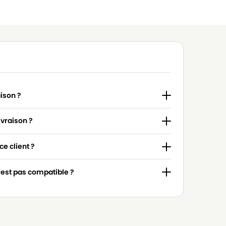
aison ?
ivraison ?
e client ?
n'est pas compatible ?