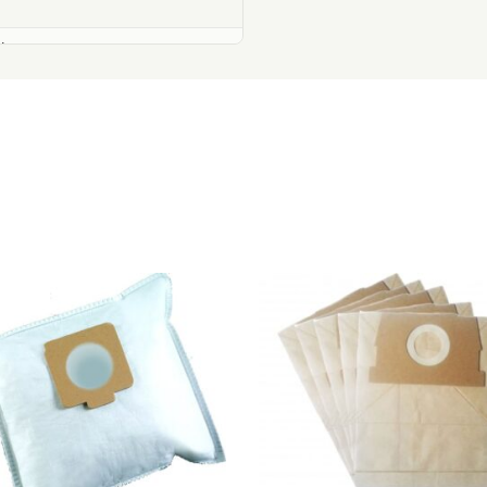
L
L
L
214