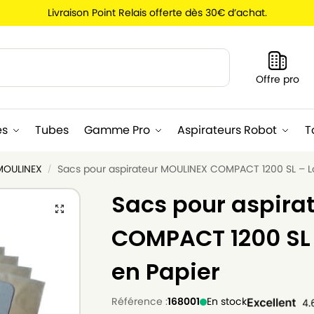
Livraison Point Relais offerte dès 30€ d’achat.
Recherche
Offre pro
es
Tubes
Gamme Pro
Aspirateurs Robot
T
 MOULINEX
Sacs pour aspirateur MOULINEX COMPACT 1200 SL – Lo
/
Sacs pour aspira
COMPACT 1200 SL 
en Papier
Référence :
168001
En stock