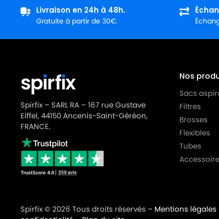
Livraison en 24h à 48h.
Échan
Gratuite à partir de 30€.
Échange
Nos produi
Sacs aspir
Spirfix – SARL RA – 167 rue Gustave
Filtres
Eiffel, 44150 Ancenis-Saint-Géréon,
Brosses
FRANCE.
Flexibles
Tubes
Accessoire
Spirfix © 2026 Tous droits réservés –
Mentions légales