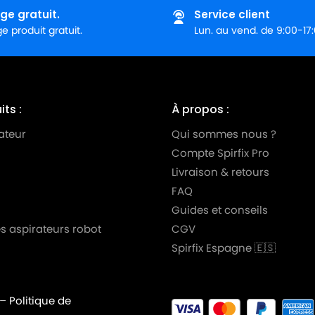
ge gratuit.
Service client
 produit gratuit.
Lun. au vend. de 9:00-17
ts :
À propos :
ateur
Qui sommes nous ?
Compte Spirfix Pro
Livraison & retours
FAQ
Guides et conseils
s aspirateurs robot
CGV
Spirfix Espagne 🇪🇸
–
Politique de