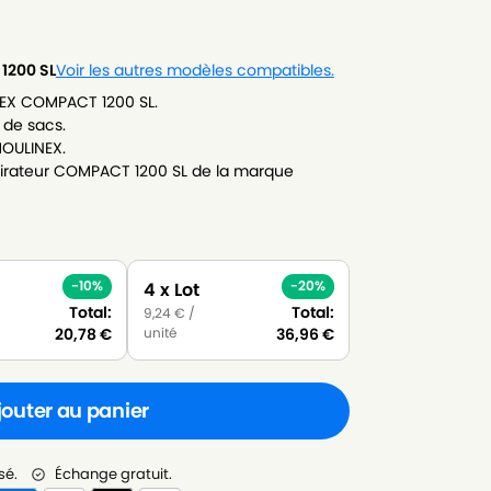
1200 SL
Voir les autres modèles compatibles.
NEX COMPACT 1200 SL.
 de sacs.
MOULINEX.
irateur COMPACT 1200 SL de la marque
-10%
-20%
4 x Lot
Total:
Total:
9,24
€
/
unité
20,78
€
36,96
€
jouter au panier
sé.
Échange gratuit.