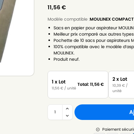
11,56
€
Modèle compatible :
MOULINEX COMPACT 
Sacs en papier pour aspirateur MOULI
Meilleur prix comparé aux autres types
Pochette de 10 sacs pour aspirateurs 
100% compatible avec le modèle d’asp
MOULINEX.
Produit neuf.
2 x Lot
1 x Lot
Total:
11,56
€
10,39
€
/
11,56
€
/ unité
unité
A
Paiement sécuri