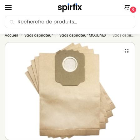
0
Recherche
🚚 Livraison Point Relais offerte dès 30€ d’achat.
Accueil
Sacs aspirateur
Sacs aspirateur MOULINEX
Sacs aspirateur MOULINEX T67 – Lot de 6 sacs en Papier
/
/
/