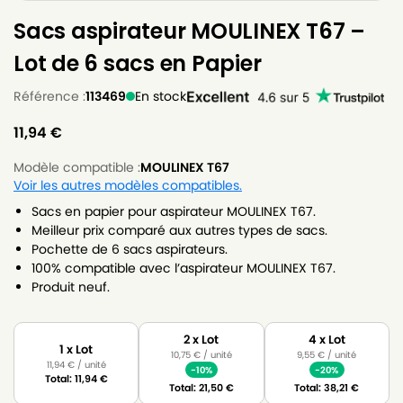
Sacs aspirateur MOULINEX T67 –
Lot de 6 sacs en Papier
Référence :
113469
En stock
11,94
€
Modèle compatible :
MOULINEX T67
Voir les autres modèles compatibles.
Sacs en papier pour aspirateur MOULINEX T67.
Meilleur prix comparé aux autres types de sacs.
Pochette de 6 sacs aspirateurs.
100% compatible avec l’aspirateur MOULINEX T67.
Produit neuf.
2 x Lot
4 x Lot
1 x Lot
10,75
€
/ unité
9,55
€
/ unité
11,94
€
/ unité
-10%
-20%
Total:
11,94
€
Total:
21,50
€
Total:
38,21
€