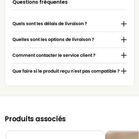
Questions fréquentes
MOULINEX
MOULINEX W51
MOULINEX
MOULINEX W52
Quels sont les délais de livraison ?
MOULINEX
MOULINEX W53
MOULINEX
MOULINEX W54
Quelles sont les options de livraison ?
MOULINEX
MOULINEX W56
Comment contacter le service client ?
Que faire si le produit reçu n'est pas compatible ?
Produits associés