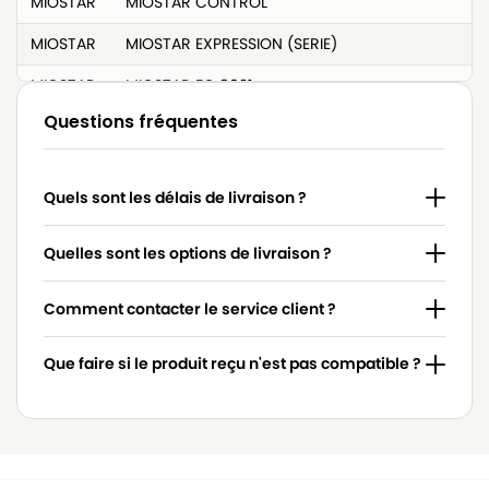
MIOSTAR
MIOSTAR CONTROL
MIOSTAR
MIOSTAR EXPRESSION (SERIE)
MIOSTAR
MIOSTAR FC 8021
Questions fréquentes
MIOSTAR
MIOSTAR FC 8200 à FC 8219 (EXPRESSION)
MIOSTAR
MIOSTAR FC 8380 à FC 8399 (IMPACT)
Quels sont les délais de livraison ?
MIOSTAR
MIOSTAR FC 8400 à FC 8499 (CITY-LINE)
MIOSTAR
MIOSTAR FC 8600 à FC 8649 (EXPRESSION)
Quelles sont les options de livraison ?
MIOSTAR
MIOSTAR FC 9000 à FC 9049 (UNIVERSE)
Comment contacter le service client ?
MIOSTAR
MIOSTAR FC 9050 à FC 9079 (JEWEL)
Que faire si le produit reçu n'est pas compatible ?
MIOSTAR
MIOSTAR FC 9100 à FC 9149 (SPECIALIST)
MIOSTAR
MIOSTAR FC 9150 à FC 9179 (PERFORMER)
MIOSTAR
MIOSTAR FC 9810