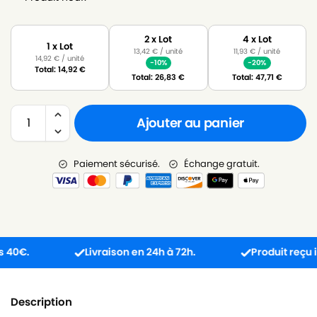
2 x Lot
4 x Lot
1 x Lot
13,42
€
/ unité
11,93
€
/ unité
14,92
€
/ unité
-10%
-20%
Total:
14,92
€
Total:
26,83
€
Total:
47,71
€
Ajouter au panier
Paiement sécurisé.
Échange gratuit.
.
Livraison en 24h à 72h.
Produit reçu incomp
Description