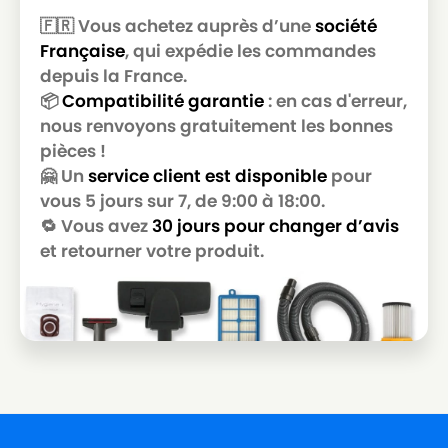
🇫🇷 Vous achetez auprès d’une
société
MIOSTAR
MIOSTAR SPECIALIST (SERIE)
Française
, qui expédie les commandes
MIOSTAR
MIOSTAR STOCKHOLM
depuis la France.
📦
Compatibilité garantie
: en cas d'erreur,
MIOSTAR
MIOSTAR SYDNEY
nous renvoyons gratuitement les bonnes
MIOSTAR
MIOSTAR TOKYO
pièces !
🤗 Un
service client est disponible
pour
MIOSTAR
MIOSTAR TRANSPARENT BONNY
vous 5 jours sur 7, de 9:00 à 18:00.
MIOSTAR
MIOSTAR TRI-ACTIVE
🔁 Vous avez
30 jours pour changer d’avis
et retourner votre produit.
MIOSTAR
MIOSTAR UNIVERSE (SERIE)
MIOSTAR
MIOSTAR VAC 4600
MIOSTAR
MIOSTAR VAC 4700
MIOSTAR
MIOSTAR VAC 4800
MIOSTAR
MIOSTAR VAC 4900
MIOSTAR
MIOSTAR VENICE