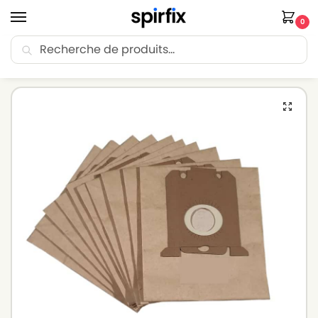
0
Recherche
🚚 Livraison Point Relais offerte dès 30€ d’achat.
Accueil
Sacs aspirateur
Sacs aspirateur MIOSTAR
Sacs aspirateur MIOSTAR CONTROL – Lot de 10 sacs en Papier
/
/
/