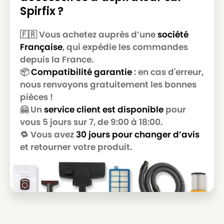
MIELE
MIELE KK
Spirfix ?
MIELE
MIELE KK S140
🇫🇷 Vous achetez auprès d’une
société
MIELE
MIELE M50
Française
, qui expédie les commandes
MIELE
MIELE MAGIC BLUE 700
depuis la France.
📦
Compatibilité garantie
: en cas d'erreur,
MIELE
MIELE MAGIC MINT 700
nous renvoyons gratuitement les bonnes
pièces !
MIELE
MIELE MI103M
🤗 Un
service client est disponible
pour
MIELE
MIELE MI106M
vous 5 jours sur 7, de 9:00 à 18:00.
🔁 Vous avez
30 jours pour changer d’avis
MIELE
MIELE PACIFIC POWER 300
et retourner votre produit.
MIELE
MIELE PASTELITO 300
MIELE
MIELE S126
MIELE
MIELE S127
MIELE
MIELE S128