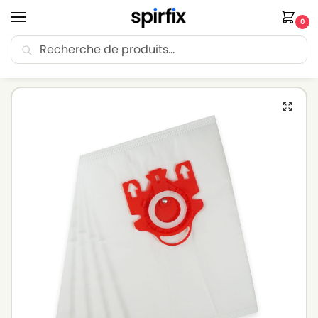
0
Recherche
🚚 Livraison Point Relais offerte dès 30€ d’achat.
Accueil
Sacs aspirateur
Sacs aspirateur MIELE
Sacs pour aspirateur MIELE s599 – Lot de 5 sacs en Microfibre
/
/
/