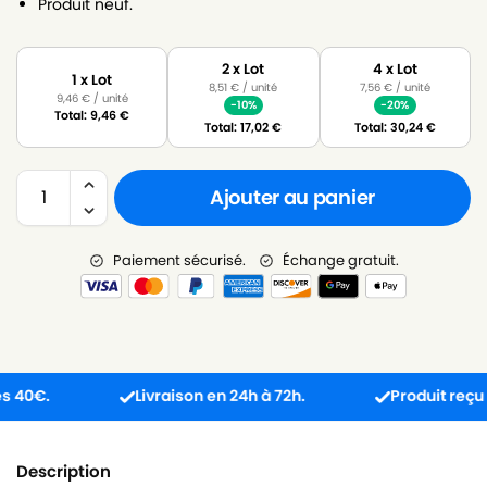
Produit neuf.
2 x Lot
4 x Lot
1 x Lot
8,51
€
/ unité
7,56
€
/ unité
9,46
€
/ unité
-10%
-20%
Total:
9,46
€
Total:
17,02
€
Total:
30,24
€
Ajouter au panier
Paiement sécurisé.
Échange gratuit.
€.
Livraison en 24h à 72h.
Produit reçu incom
Description