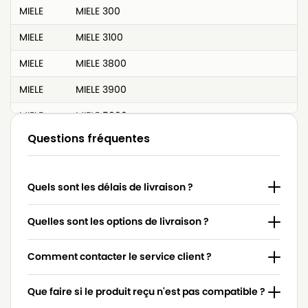
MIELE
MIELE 300
MIELE
MIELE 3100
MIELE
MIELE 3800
MIELE
MIELE 3900
MIELE
MIELE 5000
Questions fréquentes
MIELE
MIELE AIR CLEAN
MIELE
MIELE AIR CLEAN PLUS
Quels sont les délais de livraison ?
MIELE
MIELE BLUE CLEAN 1900
MIELE
MIELE C1
Quelles sont les options de livraison ?
MIELE
MIELE C2
Comment contacter le service client ?
MIELE
MIELE C3
Que faire si le produit reçu n'est pas compatible ?
MIELE
MIELE CAT AND DOG 5000