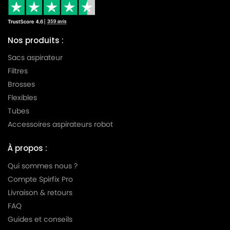
MIELE
MIELE S192
MIELE
MIELE S193
Nos produits :
MIELE
MIELE S194
Sacs aspirateur
MIELE
MIELE S195
Filtres
Brosses
MIELE
MIELE S200
Flexibles
MIELE
MIELE S2000
Tubes
Accessoires aspirateurs robot
MIELE
MIELE S204
MIELE
MIELE S205
À propos :
MIELE
MIELE S2111
Qui sommes nous ?
Compte Spirfix Pro
MIELE
MIELE S2131
Livraison & retours
MIELE
MIELE S220
FAQ
Guides et conseils
MIELE
MIELE S227