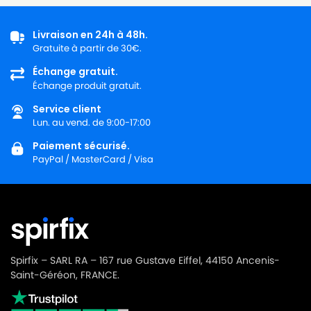
MIELE
MIELE S129
MIELE
MIELE S130
Livraison en 24h à 48h.
Gratuite à partir de 30€.
MIELE
MIELE S140
Échange gratuit.
Échange produit gratuit.
MIELE
MIELE S161
Service client
MIELE
MIELE S162
Lun. au vend. de 9:00-17:00
MIELE
MIELE S163
Paiement sécurisé.
PayPal / MasterCard / Visa
MIELE
MIELE S164
MIELE
MIELE S165
MIELE
MIELE S166
MIELE
MIELE S168
Spirfix – SARL RA – 167 rue Gustave Eiffel, 44150 Ancenis-
MIELE
MIELE S180
Saint-Géréon, FRANCE.
MIELE
MIELE S182