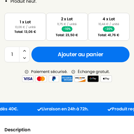
Produit neuf.
2 x Lot
4 x Lot
1 x Lot
11,75
€
/ unité
10,44
€
/ unité
13,06
€
/ unité
-10%
-20%
Total:
13,06
€
Total:
23,50
€
Total:
41,76
€
Ajouter au panier
Paiement sécurisé.
Échange gratuit.
 40€.
Livraison en 24h à 72h.
Produit reçu in
Description