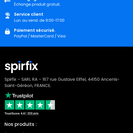
MIELE
MIELE EXCELLENT
Échange produit gratuit.
MIELE
MIELE EXCLUSIF
Service client
Lun. au vend. de 9:00-17:00
MIELE
MIELE EXQUISIT C
Paiement sécurisé.
MIELE
MIELE EXQUISIT GTI
PayPal / MasterCard / Visa
MIELE
MIELE EXQUISIT M
MIELE
MIELE EXQUISIT N
MIELE
MIELE EXQUISIT SE
Spirfix – SARL RA – 167 rue Gustave Eiffel, 44150 Ancenis-
MIELE
MIELE EXQUISIT XS
Saint-Géréon, FRANCE.
MIELE
MIELE FJM
MIELE
MIELE FLAMENCO
MIELE
MIELE FREE TIME
Nos produits :
MIELE
MIELE FREE TIME CHERRY