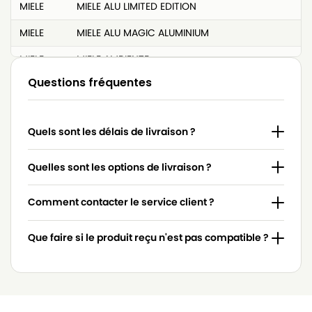
MIELE
MIELE ALU LIMITED EDITION
MIELE
MIELE ALU MAGIC ALUMINIUM
MIELE
MIELE AMBIENTE
Questions fréquentes
MIELE
MIELE AMBIENTE PLUS
MIELE
MIELE ANILLA POWER
Quels sont les délais de livraison ?
MIELE
MIELE ANNIVERSARY 100
MIELE
MIELE ARTICO
Quelles sont les options de livraison ?
MIELE
MIELE BABY CARE
Comment contacter le service client ?
MIELE
MIELE BABY CARE BOYS
Que faire si le produit reçu n'est pas compatible ?
MIELE
MIELE BABY CARE GIRLS
MIELE
MIELE BABY CARE S 4000
MIELE
MIELE BLACK (Série)