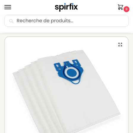
0
Recherche
🚚 Livraison Point Relais offerte dès 30€ d’achat.
Accueil
Sacs aspirateur
Sacs aspirateur MIELE
Sacs aspirateur MIELE BLUE MOON – Lot de 5 sacs en Microfibre
/
/
/