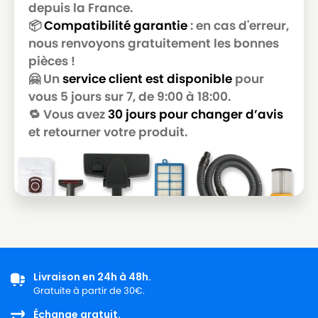
depuis la France.
MIELE
MIELE COMPACT C2 POWERLINE
📦
Compatibilité garantie
: en cas d'erreur,
nous renvoyons gratuitement les bonnes
MIELE
MIELE COSMOS
pièces !
🤗 Un
service client est disponible
pour
MIELE
MIELE Compact C1
vous 5 jours sur 7, de 9:00 à 18:00.
MIELE
MIELE ELEC 2000
🔁 Vous avez
30 jours pour changer d’avis
et retourner votre produit.
MIELE
MIELE ELECTRO 2000
MIELE
MIELE ELECTRO 2200
MIELE
MIELE ELECTRONIC 1400
MIELE
MIELE ELECTRONIC 2000
MIELE
MIELE ELECTRONIC 3800
MIELE
MIELE ELECTRONIC 7000
Livraison en 24h à 48h.
Gratuite à partir de 30€.
MIELE
MIELE EUROSTAR
Échange gratuit.