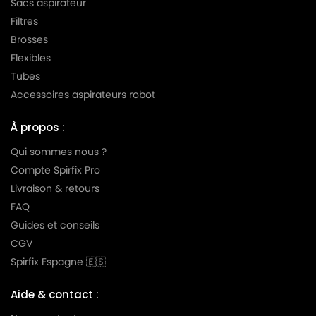
Sacs aspirateur
MIELE
MIELE FREE TIME LAGOON
Filtres
MIELE
MIELE FREE TIME S 5
Brosses
Flexibles
MIELE
MIELE FRESH
Tubes
MIELE
MIELE GALA
Accessoires aspirateurs robot
MIELE
MIELE GN
À propos :
MIELE
MIELE GOLD 2000
Qui sommes nous ?
MIELE
MIELE GOLD METALLIC POWER
Compte Spirfix Pro
Livraison & retours
MIELE
MIELE GRAPHITO
FAQ
MIELE
MIELE GREEN MAGIC 2000
Guides et conseils
CGV
MIELE
MIELE HARDFLOOR
Spirfix Espagne 🇪🇸
MIELE
MIELE MAGIC MINT
Aide & contact :
MIELE
MIELE MATCHWINNER