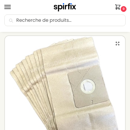
0
Recherche
🚚 Livraison Point Relais offerte dès 30€ d’achat.
Accueil
Sacs aspirateur
Sacs aspirateur MELISSA
Sacs aspirateur MELISSA JCV 4009 – Lot de 10 sacs en Papier
/
/
/