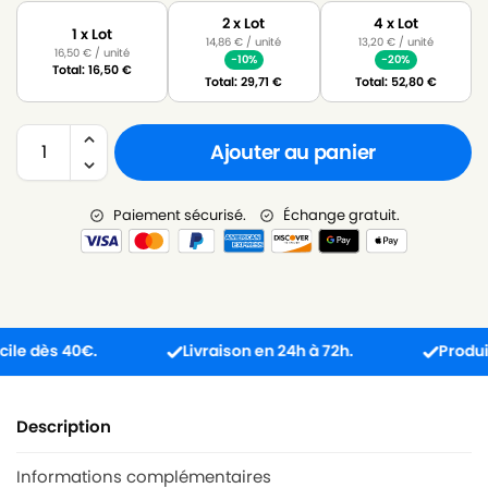
2 x Lot
4 x Lot
1 x Lot
14,86
€
/ unité
13,20
€
/ unité
16,50
€
/ unité
-10%
-20%
Total:
16,50
€
Total:
29,71
€
Total:
52,80
€
Ajouter au panier
Paiement sécurisé.
Échange gratuit.
dès 40€.
Livraison en 24h à 72h.
Produit reçu
Description
Informations complémentaires