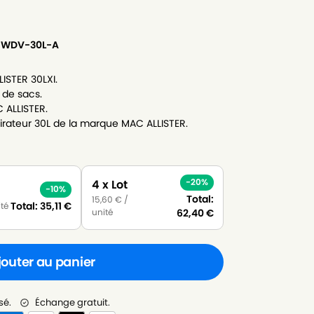
 MWDV-30L-A
ISTER 30LXI.
 de sacs.
 ALLISTER.
rateur 30L de la marque MAC ALLISTER.
-20%
4 x Lot
-10%
Total:
15,60
€
/
Total:
35,11
€
ité
unité
62,40
€
jouter au panier
sé.
Échange gratuit.