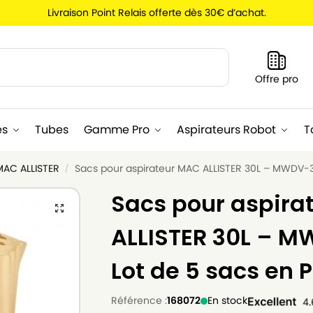
Livraison Point Relais offerte dès 30€ d’achat.
Recherche
Offre pro
es
Tubes
Gamme Pro
Aspirateurs Robot
T
MAC ALLISTER
Sacs pour aspirateur MAC ALLISTER 30L – MWDV-3
/
Sacs pour aspira
ALLISTER 30L – 
Lot de 5 sacs en 
Référence :
168072
En stock