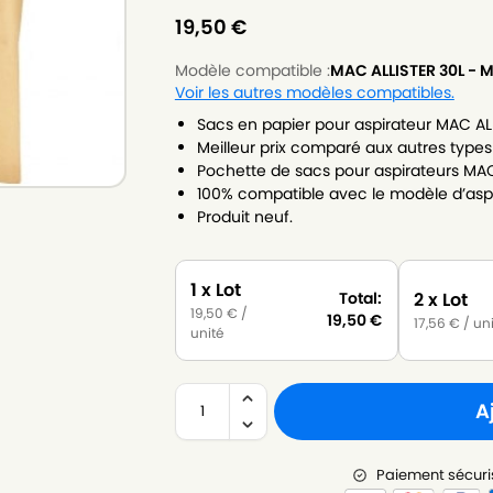
19,50
€
Modèle compatible :
MAC ALLISTER 30L -
Voir les autres modèles compatibles.
Sacs en papier pour aspirateur MAC ALL
Meilleur prix comparé aux autres types
Pochette de sacs pour aspirateurs MAC
100% compatible avec le modèle d’aspi
Produit neuf.
1 x Lot
2 x Lot
Total:
19,50
€
/
19,50
€
17,56
€
/ un
unité
A
Paiement sécuri