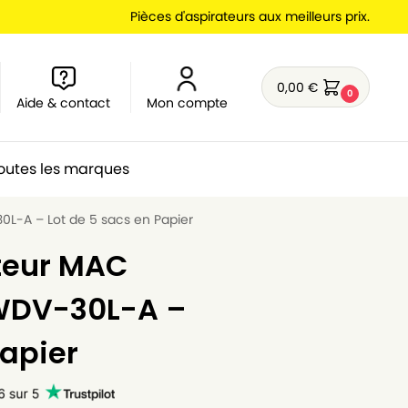
Pièces d'aspirateurs aux meilleurs prix.
0,00
€
0
Aide & contact
Mon compte
outes les marques
0L-A – Lot de 5 sacs en Papier
teur MAC
MWDV-30L-A –
Papier