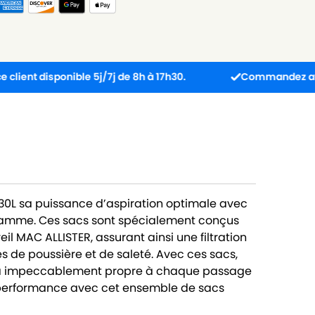
isponible 5j/7j de 8h à 17h30.
Commandez avant 13h : c
30L sa puissance d’aspiration optimale avec
gamme. Ces sacs sont spécialement conçus
l MAC ALLISTER, assurant ainsi une filtration
es de poussière et de saleté. Avec ces sacs,
era impeccablement propre à chaque passage
la performance avec cet ensemble de sacs