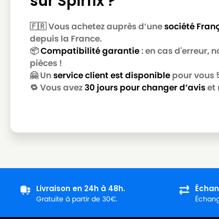
sur Spirfix ?
🇫🇷 Vous achetez auprès d’une
société Fran
depuis la France.
📦
Compatibilité garantie
: en cas d'erreur,
pièces !
🤗 Un
service client est disponible
pour vous 5 
🔁 Vous avez
30 jours pour changer d’avis
et 
Livraison en 24h à 48h.
Échan
Gratuite à partir de 30€.
Échange