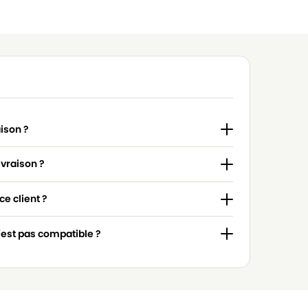
aison ?
ivraison ?
e client ?
n'est pas compatible ?