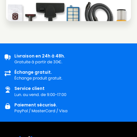
Livraison en 24h à 48h.
Gratuite à partir de 30€.
Échange gratuit.
Échange produit gratuit.
Service client
Lun. au vend. de 9:00-17:00
Paiement sécurisé.
PayPal / MasterCard / Visa