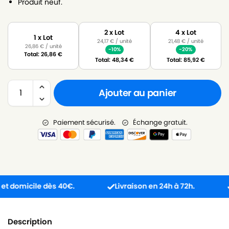
Produit neuf.
2 x Lot
4 x Lot
1 x Lot
24,17
€
/ unité
21,48
€
/ unité
26,86
€
/ unité
-10%
-20%
Total:
26,86
€
Total:
48,34
€
Total:
85,92
€
Ajouter au panier
Paiement sécurisé.
Échange gratuit.
domicile dès 40€.
Livraison en 24h à 72h.
Pro
Description