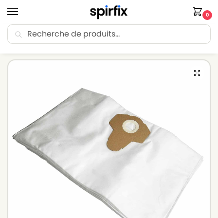
0
Recherche
🚚 Livraison Point Relais offerte dès 30€ d’achat.
Accueil
Sacs aspirateur
Sacs aspirateur LIDL
Sacs aspirateur LIDL PNTS 30/8 E – Lot de 5 sacs en Microfibre
/
/
/