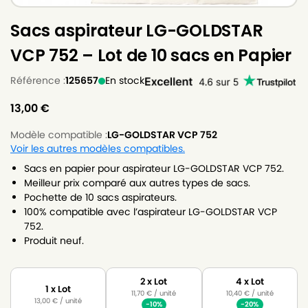
Sacs aspirateur LG-GOLDSTAR
VCP 752 – Lot de 10 sacs en Papier
Référence :
125657
En stock
13,00
€
Modèle compatible :
LG-GOLDSTAR VCP 752
Voir les autres modèles compatibles.
Sacs en papier pour aspirateur LG-GOLDSTAR VCP 752.
Meilleur prix comparé aux autres types de sacs.
Pochette de 10 sacs aspirateurs.
100% compatible avec l’aspirateur LG-GOLDSTAR VCP
752.
Produit neuf.
2 x Lot
4 x Lot
1 x Lot
11,70
€
/ unité
10,40
€
/ unité
13,00
€
/ unité
-10%
-20%