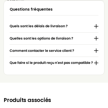
LG-
Questions fréquentes
LG-GOLDSTAR 4200 (PASSION)
GOLDSTAR
LG-
LG-GOLDSTAR 5000 (PASSION)
Quels sont les délais de livraison ?
GOLDSTAR
LG-
Quelles sont les options de livraison ?
LG-GOLDSTAR BASIC (Série)
GOLDSTAR
Comment contacter le service client ?
LG-
LG-GOLDSTAR BONN (Série)
GOLDSTAR
Que faire si le produit reçu n'est pas compatible ?
LG-
LG-GOLDSTAR EXTRON (Série)
GOLDSTAR
LG-
LG-GOLDSTAR FVD 3050…
GOLDSTAR
LG-
LG-GOLDSTAR FVD 3051
GOLDSTAR
Produits associés
LG-