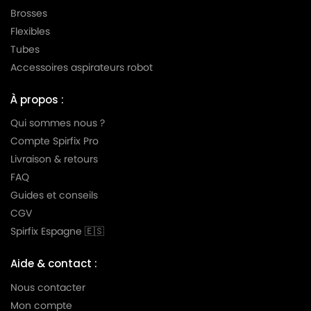
Brosses
LG-
Flexibles
LG-GOLDSTAR TURBO TB 33
GOLDSTAR
Tubes
LG-
Accessoires aspirateurs robot
LG-GOLDSTAR TURBO V 3300 DE
GOLDSTAR
À propos :
LG-
LG-GOLDSTAR TURBO V 3300 TD
GOLDSTAR
Qui sommes nous ?
Compte Spirfix Pro
LG-
LG-GOLDSTAR TURBO V 3310 DE
Livraison & retours
GOLDSTAR
FAQ
LG-
Guides et conseils
LG-GOLDSTAR TURBO V 3310 TD
GOLDSTAR
CGV
LG-
Spirfix Espagne 🇪🇸
LG-GOLDSTAR TURBO X (Série)
GOLDSTAR
Aide & contact :
LG-
LG-GOLDSTAR ULTRA PULSE (Série)
GOLDSTAR
Nous contacter
Mon compte