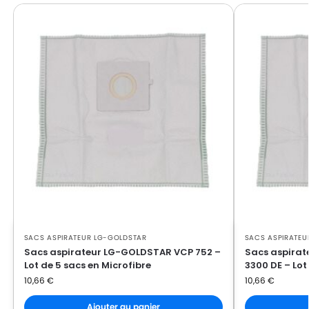
LG-GOLDSTAR FVD 370
GOLDSTAR
LG-
LG-GOLDSTAR PASSION (Série)
GOLDSTAR
LG-
LG-GOLDSTAR PASSION 3500
GOLDSTAR
LG-
LG-GOLDSTAR PASSION 3544
GOLDSTAR
LG-
LG-GOLDSTAR PASSION 3800
GOLDSTAR
LG-
LG-GOLDSTAR PASSION 4000
GOLDSTAR
SACS ASPIRATEUR LG-GOLDSTAR
SACS ASPIRATEU
LG-
LG-GOLDSTAR PASSION 4200
Sacs aspirateur LG-GOLDSTAR VCP 752 –
Sacs aspira
GOLDSTAR
Lot de 5 sacs en Microfibre
3300 DE – Lot
10,66
€
10,66
€
LG-
LG-GOLDSTAR PUNCH (Série)
GOLDSTAR
Ajouter au panier