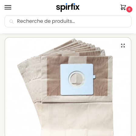
0
Recherche
🚚 Livraison Point Relais offerte dès 30€ d’achat.
Accueil
Sacs aspirateur
Sacs aspirateur LG-GOLDSTAR
Sacs aspirateur LG-GOLDSTAR VCP 752 – Lot de 10 sacs en Papier
/
/
/