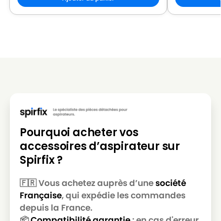
LG-
LG-GOLDSTAR REY (Série)
GOLDSTAR
LG-
LG-GOLDSTAR SER 4570
GOLDSTAR
LG-
LG-GOLDSTAR SUPER PJG
GOLDSTAR
LG-
LG-GOLDSTAR T 2700
GOLDSTAR
LG-
Pourquoi acheter vos
LG-GOLDSTAR T 2750
GOLDSTAR
accessoires d’aspirateur sur
LG-
Spirfix ?
LG-GOLDSTAR T 2900
GOLDSTAR
🇫🇷 Vous achetez auprès d’une
société
LG-
LG-GOLDSTAR T 2950
Française
, qui expédie les commandes
GOLDSTAR
depuis la France.
LG-
📦
Compatibilité garantie
: en cas d'erreur,
LG-GOLDSTAR T 2990