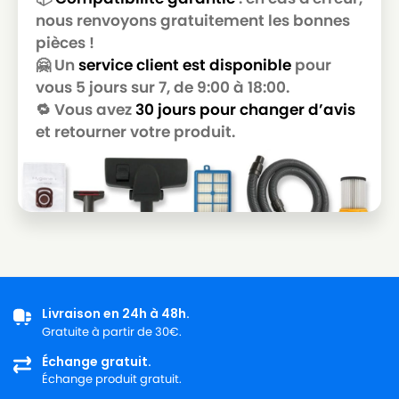
GOLDSTAR
nous renvoyons gratuitement les bonnes
pièces !
LG-
LG-GOLDSTAR T 3800
GOLDSTAR
🤗 Un
service client est disponible
pour
vous 5 jours sur 7, de 9:00 à 18:00.
LG-
LG-GOLDSTAR T 3900
🔁 Vous avez
30 jours pour changer d’avis
GOLDSTAR
et retourner votre produit.
LG-
LG-GOLDSTAR TB 33
GOLDSTAR
LG-
LG-GOLDSTAR TB 34
GOLDSTAR
LG-
LG-GOLDSTAR TB 39
GOLDSTAR
LG-
LG-GOLDSTAR TURBO 2700
Livraison en 24h à 48h.
GOLDSTAR
Gratuite à partir de 30€.
LG-
Échange gratuit.
LG-GOLDSTAR TURBO 2900
GOLDSTAR
Échange produit gratuit.