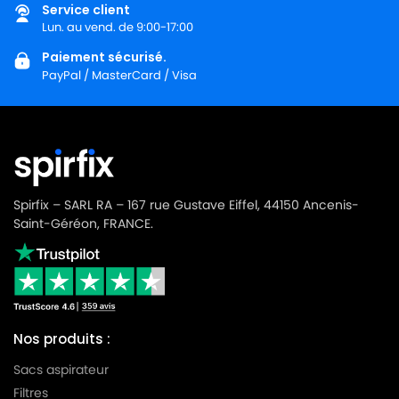
Service client
LG-
LG-GOLDSTAR TURBO 3100 B
Lun. au vend. de 9:00-17:00
GOLDSTAR
Paiement sécurisé.
LG-
LG-GOLDSTAR TURBO 3200
PayPal / MasterCard / Visa
GOLDSTAR
LG-
LG-GOLDSTAR TURBO 33 GS
GOLDSTAR
LG-
LG-GOLDSTAR TURBO 33 RS
GOLDSTAR
Spirfix – SARL RA – 167 rue Gustave Eiffel, 44150 Ancenis-
LG-
Saint-Géréon, FRANCE.
LG-GOLDSTAR TURBO 3300 R
GOLDSTAR
LG-
LG-GOLDSTAR TURBO 3400
GOLDSTAR
LG-
LG-GOLDSTAR TURBO PLUS (Série)
Nos produits :
GOLDSTAR
Sacs aspirateur
LG-
LG-GOLDSTAR TURBO S (Série)
Filtres
GOLDSTAR