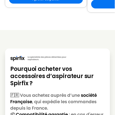
LG-
LG-GOLDSTAR REY (Série)
GOLDSTAR
LG-
LG-GOLDSTAR SER 4570
GOLDSTAR
LG-
LG-GOLDSTAR SUPER PJG
GOLDSTAR
LG-
LG-GOLDSTAR T 2700
GOLDSTAR
LG-
Pourquoi acheter vos
LG-GOLDSTAR T 2750
GOLDSTAR
accessoires d’aspirateur sur
LG-
Spirfix ?
LG-GOLDSTAR T 2900
GOLDSTAR
🇫🇷 Vous achetez auprès d’une
société
LG-
LG-GOLDSTAR T 2950
Française
, qui expédie les commandes
GOLDSTAR
depuis la France.
LG-
📦
Compatibilité garantie
: en cas d'erreur,
LG-GOLDSTAR T 2990