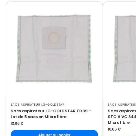
LG-GOLDSTAR FVD 370
GOLDSTAR
LG-
LG-GOLDSTAR PASSION (Série)
GOLDSTAR
LG-
LG-GOLDSTAR PASSION 3500
GOLDSTAR
LG-
LG-GOLDSTAR PASSION 3544
GOLDSTAR
LG-
LG-GOLDSTAR PASSION 3800
GOLDSTAR
LG-
LG-GOLDSTAR PASSION 4000
GOLDSTAR
SACS ASPIRATEUR LG-GOLDSTAR
SACS ASPIRATEU
LG-
LG-GOLDSTAR PASSION 4200
Sacs aspirateur LG-GOLDSTAR TB 39 –
Sacs aspira
GOLDSTAR
Lot de 5 sacs en Microfibre
STC à VC 344
Microfibre
10,66
€
LG-
LG-GOLDSTAR PUNCH (Série)
10,66
€
GOLDSTAR
Ajouter au panier