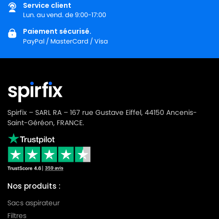
Service client
LG-
LG-GOLDSTAR TURBO 3100 B
Lun. au vend. de 9:00-17:00
GOLDSTAR
Paiement sécurisé.
LG-
LG-GOLDSTAR TURBO 3200
PayPal / MasterCard / Visa
GOLDSTAR
LG-
LG-GOLDSTAR TURBO 33 GS
GOLDSTAR
LG-
LG-GOLDSTAR TURBO 33 RS
GOLDSTAR
Spirfix – SARL RA – 167 rue Gustave Eiffel, 44150 Ancenis-
LG-
Saint-Géréon, FRANCE.
LG-GOLDSTAR TURBO 3300 R
GOLDSTAR
LG-
LG-GOLDSTAR TURBO 3400
GOLDSTAR
LG-
LG-GOLDSTAR TURBO PLUS (Série)
Nos produits :
GOLDSTAR
Sacs aspirateur
LG-
LG-GOLDSTAR TURBO S (Série)
Filtres
GOLDSTAR