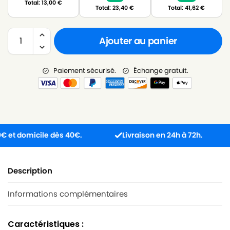
Total:
13,00
€
Total:
23,40
€
Total:
41,62
€
Ajouter au panier
Paiement sécurisé.
Échange gratuit.
 domicile dès 40€.
Livraison en 24h à 72h.
P
Description
Informations complémentaires
Caractéristiques :