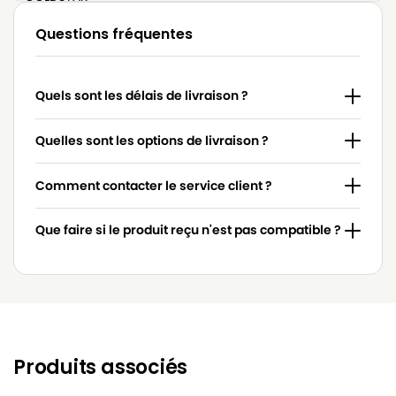
LG-
Questions fréquentes
LG-GOLDSTAR 4200 (PASSION)
GOLDSTAR
LG-
LG-GOLDSTAR 5000 (PASSION)
Quels sont les délais de livraison ?
GOLDSTAR
LG-
Quelles sont les options de livraison ?
LG-GOLDSTAR BASIC (Série)
GOLDSTAR
Comment contacter le service client ?
LG-
LG-GOLDSTAR BONN (Série)
GOLDSTAR
Que faire si le produit reçu n'est pas compatible ?
LG-
LG-GOLDSTAR EXTRON (Série)
GOLDSTAR
LG-
LG-GOLDSTAR FVD 3050…
GOLDSTAR
LG-
LG-GOLDSTAR FVD 3051
GOLDSTAR
Produits associés
LG-