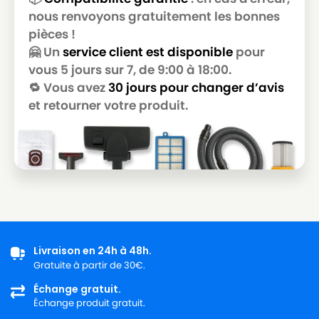
GOLDSTAR
nous renvoyons gratuitement les bonnes
pièces !
LG-
LG-GOLDSTAR T 3800
GOLDSTAR
🤗 Un
service client est disponible
pour
vous 5 jours sur 7, de 9:00 à 18:00.
LG-
LG-GOLDSTAR T 3900
🔁 Vous avez
30 jours pour changer d’avis
GOLDSTAR
et retourner votre produit.
LG-
LG-GOLDSTAR TB 33
GOLDSTAR
LG-
LG-GOLDSTAR TB 34
GOLDSTAR
LG-
LG-GOLDSTAR TB 39
GOLDSTAR
LG-
LG-GOLDSTAR TURBO 2700
Livraison en 24h à 48h.
GOLDSTAR
Gratuite à partir de 30€.
LG-
Échange gratuit.
LG-GOLDSTAR TURBO 2900
GOLDSTAR
Échange produit gratuit.