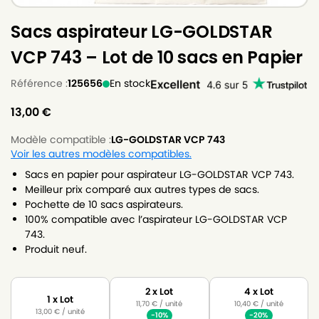
Sacs aspirateur LG-GOLDSTAR
VCP 743 – Lot de 10 sacs en Papier
Référence :
125656
En stock
13,00
€
Modèle compatible :
LG-GOLDSTAR VCP 743
Voir les autres modèles compatibles.
Sacs en papier pour aspirateur LG-GOLDSTAR VCP 743.
Meilleur prix comparé aux autres types de sacs.
Pochette de 10 sacs aspirateurs.
100% compatible avec l’aspirateur LG-GOLDSTAR VCP
743.
Produit neuf.
2 x Lot
4 x Lot
1 x Lot
11,70
€
/ unité
10,40
€
/ unité
13,00
€
/ unité
-10%
-20%