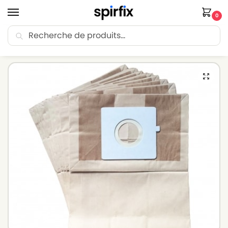
0
Recherche
🚚 Livraison Point Relais offerte dès 30€ d’achat.
Accueil
Sacs aspirateur
Sacs aspirateur LG-GOLDSTAR
Sacs aspirateur LG-GOLDSTAR VCP 743 – Lot de 10 sacs en Papier
/
/
/