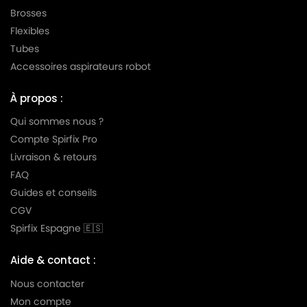
Brosses
LG-
Flexibles
LG-GOLDSTAR TURBO TB 33
GOLDSTAR
Tubes
LG-
Accessoires aspirateurs robot
LG-GOLDSTAR TURBO V 3300 DE
GOLDSTAR
À propos :
LG-
LG-GOLDSTAR TURBO V 3300 TD
GOLDSTAR
Qui sommes nous ?
Compte Spirfix Pro
LG-
LG-GOLDSTAR TURBO V 3310 DE
Livraison & retours
GOLDSTAR
FAQ
LG-
Guides et conseils
LG-GOLDSTAR TURBO V 3310 TD
GOLDSTAR
CGV
LG-
Spirfix Espagne 🇪🇸
LG-GOLDSTAR TURBO X (Série)
GOLDSTAR
Aide & contact :
LG-
LG-GOLDSTAR ULTRA PULSE (Série)
GOLDSTAR
Nous contacter
Mon compte