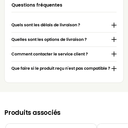
LG-
Questions fréquentes
LG-GOLDSTAR 4200 (PASSION)
GOLDSTAR
LG-
LG-GOLDSTAR 5000 (PASSION)
Quels sont les délais de livraison ?
GOLDSTAR
LG-
Quelles sont les options de livraison ?
LG-GOLDSTAR BASIC (Série)
GOLDSTAR
Comment contacter le service client ?
LG-
LG-GOLDSTAR BONN (Série)
GOLDSTAR
Que faire si le produit reçu n'est pas compatible ?
LG-
LG-GOLDSTAR EXTRON (Série)
GOLDSTAR
LG-
LG-GOLDSTAR FVD 3050…
GOLDSTAR
LG-
LG-GOLDSTAR FVD 3051
GOLDSTAR
Produits associés
LG-
LG-GOLDSTAR FVD 370
GOLDSTAR