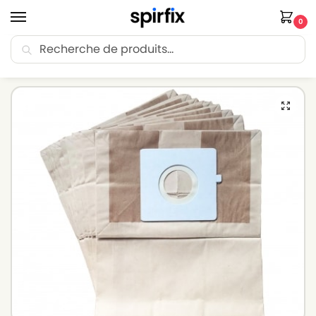
0
Recherche
🚚 Livraison Point Relais offerte dès 30€ d’achat.
Accueil
Sacs aspirateur
Sacs aspirateur LG-GOLDSTAR
Sacs aspirateur LG-GOLDSTAR VCP 631 – Lot de 10 sacs en Papier
/
/
/