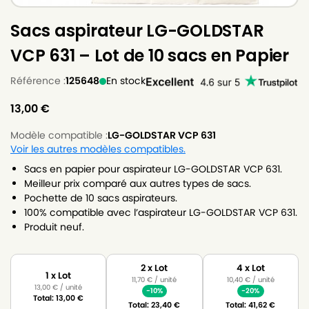
Sacs aspirateur LG-GOLDSTAR
VCP 631 – Lot de 10 sacs en Papier
Référence :
125648
En stock
13,00
€
Modèle compatible :
LG-GOLDSTAR VCP 631
Voir les autres modèles compatibles.
Sacs en papier pour aspirateur LG-GOLDSTAR VCP 631.
Meilleur prix comparé aux autres types de sacs.
Pochette de 10 sacs aspirateurs.
100% compatible avec l’aspirateur LG-GOLDSTAR VCP 631.
Produit neuf.
2 x Lot
4 x Lot
1 x Lot
11,70
€
/ unité
10,40
€
/ unité
13,00
€
/ unité
-10%
-20%
Total:
13,00
€
Total:
23,40
€
Total:
41,62
€