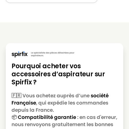
LG-
LG-GOLDSTAR REY (Série)
GOLDSTAR
LG-
LG-GOLDSTAR SER 4570
GOLDSTAR
LG-
LG-GOLDSTAR SUPER PJG
GOLDSTAR
LG-
LG-GOLDSTAR T 2700
GOLDSTAR
Pourquoi acheter vos
LG-
LG-GOLDSTAR T 2750
accessoires d’aspirateur sur
GOLDSTAR
Spirfix ?
LG-
LG-GOLDSTAR T 2900
GOLDSTAR
🇫🇷 Vous achetez auprès d’une
société
Française
, qui expédie les commandes
LG-
LG-GOLDSTAR T 2950
GOLDSTAR
depuis la France.
📦
Compatibilité garantie
: en cas d'erreur,
LG-
LG-GOLDSTAR T 2990
nous renvoyons gratuitement les bonnes
GOLDSTAR