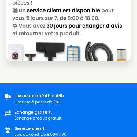
pièces !
LG-
🤗 Un
service client est disponible
pour
LG-GOLDSTAR T 3800
GOLDSTAR
vous 5 jours sur 7, de 9:00 à 18:00.
🔁 Vous avez
30 jours pour changer d’avis
LG-
LG-GOLDSTAR T 3900
GOLDSTAR
et retourner votre produit.
LG-
LG-GOLDSTAR TB 33
GOLDSTAR
LG-
LG-GOLDSTAR TB 34
GOLDSTAR
LG-
LG-GOLDSTAR TB 39
GOLDSTAR
Livraison en 24h à 48h.
LG-
LG-GOLDSTAR TURBO 2700
Gratuite à partir de 30€.
GOLDSTAR
Échange gratuit.
LG-
Échange produit gratuit.
LG-GOLDSTAR TURBO 2900
GOLDSTAR
Service client
LG-
Lun. au vend. de 9:00-17:00