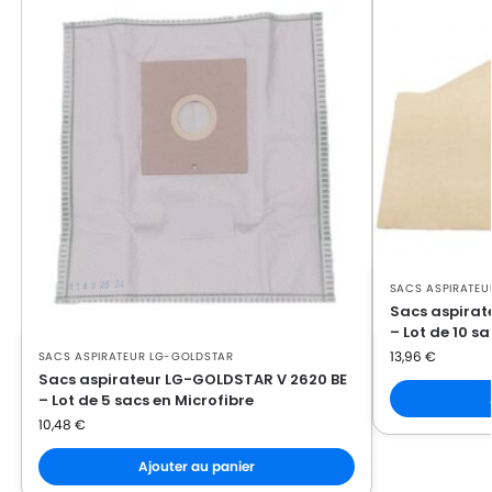
LG-
LG-GOLDSTAR PASSION (Série)
GOLDSTAR
LG-
LG-GOLDSTAR PASSION 3500
GOLDSTAR
LG-
LG-GOLDSTAR PASSION 3544
GOLDSTAR
LG-
LG-GOLDSTAR PASSION 3800
GOLDSTAR
SACS ASPIRATEU
LG-
LG-GOLDSTAR PASSION 4000
Sacs aspira
GOLDSTAR
– Lot de 10 s
13,96
€
SACS ASPIRATEUR LG-GOLDSTAR
LG-
LG-GOLDSTAR PASSION 4200
Sacs aspirateur LG-GOLDSTAR V 2620 BE
GOLDSTAR
– Lot de 5 sacs en Microfibre
10,48
€
LG-
LG-GOLDSTAR PUNCH (Série)
GOLDSTAR
Ajouter au panier