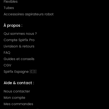
Flexibles
LG-
LG-GOLDSTAR TURBO TB 33
Tubes
GOLDSTAR
Accessoires aspirateurs robot
LG-
LG-GOLDSTAR TURBO V 3300 DE
GOLDSTAR
À propos :
LG-
Qui sommes nous ?
LG-GOLDSTAR TURBO V 3300 TD
GOLDSTAR
Compte Spirfix Pro
Livraison & retours
LG-
LG-GOLDSTAR TURBO V 3310 DE
GOLDSTAR
FAQ
Guides et conseils
LG-
LG-GOLDSTAR TURBO V 3310 TD
CGV
GOLDSTAR
Spirfix Espagne 🇪🇸
LG-
LG-GOLDSTAR TURBO X (Série)
GOLDSTAR
Aide & contact :
LG-
Nous contacter
LG-GOLDSTAR ULTRA PULSE (Série)
GOLDSTAR
Mon compte
Mes commandes
LG-
LG-GOLDSTAR V 2700 (TURBO)