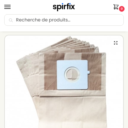
0
Recherche
🚚 Livraison Point Relais offerte dès 30€ d’achat.
Accueil
Sacs aspirateur
Sacs aspirateur LG-GOLDSTAR
Sacs aspirateur LG-GOLDSTAR VCP 243 RDR – Lot de 10 sacs en Papier
/
/
/