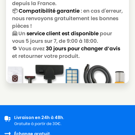
GOLDSTAR
depuis la France.
📦
Compatibilité garantie
: en cas d'erreur,
LG-
LG-GOLDSTAR T 2990
nous renvoyons gratuitement les bonnes
GOLDSTAR
pièces !
LG-
🤗 Un
service client est disponible
pour
LG-GOLDSTAR T 3800
GOLDSTAR
vous 5 jours sur 7, de 9:00 à 18:00.
🔁 Vous avez
30 jours pour changer d’avis
LG-
LG-GOLDSTAR T 3900
GOLDSTAR
et retourner votre produit.
LG-
LG-GOLDSTAR TB 33
GOLDSTAR
LG-
LG-GOLDSTAR TB 34
GOLDSTAR
LG-
LG-GOLDSTAR TB 39
GOLDSTAR
Livraison en 24h à 48h.
LG-
LG-GOLDSTAR TURBO 2700
Gratuite à partir de 30€.
GOLDSTAR
Échange gratuit.