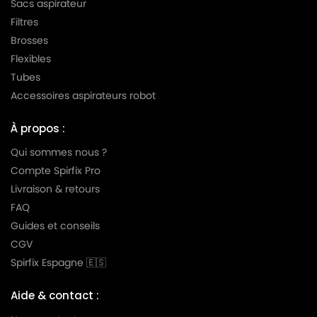
Sacs aspirateur
Filtres
LG-
LG-GOLDSTAR TURBO S (Série)
GOLDSTAR
Brosses
Flexibles
LG-
LG-GOLDSTAR TURBO TB 33
Tubes
GOLDSTAR
Accessoires aspirateurs robot
LG-
LG-GOLDSTAR TURBO V 3300 DE
GOLDSTAR
À propos :
LG-
Qui sommes nous ?
LG-GOLDSTAR TURBO V 3300 TD
GOLDSTAR
Compte Spirfix Pro
Livraison & retours
LG-
LG-GOLDSTAR TURBO V 3310 DE
GOLDSTAR
FAQ
Guides et conseils
LG-
LG-GOLDSTAR TURBO V 3310 TD
CGV
GOLDSTAR
Spirfix Espagne 🇪🇸
LG-
LG-GOLDSTAR TURBO X (Série)
GOLDSTAR
Aide & contact :
LG-