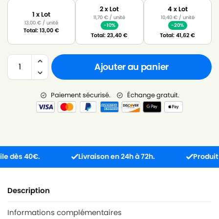
2 x Lot
4 x Lot
1 x Lot
11,70
€
/ unité
10,40
€
/ unité
13,00
€
/ unité
-10%
-20%
Total:
13,00
€
Total:
23,40
€
Total:
41,62
€
Ajouter au panier
Paiement sécurisé.
Échange gratuit.
ès 40€.
Livraison en 24h à 72h.
Produit reçu 
Description
Informations complémentaires