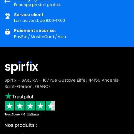
LG-
Échange produit gratuit.
LG-GOLDSTAR TURBO 2900
GOLDSTAR
Service client
LG-
Lun. au vend. de 9:00-17:00
LG-GOLDSTAR TURBO 3100 B
GOLDSTAR
Paiement sécurisé.
PayPal / MasterCard / Visa
LG-
LG-GOLDSTAR TURBO 3200
GOLDSTAR
LG-
LG-GOLDSTAR TURBO 33 GS
GOLDSTAR
LG-
LG-GOLDSTAR TURBO 33 RS
GOLDSTAR
Spirfix – SARL RA – 167 rue Gustave Eiffel, 44150 Ancenis-
Saint-Géréon, FRANCE.
LG-
LG-GOLDSTAR TURBO 3300 R
GOLDSTAR
LG-
LG-GOLDSTAR TURBO 3400
GOLDSTAR
Nos produits :
LG-
LG-GOLDSTAR TURBO PLUS (Série)
GOLDSTAR