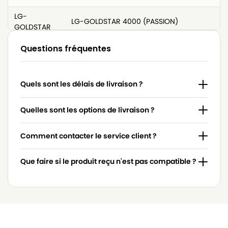
LG-
LG-GOLDSTAR 4000 (PASSION)
GOLDSTAR
LG-
Questions fréquentes
LG-GOLDSTAR 4200 (PASSION)
GOLDSTAR
LG-
LG-GOLDSTAR 5000 (PASSION)
Quels sont les délais de livraison ?
GOLDSTAR
LG-
Quelles sont les options de livraison ?
LG-GOLDSTAR BASIC (Série)
GOLDSTAR
Comment contacter le service client ?
LG-
LG-GOLDSTAR BONN (Série)
GOLDSTAR
Que faire si le produit reçu n'est pas compatible ?
LG-
LG-GOLDSTAR EXTRON (Série)
GOLDSTAR
LG-
LG-GOLDSTAR FVD 3050…
GOLDSTAR
LG-