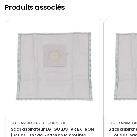
LG-GOLDSTAR FVD 3051
GOLDSTAR
Produits associés
LG-
LG-GOLDSTAR FVD 370
GOLDSTAR
LG-
LG-GOLDSTAR PASSION (Série)
GOLDSTAR
LG-
LG-GOLDSTAR PASSION 3500
GOLDSTAR
LG-
LG-GOLDSTAR PASSION 3544
GOLDSTAR
LG-
LG-GOLDSTAR PASSION 3800
GOLDSTAR
LG-
LG-GOLDSTAR PASSION 4000
GOLDSTAR
SACS ASPIRATEUR LG-GOLDSTAR
SACS ASPIRATEU
LG-
LG-GOLDSTAR PASSION 4200
Sacs aspirateur LG-GOLDSTAR EXTRON
Sacs aspira
GOLDSTAR
(Série) – Lot de 5 sacs en Microfibre
– Lot de 5 sa