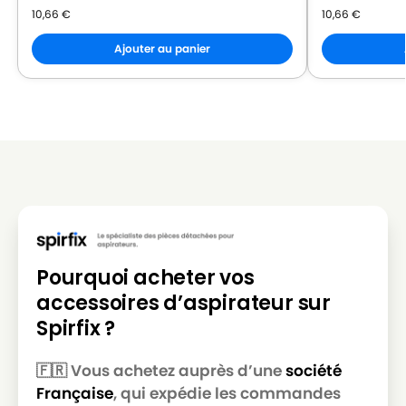
10,66
€
10,66
€
LG-
LG-GOLDSTAR PUNCH (Série)
GOLDSTAR
Ajouter au panier
LG-
LG-GOLDSTAR REY (Série)
GOLDSTAR
LG-
LG-GOLDSTAR SER 4570
GOLDSTAR
LG-
LG-GOLDSTAR SUPER PJG
GOLDSTAR
LG-
LG-GOLDSTAR T 2700
GOLDSTAR
Pourquoi acheter vos
LG-
LG-GOLDSTAR T 2750
accessoires d’aspirateur sur
GOLDSTAR
Spirfix ?
LG-
LG-GOLDSTAR T 2900
GOLDSTAR
🇫🇷 Vous achetez auprès d’une
société
Française
, qui expédie les commandes
LG-
LG-GOLDSTAR T 2950