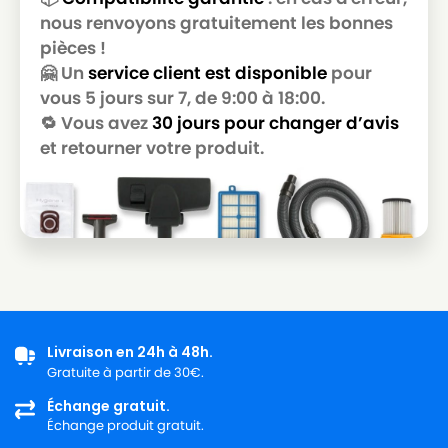
GOLDSTAR
nous renvoyons gratuitement les bonnes
pièces !
LG-
LG-GOLDSTAR T 3800
GOLDSTAR
🤗 Un
service client est disponible
pour
vous 5 jours sur 7, de 9:00 à 18:00.
LG-
LG-GOLDSTAR T 3900
🔁 Vous avez
30 jours pour changer d’avis
GOLDSTAR
et retourner votre produit.
LG-
LG-GOLDSTAR TB 33
GOLDSTAR
LG-
LG-GOLDSTAR TB 34
GOLDSTAR
LG-
LG-GOLDSTAR TB 39
GOLDSTAR
LG-
LG-GOLDSTAR TURBO 2700
Livraison en 24h à 48h.
GOLDSTAR
Gratuite à partir de 30€.
LG-
Échange gratuit.
LG-GOLDSTAR TURBO 2900
GOLDSTAR
Échange produit gratuit.