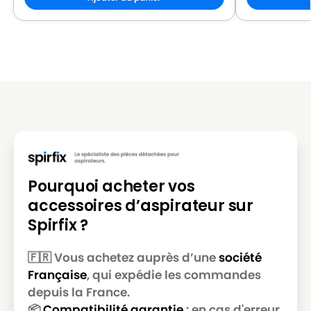
LG-
LG-GOLDSTAR REY (Série)
GOLDSTAR
LG-
LG-GOLDSTAR SER 4570
GOLDSTAR
LG-
LG-GOLDSTAR SUPER PJG
GOLDSTAR
LG-
LG-GOLDSTAR T 2700
GOLDSTAR
LG-
Pourquoi acheter vos
LG-GOLDSTAR T 2750
GOLDSTAR
accessoires d’aspirateur sur
LG-
Spirfix ?
LG-GOLDSTAR T 2900
GOLDSTAR
🇫🇷 Vous achetez auprès d’une
société
LG-
LG-GOLDSTAR T 2950
Française
, qui expédie les commandes
GOLDSTAR
depuis la France.
LG-
📦
Compatibilité garantie
: en cas d'erreur,
LG-GOLDSTAR T 2990