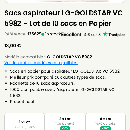
Sacs aspirateur LG-GOLDSTAR VC
5982 – Lot de 10 sacs en Papier
Référence :
125629
En stock
13,00
€
Modèle compatible :
LG-GOLDSTAR VC 5982
Voir les autres modèles compatibles.
Sacs en papier pour aspirateur LG-GOLDSTAR VC 5982.
Meilleur prix comparé aux autres types de sacs.
Pochette de 10 sacs aspirateurs.
100% compatible avec l’aspirateur LG-GOLDSTAR VC
5982.
Produit neuf.
2 x Lot
4 x Lot
1 x Lot
11,70
€
/ unité
10,40
€
/ unité
13,00
€
/ unité
-10%
-20%