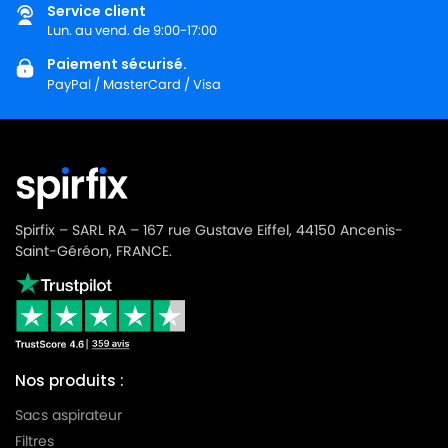
Service client
LG-
LG-GOLDSTAR TURBO 3100 B
Lun. au vend. de 9:00-17:00
GOLDSTAR
Paiement sécurisé.
LG-
LG-GOLDSTAR TURBO 3200
PayPal / MasterCard / Visa
GOLDSTAR
LG-
LG-GOLDSTAR TURBO 33 GS
GOLDSTAR
LG-
LG-GOLDSTAR TURBO 33 RS
GOLDSTAR
Spirfix – SARL RA – 167 rue Gustave Eiffel, 44150 Ancenis-
LG-
Saint-Géréon, FRANCE.
LG-GOLDSTAR TURBO 3300 R
GOLDSTAR
LG-
LG-GOLDSTAR TURBO 3400
GOLDSTAR
LG-
LG-GOLDSTAR TURBO PLUS (Série)
Nos produits :
GOLDSTAR
Sacs aspirateur
LG-
LG-GOLDSTAR TURBO S (Série)
Filtres
GOLDSTAR