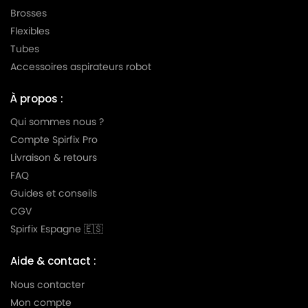
Brosses
LG-
Flexibles
LG-GOLDSTAR TURBO TB 33
GOLDSTAR
Tubes
LG-
Accessoires aspirateurs robot
LG-GOLDSTAR TURBO V 3300 DE
GOLDSTAR
À propos :
LG-
LG-GOLDSTAR TURBO V 3300 TD
GOLDSTAR
Qui sommes nous ?
Compte Spirfix Pro
LG-
LG-GOLDSTAR TURBO V 3310 DE
Livraison & retours
GOLDSTAR
FAQ
LG-
Guides et conseils
LG-GOLDSTAR TURBO V 3310 TD
GOLDSTAR
CGV
LG-
Spirfix Espagne 🇪🇸
LG-GOLDSTAR TURBO X (Série)
GOLDSTAR
Aide & contact :
LG-
LG-GOLDSTAR ULTRA PULSE (Série)
GOLDSTAR
Nous contacter
Mon compte