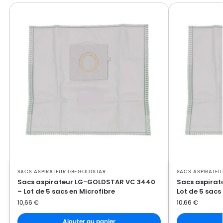
LG-GOLDSTAR FVD 370
GOLDSTAR
LG-
LG-GOLDSTAR PASSION (Série)
GOLDSTAR
LG-
LG-GOLDSTAR PASSION 3500
GOLDSTAR
LG-
LG-GOLDSTAR PASSION 3544
GOLDSTAR
LG-
LG-GOLDSTAR PASSION 3800
GOLDSTAR
LG-
LG-GOLDSTAR PASSION 4000
GOLDSTAR
SACS ASPIRATEUR LG-GOLDSTAR
SACS ASPIRATEU
LG-
LG-GOLDSTAR PASSION 4200
Sacs aspirateur LG-GOLDSTAR VC 3440
Sacs aspirat
GOLDSTAR
– Lot de 5 sacs en Microfibre
Lot de 5 sacs
10,66
€
10,66
€
LG-
LG-GOLDSTAR PUNCH (Série)
GOLDSTAR
Ajouter au panier