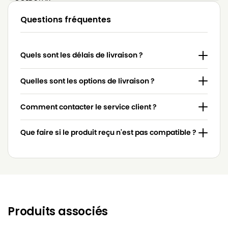
LG-
Questions fréquentes
LG-GOLDSTAR 4200 (PASSION)
GOLDSTAR
LG-
LG-GOLDSTAR 5000 (PASSION)
Quels sont les délais de livraison ?
GOLDSTAR
LG-
Quelles sont les options de livraison ?
LG-GOLDSTAR BASIC (Série)
GOLDSTAR
Comment contacter le service client ?
LG-
LG-GOLDSTAR BONN (Série)
GOLDSTAR
Que faire si le produit reçu n'est pas compatible ?
LG-
LG-GOLDSTAR EXTRON (Série)
GOLDSTAR
LG-
LG-GOLDSTAR FVD 3050…
GOLDSTAR
LG-
LG-GOLDSTAR FVD 3051
GOLDSTAR
Produits associés
LG-