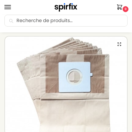
0
Recherche
🚚 Livraison Point Relais offerte dès 30€ d’achat.
Accueil
Sacs aspirateur
Sacs aspirateur LG-GOLDSTAR
Sacs aspirateur LG-GOLDSTAR VC 5982 – Lot de 10 sacs en Papier
/
/
/